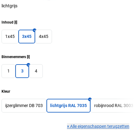
lichtgrijs
Inhoud
[
l
]
1x45
3x45
4x45
Binnenemmers
[
l
]
1
3
4
Kleur
ijzerglimmer DB 703
lichtgrijs RAL 7035
robijnrood RAL 3003
×
Alle eigenschappen terugzetten