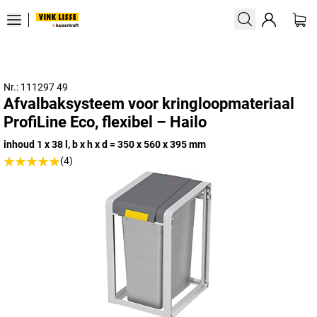
Nr.: 111297 49
Afvalbaksysteem voor kringloopmateriaal
ProfiLine Eco, flexibel – Hailo
inhoud 1 x 38 l, b x h x d = 350 x 560 x 395 mm
(4)