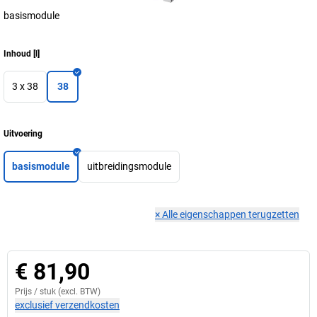
basismodule
Inhoud
[
l
]
3 x 38
38
Uitvoering
basismodule
uitbreidingsmodule
×
Alle eigenschappen terugzetten
€ 81,90
Prijs /
stuk
(excl. BTW)
exclusief verzendkosten