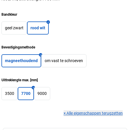
Bandkleur
geel zwart
rood wit
Bevestigingsmethode
magneethoudend
om vast te schroeven
Uittreklengte max.
[
mm
]
3500
7700
9000
×
Alle eigenschappen terugzetten