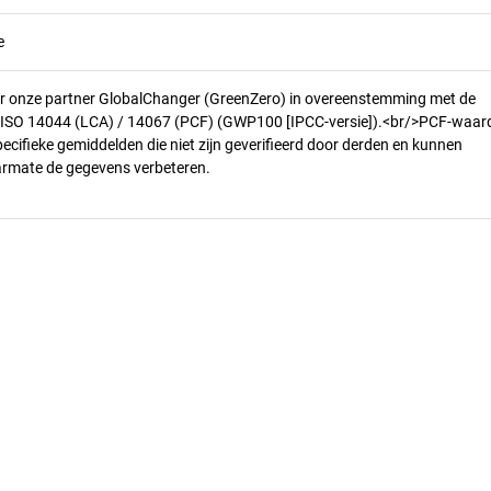
e
r onze partner GlobalChanger (GreenZero) in overeenstemming met de
n ISO 14044 (LCA) / 14067 (PCF) (GWP100 [IPCC-versie]).<br/>PCF-waar
pecifieke gemiddelden die niet zijn geverifieerd door derden en kunnen
armate de gegevens verbeteren.