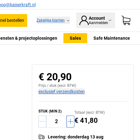
oop@kaiserkraft.nl
Account
nel bestellen
Zakelijke klanten
Aanmelden
iensten & projectoplossingen
Sales
Safe Maintenance
€ 20,90
Prijs /
stuk
(excl. BTW)
exclusief verzendkosten
STUK
(MIN
2
)
Totaal (excl. BTW)
€ 41,80
Levering
:
donderdag 13 aug