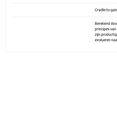
Cradle-to-gat
Berekend doo
principes va
zijn products
evolueren na