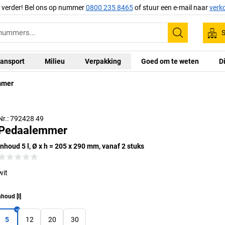
g verder! Bel ons op nummer
0800 235 8465
of stuur een e-mail naar
verk
S
Zoeken
ansport
Milieu
Verpakking
Goed om te weten
D
mmer
Nr.: 792428 49
Pedaalemmer
inhoud 5 l, Ø x h = 205 x 290 mm, vanaf 2 stuks
wit
nhoud
[
l
]
5
12
20
30