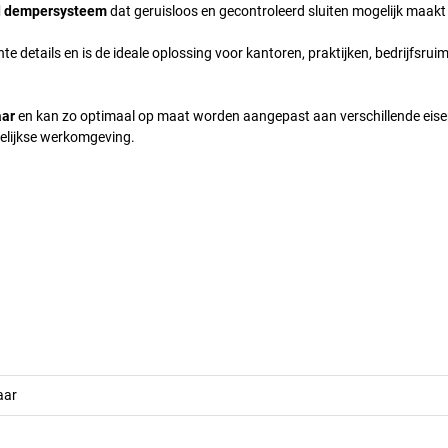
d dempersysteem
dat geruisloos en gecontroleerd sluiten mogelijk maakt
etails en is de ideale oplossing voor kantoren, praktijken, bedrijfsrui
aar
en kan zo optimaal op maat worden aangepast aan verschillende eisen
gelijkse werkomgeving.
aar