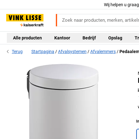
Wij helpen u graa
Alle producten
Kantoor
Bedrijf
Opslag
Tr
Terug
Startpagina
Afvalsystemen
Afvalemmers
Pedaale
I