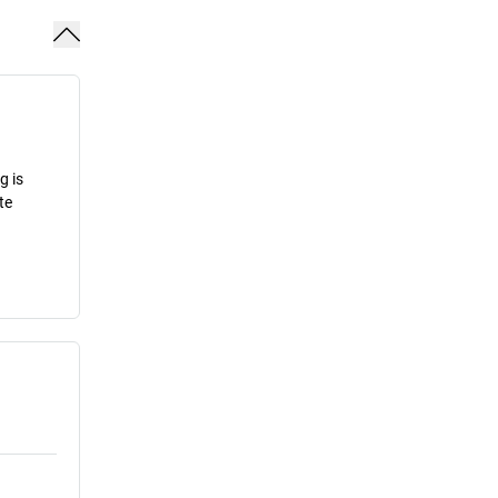
g is
te