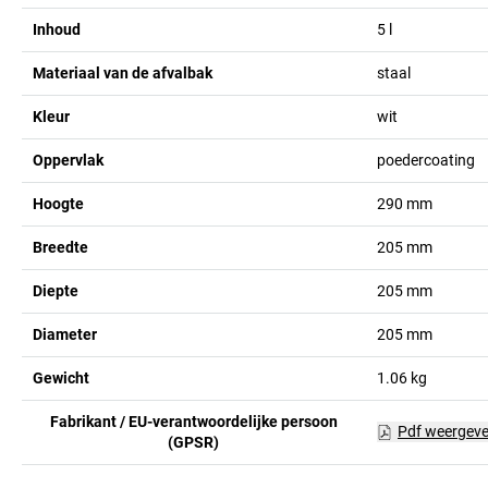
Inhoud
5
l
Materiaal van de afvalbak
staal
Kleur
wit
Oppervlak
poedercoating
Hoogte
290
mm
Breedte
205
mm
Diepte
205
mm
Diameter
205
mm
Gewicht
1.06
kg
Fabrikant / EU-verantwoordelijke persoon
Pdf weergev
(GPSR)