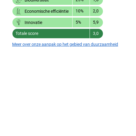
10%
2,0
Economische efficiëntie
5%
5,9
Innovatie
Totale score
3,0
Meer over onze aanpak op het gebied van duurzaamheid