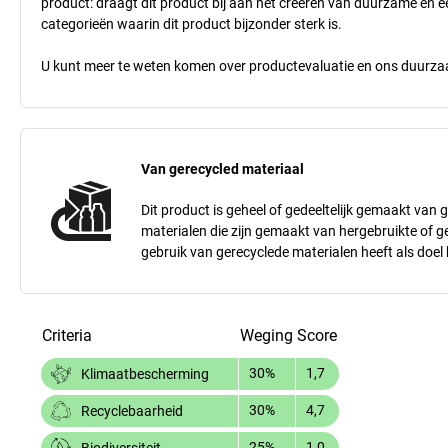
product: draagt dit product bij aan het creëren van duurzame en
categorieën waarin dit product bijzonder sterk is.
U kunt meer te weten komen over productevaluatie en ons duurzaa
Van gerecycled materiaal
Dit product is geheel of gedeeltelijk gemaakt van 
materialen die zijn gemaakt van hergebruikte of g
gebruik van gerecyclede materialen heeft als doel
Criteria
Weging
Score
30%
1,7
Klimaatbescherming
30%
4,7
Recyclebaarheid
25%
1,0
Biodiversiteit