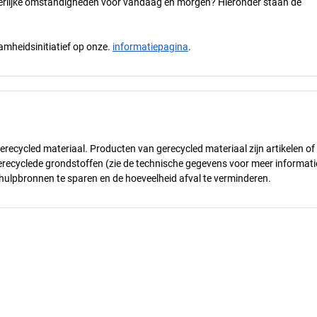
 eerlijke omstandigheden voor vandaag en morgen? Hieronder staan de
mheidsinitiatief op onze.
informatiepagina
.
gerecycled materiaal. Producten van gerecycled materiaal zijn artikelen of
erecyclede grondstoffen (zie de technische gegevens voor meer informati
 hulpbronnen te sparen en de hoeveelheid afval te verminderen.