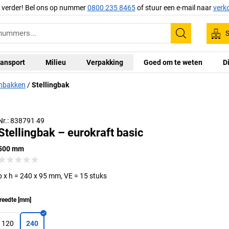
g verder! Bel ons op nummer
0800 235 8465
of stuur een e-mail naar
verk
S
Zoeken
ansport
Milieu
Verpakking
Goed om te weten
D
nbakken
Stellingbak
Nr.: 838791 49
Stellingbak – eurokraft basic
500 mm
b x h = 240 x 95 mm, VE = 15 stuks
reedte
[
mm
]
120
240