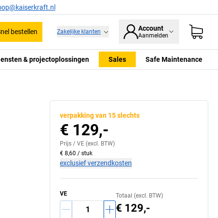
oop@kaiserkraft.nl
Account
nel bestellen
Zakelijke klanten
Aanmelden
iensten & projectoplossingen
Sales
Safe Maintenance
verpakking van 15 slechts
€ 129,-
Prijs /
VE
(excl. BTW)
€ 8,60
/
stuk
exclusief verzendkosten
VE
Totaal (excl. BTW)
€ 129,-