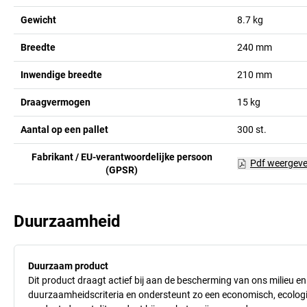
Gewicht
8.7
kg
Breedte
240
mm
Inwendige breedte
210
mm
Draagvermogen
15
kg
Aantal op een pallet
300
st.
Fabrikant / EU-verantwoordelijke persoon
Pdf weergev
(GPSR)
Duurzaamheid
Duurzaam product
Dit product draagt actief bij aan de bescherming van ons milieu e
duurzaamheidscriteria en ondersteunt zo een economisch, ecologisc