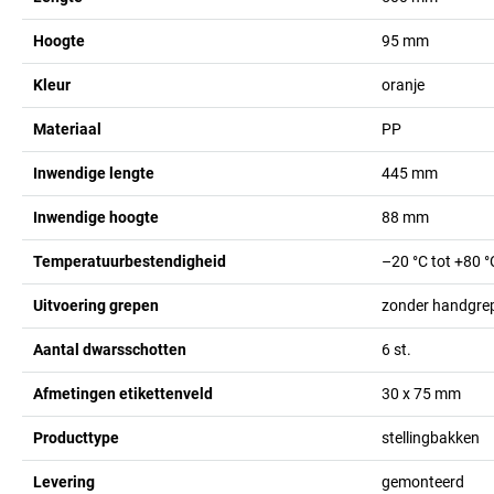
Hoogte
95
mm
Kleur
oranje
Materiaal
PP
Inwendige lengte
445
mm
Inwendige hoogte
88
mm
Temperatuurbestendigheid
–20 °C tot +80 °
Uitvoering grepen
zonder handgre
Aantal dwarsschotten
6
st.
Afmetingen etikettenveld
30 x 75
mm
Producttype
stellingbakken
Levering
gemonteerd