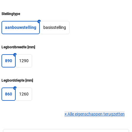
Stellingtype
aanbouwstelling
basisstelling
Legbordbreedte
[
mm
]
890
1290
Legborddiepte
[
mm
]
860
1260
×
Alle eigenschappen terugzetten