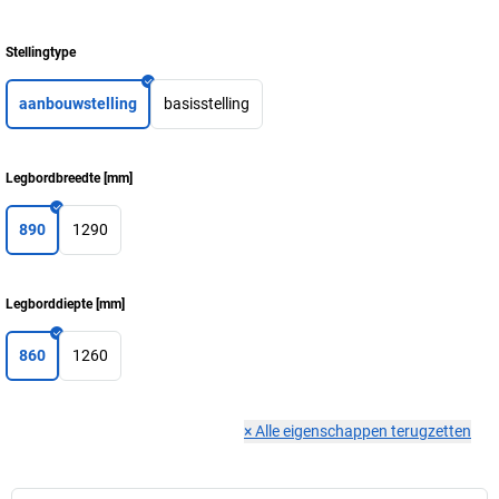
Stellingtype
aanbouwstelling
basisstelling
Legbordbreedte
[
mm
]
890
1290
Legborddiepte
[
mm
]
860
1260
×
Alle eigenschappen terugzetten