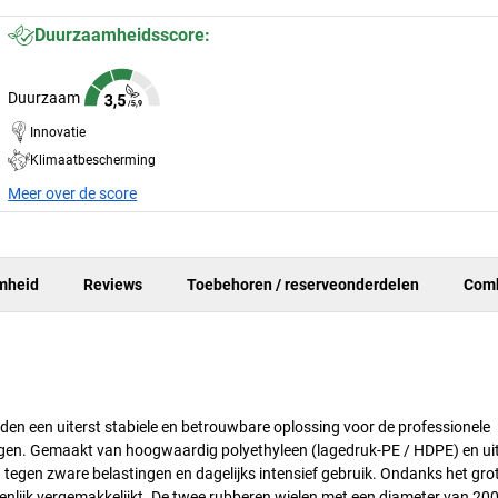
Duurzaamheidsscore:
Duurzaam
Innovatie
Klimaatbescherming
Meer over de score
mheid
Reviews
Toebehoren / reserveonderdelen
Comb
eden een uiterst stabiele en betrouwbare oplossing voor de professionele
ingen. Gemaakt van hoogwaardig polyethyleen (lagedruk-PE / HDPE) en ui
d tegen zware belastingen en dagelijks intensief gebruik. Ondanks het gr
zienlijk vergemakkelijkt. De twee rubberen wielen met een diameter van 2