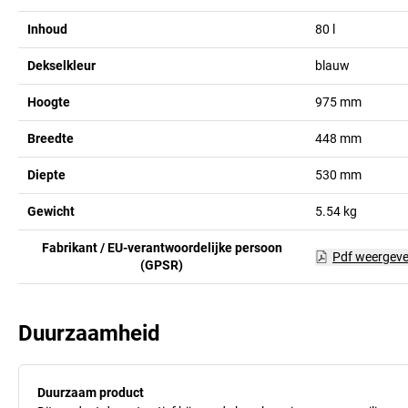
Inhoud
80
l
Dekselkleur
blauw
Hoogte
975
mm
Breedte
448
mm
Diepte
530
mm
Gewicht
5.54
kg
Fabrikant / EU-verantwoordelijke persoon
Pdf weergev
(GPSR)
Duurzaamheid
Duurzaam product