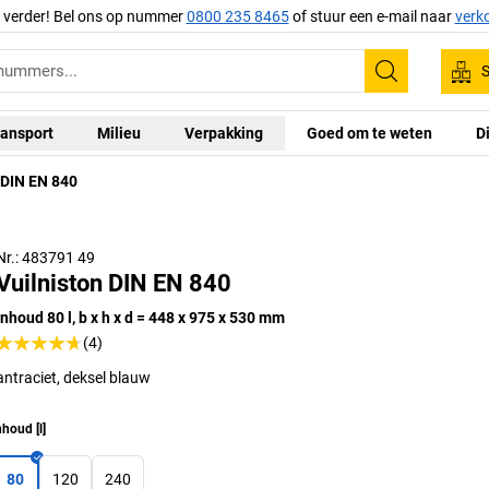
g verder! Bel ons op nummer
0800 235 8465
of stuur een e-mail naar
verk
S
Zoeken
ansport
Milieu
Verpakking
Goed om te weten
D
 DIN EN 840
Nr.: 483791 49
Vuilniston DIN EN 840
inhoud 80 l, b x h x d = 448 x 975 x 530 mm
(4)
antraciet, deksel blauw
nhoud
[
l
]
80
120
240