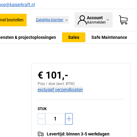
oop@kaiserkraft.nl
Account
nel bestellen
Zakelijke klanten
Aanmelden
iensten & projectoplossingen
Sales
Safe Maintenance
€ 101,-
Prijs /
stuk
(excl. BTW)
exclusief verzendkosten
STUK
Levertijd
:
binnen 3-5 werkdagen