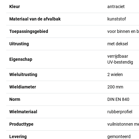
Kleur
antraciet
Materiaal van de afvalbak
kunststof
Toepassingsgebied
voor binnen en b
Uitrusting
met deksel
verrijdbaar
Eigenschap
UV-bestendig
Wieluitrusting
2 wielen
Wieldiameter
200
mm
Norm
DIN EN 840
Wielmateriaal
rubberprofiel
Producttype
vuilnistonnen me
Levering
gemonteerd