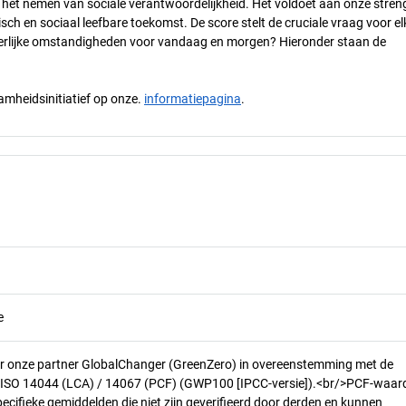
n het nemen van sociale verantwoordelijkheid. Het voldoet aan onze stren
h en sociaal leefbare toekomst. De score stelt de cruciale vraag voor el
 eerlijke omstandigheden voor vandaag en morgen? Hieronder staan de
mheidsinitiatief op onze.
informatiepagina
.
e
r onze partner GlobalChanger (GreenZero) in overeenstemming met de
n ISO 14044 (LCA) / 14067 (PCF) (GWP100 [IPCC-versie]).<br/>PCF-waar
pecifieke gemiddelden die niet zijn geverifieerd door derden en kunnen