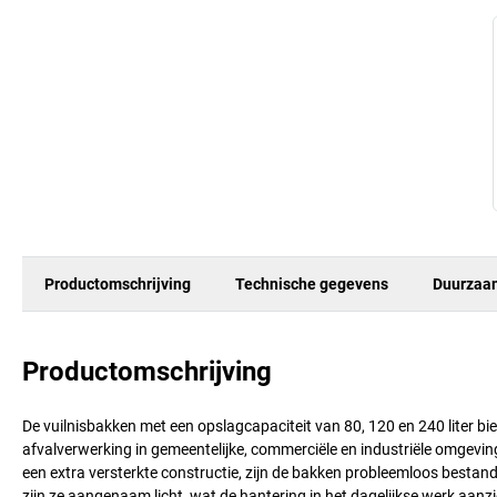
Productomschrijving
Technische gegevens
Duurzaa
Productomschrijving
De vuilnisbakken met een opslagcapaciteit van 80, 120 en 240 liter bi
afvalverwerking in gemeentelijke, commerciële en industriële omgev
een extra versterkte constructie, zijn de bakken probleemloos bestan
zijn ze aangenaam licht, wat de hantering in het dagelijkse werk aan