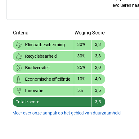
evolueren na
Criteria
Weging
Score
30%
3,3
Klimaatbescherming
30%
3,3
Recyclebaarheid
25%
2,0
Biodiversiteit
10%
4,0
Economische efficiëntie
5%
3,5
Innovatie
Totale score
3,5
Meer over onze aanpak op het gebied van duurzaamheid