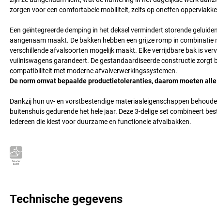
zorgen voor een comfortabele mobiliteit, zelfs op oneffen oppervlakken
Een geïntegreerde demping in het deksel vermindert storende geluiden 
aangenaam maakt. De bakken hebben een grijze romp in combinatie met
verschillende afvalsoorten mogelijk maakt. Elke verrijdbare bak is v
vuilniswagens garandeert. De gestandaardiseerde constructie zorgt b
compatibiliteit met moderne afvalverwerkingssystemen.
De norm omvat bepaalde productietoleranties, daarom moeten alle
Dankzij hun uv- en vorstbestendige materiaaleigenschappen behouden d
buitenshuis gedurende het hele jaar. Deze 3-delige set combineert be
iedereen die kiest voor duurzame en functionele afvalbakken.
Technische gegevens