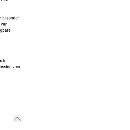
n bijzonder
g van
ngbare
uik
lossing voor