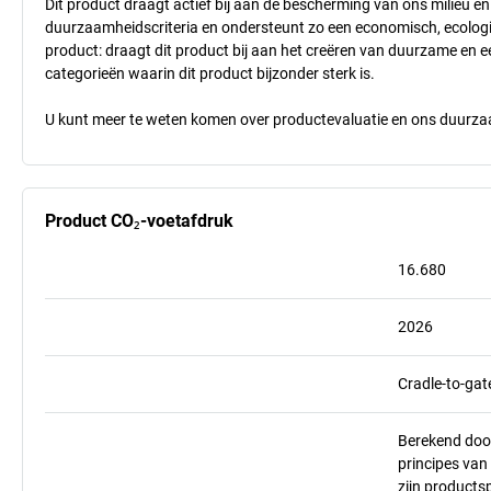
Dit product draagt actief bij aan de bescherming van ons milieu e
duurzaamheidscriteria en ondersteunt zo een economisch, ecologisc
product: draagt dit product bij aan het creëren van duurzame en
categorieën waarin dit product bijzonder sterk is.
U kunt meer te weten komen over productevaluatie en ons duurzaa
Product CO₂-voetafdruk
16.680
2026
Cradle-to-gat
Berekend doo
principes va
zijn products