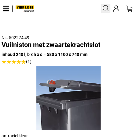
Nr.: 502274 49
Vuilniston met zwaartekrachtslot
inhoud 240 l, b x h x d = 580 x 1100 x 740 mm
(1)
antracietkleur