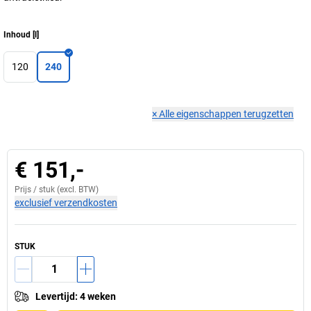
Inhoud
[
l
]
120
240
×
Alle eigenschappen terugzetten
€ 151,-
Prijs /
stuk
(excl. BTW)
exclusief verzendkosten
STUK
Levertijd
:
4 weken