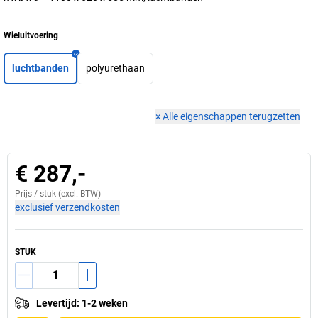
Wieluitvoering
luchtbanden
polyurethaan
×
Alle eigenschappen terugzetten
€ 287,-
Prijs /
stuk
(excl. BTW)
exclusief verzendkosten
STUK
Levertijd
:
1-2 weken