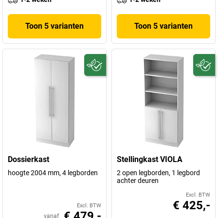
Toon 5 varianten
Toon 5 varianten
Dossierkast
Stellingkast VIOLA
hoogte 2004 mm, 4 legborden
2 open legborden, 1 legbord
achter deuren
Excl. BTW
€ 425,-
Excl. BTW
€ 479,-
vanaf