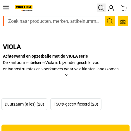
Zoeken
VIOLA
Achterwand en opzetbalie met de VIOLA serie
De kantoormeubelserie Viola is bijzonder geschikt voor
ontvangstruimtes en voorkamers waar vele klanten langskomen.
Achterwand en opzetbalie bieden privacy en zorgen voor een
opgeruimde indruk.
+
Meer weergeven
Duurzaam (alles) (20)
FSC®-gecertificeerd (20)