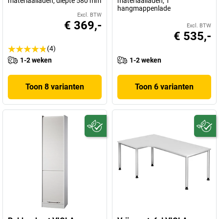
materiaalladen, diepte 580 mm
materiaalladen, 1
hangmappenlade
Excl. BTW
€ 369,-
Excl. BTW
€ 535,-
(4)
1-2 weken
1-2 weken
Toon 8 varianten
Toon 6 varianten