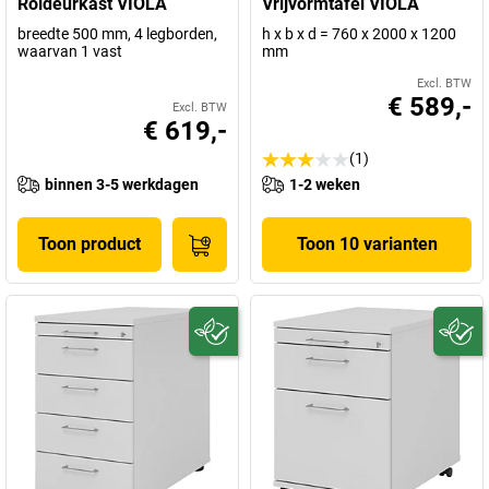
Roldeurkast VIOLA
Vrijvormtafel VIOLA
breedte 500 mm, 4 legborden,
h x b x d = 760 x 2000 x 1200
waarvan 1 vast
mm
Excl. BTW
€ 589,-
Excl. BTW
€ 619,-
(1)
binnen 3-5 werkdagen
1-2 weken
Toon product
Toon 10 varianten