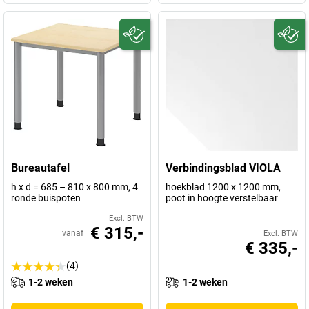
Bureautafel
Verbindingsblad VIOLA
h x d = 685 – 810 x 800 mm, 4
hoekblad 1200 x 1200 mm,
ronde buispoten
poot in hoogte verstelbaar
Excl. BTW
€ 315,-
vanaf
Excl. BTW
€ 335,-
(4)
1-2 weken
1-2 weken