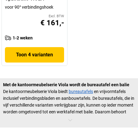
voor 90° verbindingshoek
Excl. BTW
€ 161,-
1-2 weken
Toon 4 varianten
Met de kantoormeubelserie Viola wordt de bureautafel een balie
De kantoormeubelserie Viola biedt
bureautafels
en vrijvormtafels
inclusief verbindingsbladen en aanbouwtafels. De bureautafels, die in
vijf verschillende varianten verkrijgbaar zijn, kunnen op ieder moment
worden omgetoverd tot een werktafel met balie. Daarom behoort
deze serie tot de VARIETY-groep die voor veelzijdigheid en
combineerbaarheid staat. Bij elke tafelafmeting wordt daarom bij de
kantoormeubelserie Viola een bijpassende achterwand en een