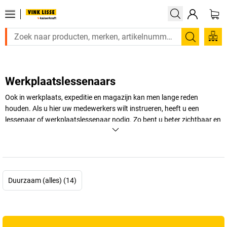
Zoeken
Werkplaatslessenaars
Ook in werkplaats, expeditie en magazijn kan men lange reden
houden. Als u hier uw medewerkers wilt instrueren, heeft u een
lessenaar of werkplaatslessenaar nodig. Zo bent u beter zichtbaar en
hoorbaar. Maar deze lessenaars bieden nog meer voordelen,
bijvoorbeeld opbergruimte, mobiliteit en orde.
+
Meer weergeven
Duurzaam (alles) (14)