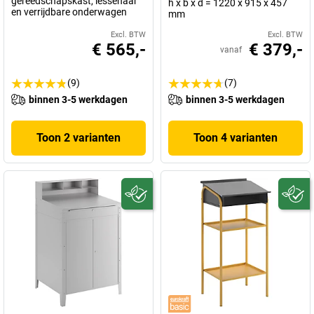
gereedschapskast, lessenaar
h x b x d = 1220 x 915 x 457
en verrijdbare onderwagen
mm
Excl. BTW
Excl. BTW
€ 565,-
€ 379,-
vanaf
(9)
(7)
binnen 3-5 werkdagen
binnen 3-5 werkdagen
Toon 2 varianten
Toon 4 varianten