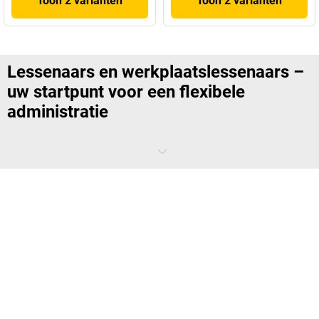
Toon 2 varianten
Toon 2 varianten
Lessenaars en werkplaatslessenaars –
uw startpunt voor een flexibele
administratie
Een goed georganiseerde werkplaats of productieruimte moet vooral
plaats bieden aan machines, goederen en bewegingsruimte hebben
voor uw werknemers. Bureaus of permanent ingerichte
kantoorruimten zijn moeilijk zinvol in te delen. En dat hoeft ook niet,
want met lessenaars kunt u typische administratieve taken vrijwel
overal uitvoeren.
Waar worden werkplaatslessenaars voor
gebruikt?