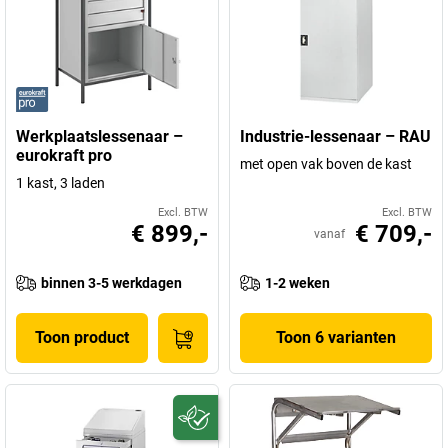
Werkplaatslessenaar –
Industrie-lessenaar – RAU
eurokraft pro
met open vak boven de kast
1 kast, 3 laden
Excl. BTW
Excl. BTW
€ 899,-
€ 709,-
vanaf
binnen 3-5 werkdagen
1-2 weken
Toon product
Toon 6 varianten