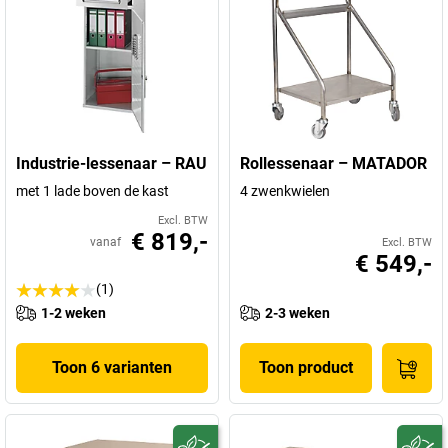
Industrie-lessenaar – RAU
Rollessenaar – MATADOR
met 1 lade boven de kast
4 zwenkwielen
Excl. BTW
€ 819,-
vanaf
Excl. BTW
€ 549,-
(1)
1-2 weken
2-3 weken
Toon 6 varianten
Toon product