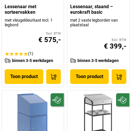
Lessenaar met
Lessenaar, staand –
sorteervakken
eurokraft basic
met vleugeldeurkast incl. 1
met 2 vaste legborden van
legbord
plaatstaal
Excl. BTW
€ 575,-
Excl. BTW
€ 399,-
(1)
binnen 3-5 werkdagen
binnen 3-5 werkdagen
Toon product
Toon product