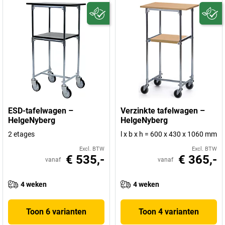
ESD-tafelwagen –
Verzinkte tafelwagen –
HelgeNyberg
HelgeNyberg
2 etages
l x b x h = 600 x 430 x 1060 mm
Excl. BTW
Excl. BTW
€ 535,-
€ 365,-
vanaf
vanaf
4 weken
4 weken
Toon 6 varianten
Toon 4 varianten