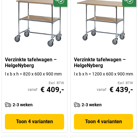
Verzinkte tafelwagen –
Verzinkte tafelwagen –
HelgeNyberg
HelgeNyberg
l x b x h = 820 x 600 x 900 mm
l x b x h = 1200 x 600 x 900 mm
Excl. BTW
Excl. BTW
€ 409,-
€ 439,-
vanaf
vanaf
2-3 weken
2-3 weken
Toon 4 varianten
Toon 4 varianten