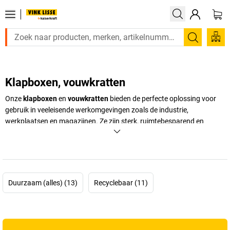
Zoeken
Klapboxen, vouwkratten
Onze
klapboxen
en
vouwkratten
bieden de perfecte oplossing voor
gebruik in veeleisende werkomgevingen zoals de industrie,
werkplaatsen en magazijnen. Ze zijn sterk, ruimtebesparend en
gemakkelijk te hanteren, en vergemakkelijken de opslag, het transport
en de organisatie van materialen.
+
Meer weergeven
Duurzaam (alles) (13)
Recyclebaar (11)