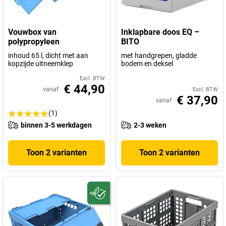
Vouwbox van
Inklapbare doos EQ –
polypropyleen
BITO
inhoud 65 l, dicht met aan
met handgrepen, gladde
kopzijde uitneemklep
bodem en deksel
Excl. BTW
€ 44,90
vanaf
Excl. BTW
€ 37,90
vanaf
(1)
binnen 3-5 werkdagen
2-3 weken
Toon 2 varianten
Toon 2 varianten