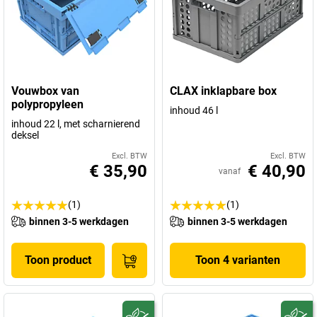
Vouwbox van
CLAX inklapbare box
polypropyleen
inhoud 46 l
inhoud 22 l, met scharnierend
deksel
Excl. BTW
Excl. BTW
€ 35,90
€ 40,90
vanaf
(1)
(1)
binnen 3-5 werkdagen
binnen 3-5 werkdagen
Toon product
Toon 4 varianten