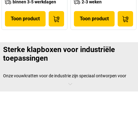
binnen 3-5 werkdagen
2-3 weken
Toon product
Toon product
Sterke klapboxen voor industriële
toepassingen
Onze vouwkratten voor de industrie zijn speciaal ontworpen voor
gebruik in
veeleisende omgevingen
. Ze zijn gemaakt van
hoogwaardige materialen
,
stootvast en duurzaam, en bieden een
veilige opslagruimte
voor gereedschap, reserveonderdelen,
bouwmaterialen en meer. Door hun sterke ontwerp zijn ze ideaal voor
gebruik in productiefaciliteiten, fabrieken of werkplaatsen. Als u op
zoek bent naar waterdichte en temperatuuronafhankelijke
transportboxen
, dan zijn onze aluminium transportboxen de perfecte
keuze. Onze
kartonnen vouwdozen
zijn geschikt voor eenmalig
gebruik of verhuizingen.