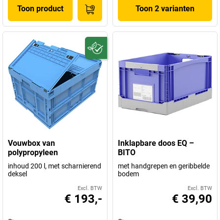
Toon product
Toon 2 varianten
Vouwbox van
Inklapbare doos EQ –
polypropyleen
BITO
inhoud 200 l, met scharnierend
met handgrepen en geribbelde
deksel
bodem
Excl. BTW
Excl. BTW
€ 193,-
€ 39,90