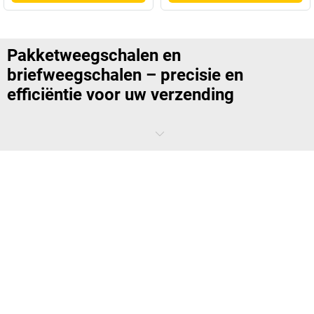
Pakketweegschalen en
briefweegschalen – precisie en
efficiëntie voor uw verzending
In de hedendaagse logistiek is het essentieel om nauwkeurige en
betrouwbare meetinstrumenten te hebben voor de verzending van
brieven en pakketten
.
Pakketweegschalen en briefweegschalen
zijn
onmisbare instrumenten die worden gebruikt in
postkantoren,
kantoren en magazijnen
om het gewicht van zendingen nauwkeurig
te bepalen en zo
portokosten te optimaliseren
.
Waarom pakketweegschalen en
briefweegschalen?