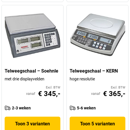
Telweegschaal – Soehnle
Telweegschaal – KERN
met drie displayvelden
hoge resolutie
Excl. BTW
Excl. BTW
€ 345,-
€ 365,-
vanaf
vanaf
2-3 weken
5-6 weken
Toon 3 varianten
Toon 5 varianten