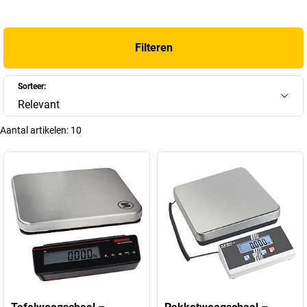
gewichtsbepaling. We bieden ook modellen met een hoog
draagvermogen en
nauwkeurige kalibratie
. Ontdek meer over de
voordelen en mogelijke toepassingen van onze weegschalen en
Filteren
antwoorden op veelgestelde vragen in het volgende gedeelte.
+
Meer weergeven
Sorteer:
Relevant
Aantal artikelen:
10