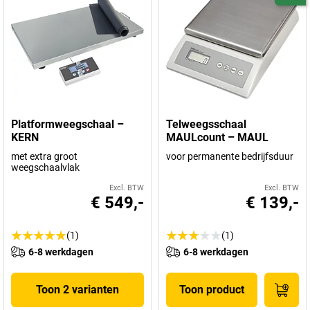
Platformweegschaal –
Telweegsschaal
KERN
MAULcount – MAUL
met extra groot
voor permanente bedrijfsduur
weegschaalvlak
Excl. BTW
Excl. BTW
€ 549,-
€ 139,-
(1)
(1)
6-8 werkdagen
6-8 werkdagen
Toon 2 varianten
Toon product