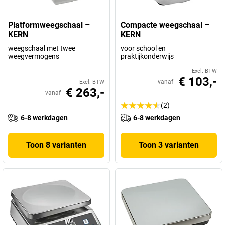
Platformweegschaal –
Compacte weegschaal –
KERN
KERN
weegschaal met twee
voor school en
weegvermogens
praktijkonderwijs
Excl. BTW
€ 103,-
vanaf
Excl. BTW
€ 263,-
vanaf
(2)
6-8 werkdagen
6-8 werkdagen
Toon 8 varianten
Toon 3 varianten