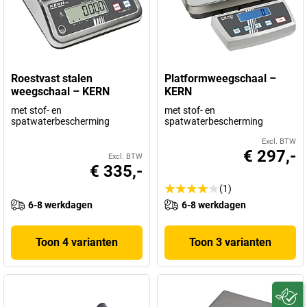
Roestvast stalen
Platformweegschaal –
weegschaal – KERN
KERN
met stof- en
met stof- en
spatwaterbescherming
spatwaterbescherming
Excl. BTW
€ 297,-
Excl. BTW
€ 335,-
(1)
6-8 werkdagen
6-8 werkdagen
Toon 4 varianten
Toon 3 varianten