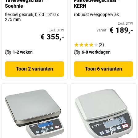
Tafelweegschaal –
Pakketweegschaal –
Soehnle
KERN
flexibel gebruik, b x d = 310 x
robuust weegoppervlak
275 mm
Excl. BTW
€ 189,-
vanaf
Excl. BTW
€ 355,-
(3)
1-2 weken
6-8 werkdagen
Toon 2 varianten
Toon 6 varianten