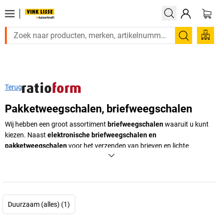
Zoeken
Terug
Pakketweegschalen, briefweegschalen
Wij hebben een groot assortiment
briefweegschalen
waaruit u kunt
kiezen. Naast
elektronische briefweegschalen en
pakketweegschalen
voor het verzenden van brieven en lichte
verzendstukken hebben we ook
industriële weegschalen van
gepolijst roestvast staal
voor het nauwkeurig wegen van zware
goederen. Onze weegschalen maken indruk
met hun digitale display
en veel geheugen- en betrouwbare sleutelfuncties voor wegen en
stuktelling. In geen enkel kantoor of magazijn mag een industriële
Duurzaam (alles) (1)
weegschaal of briefweegschaal ontbreken voor een nauwkeurige