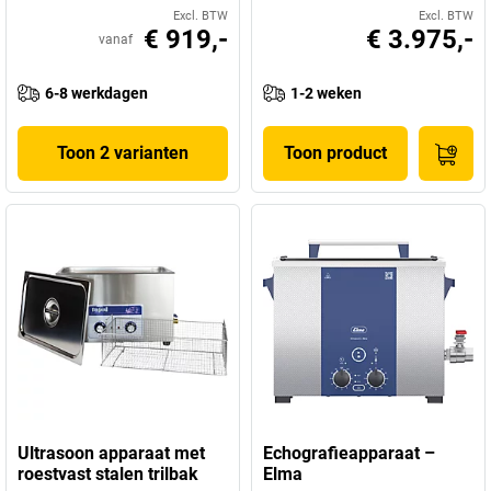
Excl. BTW
Excl. BTW
€ 919,-
€ 3.975,-
vanaf
6-8 werkdagen
1-2 weken
Toon 2 varianten
Toon product
Ultrasoon apparaat met
Echografieapparaat –
roestvast stalen trilbak
Elma