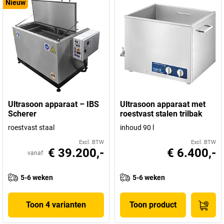
Nieuw
Ultrasoon apparaat – IBS
Ultrasoon apparaat met
Scherer
roestvast stalen trilbak
roestvast staal
inhoud 90 l
Excl. BTW
Excl. BTW
€ 39.200,-
€ 6.400,-
vanaf
5-6 weken
5-6 weken
Toon 4 varianten
Toon product