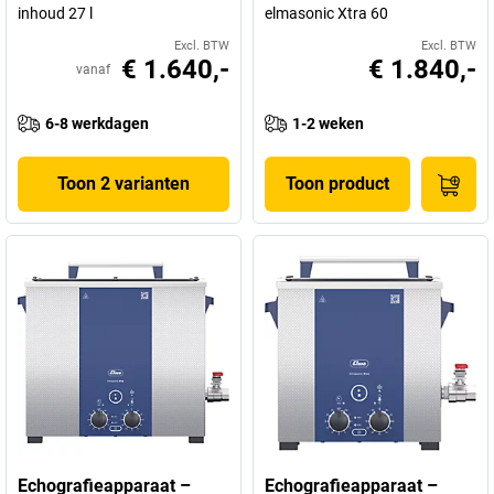
inhoud 27 l
elmasonic Xtra 60
Excl. BTW
Excl. BTW
€ 1.640,-
€ 1.840,-
vanaf
6-8 werkdagen
1-2 weken
Toon 2 varianten
Toon product
Echografieapparaat –
Echografieapparaat –