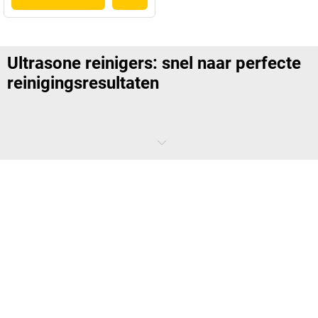
Ultrasone reinigers: snel naar perfecte
reinigingsresultaten
Schrobben en krabben? Laat u niet gek maken! Professionele
ultrasone reinigers voor industrie en handel verwijderen ook
hardnekkige afzettingen en coatings, zelfs in de kleinste hoekjes en de
meest ingewikkelde geometrieën. Wat moet u doen? Niets anders dan
het werkstuk plaatsen, de ultrasone reiniger starten en wachten.
Hoe werken ultrasone reinigers?