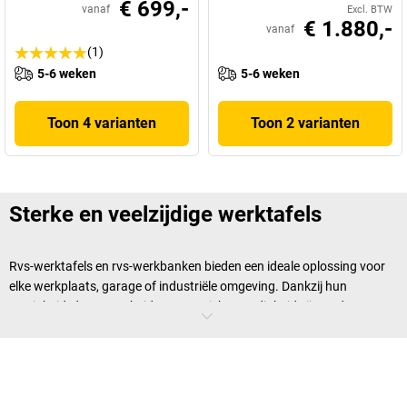
€ 699,-
vanaf
Excl. BTW
€ 1.880,-
vanaf
(1)
5-6 weken
5-6 weken
Toon 4 varianten
Toon 2 varianten
Sterke en veelzijdige werktafels
Rvs-werktafels en rvs-werkbanken bieden een ideale oplossing voor
elke werkplaats, garage of industriële omgeving. Dankzij hun
stevigheid, duurzaamheid en corrosiebestendigheid zijn ze de
perfecte keuze voor veeleisende werkomgevingen. Rvs-werktafels zijn
niet alleen functioneel, maar ook hygiënisch en gemakkelijk te
reinigen, waardoor ze bijzonder aantrekkelijk zijn voor werkplaatsen
en bedrijven in de machinebouw, onderhoud of
levensmiddelenindustrie.