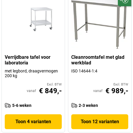
Verrijdbare tafel voor
Cleanroomtafel met glad
laboratoria
werkblad
met legbord, draagvermogen
ISO 14644-1:4
200 kg
Excl. BTW
Excl. BTW
€ 849,-
€ 989,-
vanaf
vanaf
5-6 weken
2-3 weken
Toon 4 varianten
Toon 12 varianten