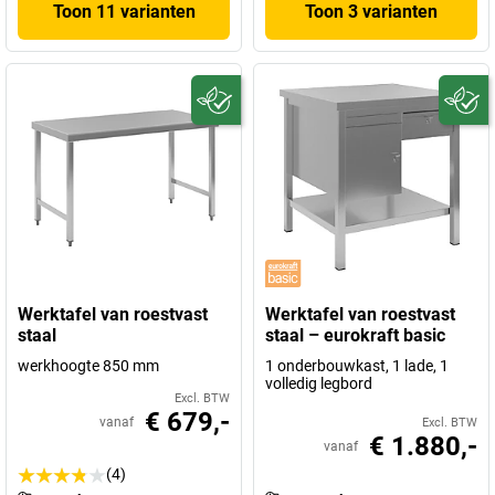
Toon 11 varianten
Toon 3 varianten
Werktafel van roestvast
Werktafel van roestvast
staal
staal – eurokraft basic
werkhoogte 850 mm
1 onderbouwkast, 1 lade, 1
volledig legbord
Excl. BTW
€ 679,-
vanaf
Excl. BTW
€ 1.880,-
vanaf
(4)