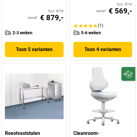
Excl. BTW
€ 569,-
vanaf
Excl. BTW
€ 879,-
vanaf
(1)
2-3 weken
5-6 weken
Toon 5 varianten
Toon 4 varianten
Roestvaststalen
Cleanroom-