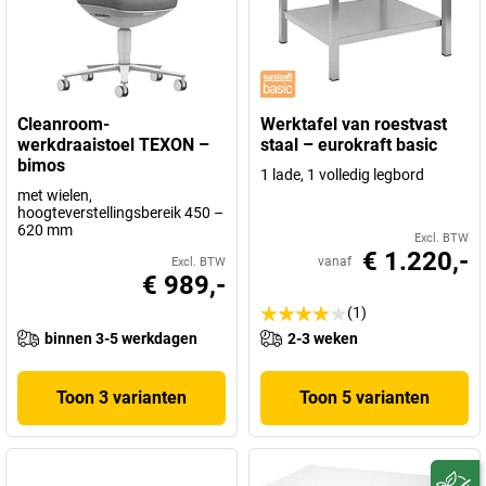
Cleanroom-
Werktafel van roestvast
werkdraaistoel TEXON –
staal – eurokraft basic
bimos
1 lade, 1 volledig legbord
met wielen,
hoogteverstellingsbereik 450 –
620 mm
Excl. BTW
€ 1.220,-
vanaf
Excl. BTW
€ 989,-
(1)
binnen 3-5 werkdagen
2-3 weken
Toon 3 varianten
Toon 5 varianten