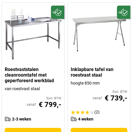
Roestvaststalen
Inklapbare tafel van
cleanroomtafel met
roestvast staal
geperforeerd werkblad
hoogte 850 mm
van roestvast staal
Excl. BTW
€ 739,-
vanaf
Excl. BTW
€ 799,-
vanaf
(2)
2-3 weken
4 weken