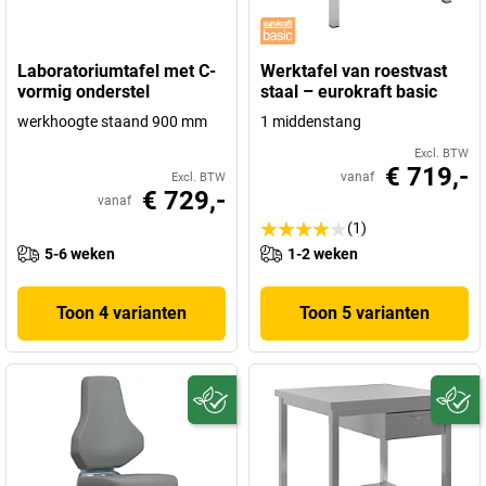
Laboratoriumtafel met C-
Werktafel van roestvast
vormig onderstel
staal – eurokraft basic
werkhoogte staand 900 mm
1 middenstang
Excl. BTW
€ 719,-
vanaf
Excl. BTW
€ 729,-
vanaf
(1)
5-6 weken
1-2 weken
Toon 4 varianten
Toon 5 varianten