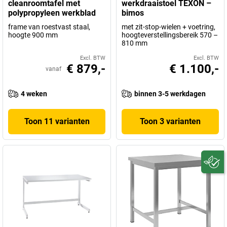
cleanroomtafel met
werkdraaistoel TEXON –
polypropyleen werkblad
bimos
frame van roestvast staal,
met zit-stop-wielen + voetring,
hoogte 900 mm
hoogteverstellingsbereik 570 –
810 mm
Excl. BTW
Excl. BTW
€ 879,-
€ 1.100,-
vanaf
4 weken
binnen 3-5 werkdagen
Toon 11 varianten
Toon 3 varianten