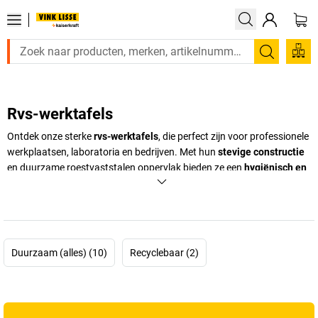
Zoeken
Rvs-werktafels
Ontdek onze sterke
rvs-werktafels
, die perfect zijn voor professionele
werkplaatsen, laboratoria en bedrijven. Met hun
stevige constructie
en duurzame roestvaststalen oppervlak bieden ze een
hygiënisch en
duurzaam werkoppervlak
dat zelfs aan de hoogste eisen voldoet. Of
het nu gaat om
productie, fabricage
of
levensmiddelenverwerking
,
onze werktafels zijn de ideale keuze voor iedereen die precisie en
kwaliteit hoog in het vaandel heeft staan. Koop nu bij
VINK LISSE
kaiserkraft
en maak uw werkplaats efficiënter!
Duurzaam (alles) (10)
Recyclebaar (2)
+
Meer weergeven