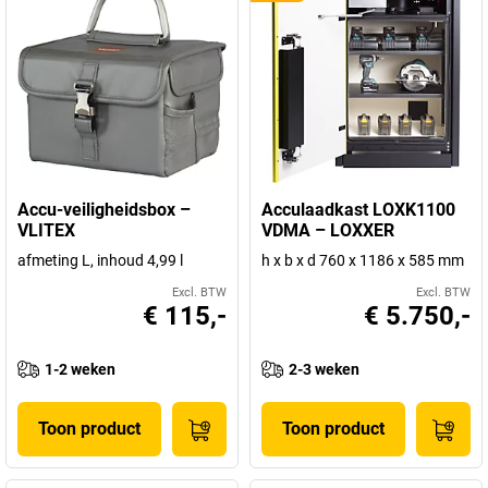
Accu-veiligheidsbox –
Acculaadkast LOXK1100
VLITEX
VDMA – LOXXER
afmeting L, inhoud 4,99 l
h x b x d 760 x 1186 x 585 mm
Excl. BTW
Excl. BTW
€ 115,-
€ 5.750,-
1-2 weken
2-3 weken
Toon product
Toon product