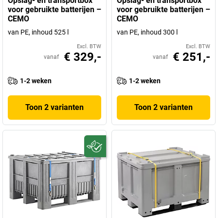
Opslag- en transportbox
Opslag- en transportbox
voor gebruikte batterijen –
voor gebruikte batterijen –
CEMO
CEMO
van PE, inhoud 525 l
van PE, inhoud 300 l
Excl. BTW
Excl. BTW
€ 329,-
€ 251,-
vanaf
vanaf
1-2 weken
1-2 weken
Toon 2 varianten
Toon 2 varianten