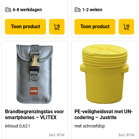
6-8 werkdagen
1-2 weken
Toon product
Toon product
Brandbegrenzingstas voor
PE-veiligheidsvat met UN-
smartphones – VLITEX
codering – Justrite
inhoud 0,62 l
met schroefdop
Excl. BTW
Excl. BTW