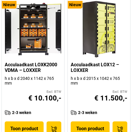
Nieuw
Nieuw
Acculaadkast LOXK2000
Acculaadkast LOX12 –
VDMA – LOXXER
LOXXER
h x b x d 2040 x 1142 x 765
h x b x d 2015 x 1042 x 765
mm
mm
Excl. BTW
Excl. BTW
€ 10.100,-
€ 11.500,-
2-3 weken
2-3 weken
Toon product
Toon product