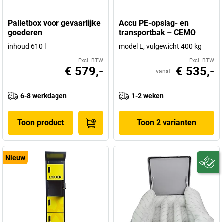
Palletbox voor gevaarlijke
Accu PE-opslag- en
goederen
transportbak – CEMO
inhoud 610 l
model L, vulgewicht 400 kg
Excl. BTW
Excl. BTW
€ 579,-
€ 535,-
vanaf
6-8 werkdagen
1-2 weken
Toon product
Toon 2 varianten
Nieuw