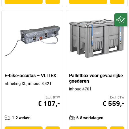
E-bike-accutas – VLITEX
Palletbox voor gevaarlijke
goederen
afmeting XL, inhoud 8,42 l
inhoud 470 l
Excl. BTW
Excl. BTW
€ 107,-
€ 559,-
1-2 weken
6-8 werkdagen