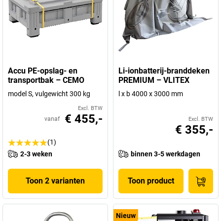
Accu PE-opslag- en
Li-ionbatterij-branddeken
transportbak – CEMO
PREMIUM – VLITEX
model S, vulgewicht 300 kg
l x b 4000 x 3000 mm
Excl. BTW
€ 455,-
vanaf
Excl. BTW
€ 355,-
(1)
2-3 weken
binnen 3-5 werkdagen
Toon 2 varianten
Toon product
Nieuw