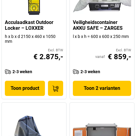
Acculaadkast Outdoor
Veiligheidscontainer
Locker – LOXXER
AKKU SAFE – ZARGES
h x b x d 2150 x 460 x 1050
l x b x h = 600 x 600 x 250 mm
mm
Excl. BTW
Excl. BTW
€ 2.875,-
€ 859,-
vanaf
2-3 weken
2-3 weken
Toon product
Toon 2 varianten