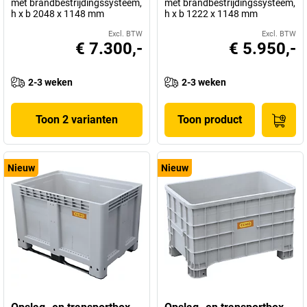
met brandbestrijdingssysteem,
met brandbestrijdingssysteem,
h x b 2048 x 1148 mm
h x b 1222 x 1148 mm
Excl. BTW
Excl. BTW
€ 7.300,-
€ 5.950,-
2-3 weken
2-3 weken
Toon 2 varianten
Toon product
Nieuw
Nieuw