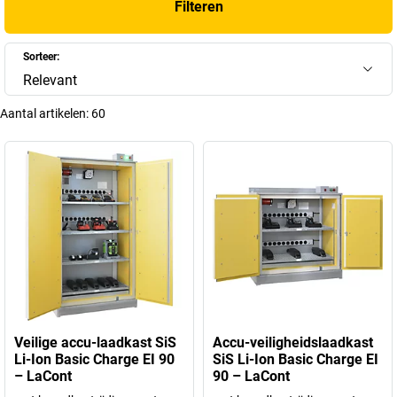
Filteren
Sorteer:
Relevant
Aantal artikelen:
60
Veilige accu-laadkast SiS
Accu-veiligheidslaadkast
Li-Ion Basic Charge EI 90
SiS Li-Ion Basic Charge EI
– LaCont
90 – LaCont