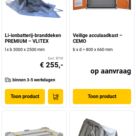
Li-ionbatterij-branddeken
Veilige acculaadkast –
PREMIUM – VLITEX
CEMO
l x b 3000 x 2500 mm
b x d = 800 x 660 mm
Excl. BTW
€ 255,-
op aanvraag
binnen 3-5 werkdagen
Toon product
Toon product