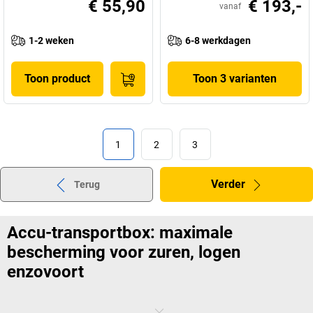
€ 55,90
€ 193,-
vanaf
1-2 weken
6-8 werkdagen
Toon product
Toon 3 varianten
1
2
3
Verder
Terug
Accu-transportbox: maximale
bescherming voor zuren, logen
enzovoort