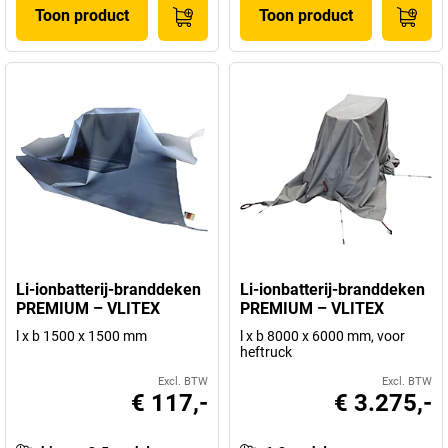
Toon product
Toon product
Li-ionbatterij-branddeken
Li-ionbatterij-branddeken
PREMIUM – VLITEX
PREMIUM – VLITEX
l x b 1500 x 1500 mm
l x b 8000 x 6000 mm, voor
heftruck
Excl. BTW
Excl. BTW
€ 117,-
€ 3.275,-