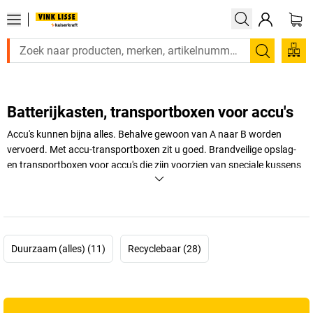
Zoeken
Batterijkasten, transportboxen voor accu's
Accu's kunnen bijna alles. Behalve gewoon van A naar B worden
vervoerd. Met accu-transportboxen zit u goed. Brandveilige opslag-
en transportboxen voor accu's die zijn voorzien van speciale kussens
en zijn ontworpen conform de richtlijnen zorgen voor een ideale
opslag en een veilige verzending. Vind hier duurzame producten van
gerenommeerde fabrikanten!
+
Meer weergeven
Duurzaam (alles) (11)
Recyclebaar (28)