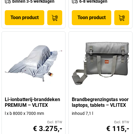
binnen 3-5 werkdagen
6-8 werkdagen
Toon product
Toon product
Li-ionbatterij-branddeken
Brandbegrenzingstas voor
PREMIUM – VLITEX
laptops, tablets – VLITEX
l x b 8000 x 7000 mm
inhoud 7,1 l
Excl. BTW
Excl. BTW
€ 3.275,-
€ 115,-