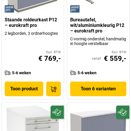
Staande roldeurkast P12
Bureautafel,
– eurokraft pro
wit/aluminiumkleurig P12
– eurokraft pro
2 legborden, 3 ordnerhoogtes
C-vormig onderstel, handmatig
in hoogte verstelbaar
Excl. BTW
Excl. BTW
€ 769,-
€ 559,-
vanaf
5-6 weken
5-6 weken
Toon product
Toon 6 varianten