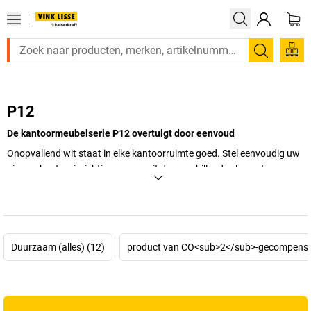
Zoeken
P12
De kantoormeubelserie P12 overtuigt door eenvoud
Onopvallend wit staat in elke kantoorruimte goed. Stel eenvoudig uw
nieuwe kantoorinrichting samen uit de verschillende elementen.
+
Meer weergeven
Duurzaam (alles) (12)
product van CO<sub>2</sub>-gecompenseer