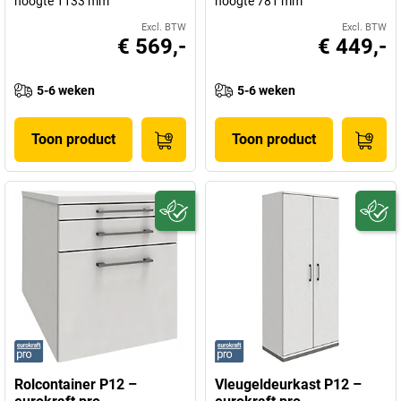
hoogte 1133 mm
hoogte 781 mm
Excl. BTW
Excl. BTW
€ 569,-
€ 449,-
5-6 weken
5-6 weken
Toon product
Toon product
Rolcontainer P12 –
Vleugeldeurkast P12 –