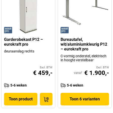
Garderobekast P12 –
Bureautafel,
eurokraft pro
wit/aluminiumkleurig P12
– eurokraft pro
deuraanslag rechts
C-vormig onderstel, elektrisch
in hoogte verstelbaar
Excl. BTW
Excl. BTW
€ 459,-
€ 1.900,-
vanaf
5-6 weken
5-6 weken
Toon product
Toon 6 varianten