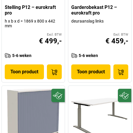
Stelling P12 – eurokraft
Garderobekast P12 –
pro
eurokraft pro
h x b x d = 1869 x 800 x 442
deuraanslag links
mm
Excl. BTW
Excl. BTW
€ 499,-
€ 459,-
5-6 weken
5-6 weken
Toon product
Toon product