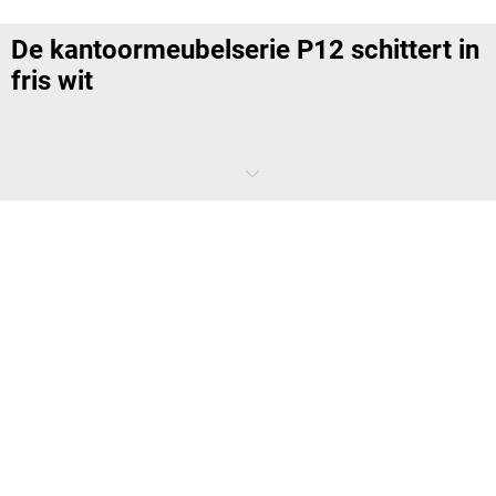
De kantoormeubelserie P12 schittert in
fris wit
De kleur wit speelt een belangrijke rol in ons leven en staat onder meer
voor zuiverheid, neutraliteit en reinheid. Bovendien ’harmonieert’ de
kleur met elke andere kleur. Geen wonder dat wit belangrijker is
geworden op kantoor. Wit kantoormeubilair brengt frisheid en
helderheid in een ruimte. De meubels kunnen uitstekend worden
gecombineerd met verschillende vloerbedekkingen en muurverven.
Ontdek nu zelf met de kantoormeubelserie P12 de veelzijdige
mogelijkheden bij het inrichten van kantoren met de kleur wit.
De kantoormeubelserie P12 bestaat uit
de volgende elementen