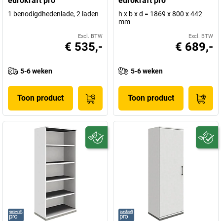
eurokraft pro
eurokraft pro
1 benodigdhedenlade, 2 laden
h x b x d = 1869 x 800 x 442
mm
Excl. BTW
Excl. BTW
€ 535,-
€ 689,-
5-6 weken
5-6 weken
Toon product
Toon product