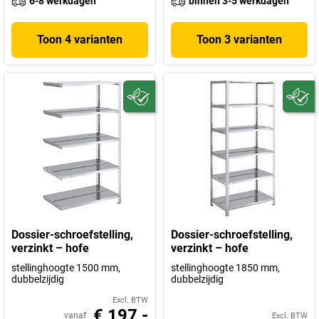
6-8 werkdagen
binnen 3-5 werkdagen
Toon 4 varianten
Toon 3 varianten
Dossier-schroefstelling,
Dossier-schroefstelling,
verzinkt – hofe
verzinkt – hofe
stellinghoogte 1500 mm,
stellinghoogte 1850 mm,
dubbelzijdig
dubbelzijdig
Excl. BTW
€ 197,-
vanaf
Excl. BTW