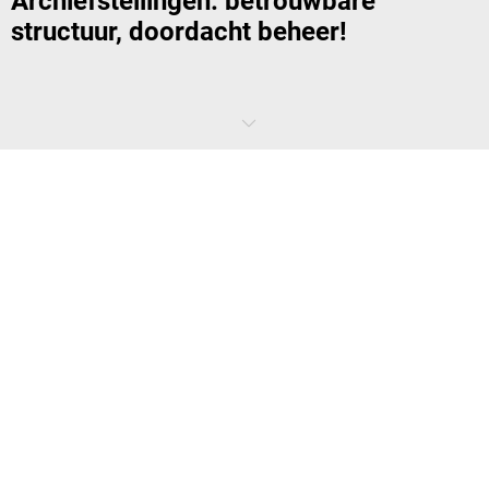
Archiefstellingen: betrouwbare
structuur, doordacht beheer!
Een goed georganiseerd kantoor is te herkennen aan de snelheid
waarmee medewerkers belangrijke documenten kunnen vinden. Dit
vereist natuurlijk het juiste organisatietalent. Deze talenten zijn onder
andere de flexibele dossierstellingen van
VINK LISSE kaiserkraft
. Deze
helpers zijn niet alleen op de administratieafdeling van nut, maar in
het hele bedrijf.
Hoe flexibel kunnen dossierstellingen
worden georganiseerd?
Met onze archiefstellingen kunt u de legborden individueel plaatsen
met een tussenafstand van ca. 25 mm. Een standaard A4-map heeft
een hoogte van 31,8 cm. U kunt de stelling zo nauwkeurig mogelijk