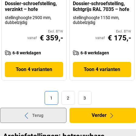
Dossier-schroefstelling,
Dossier-schroefstelling,
verzinkt – hofe
lichtgrijs RAL 7035 – hofe
stellinghoogte 2900 mm,
stellinghoogte 1150 mm,
dubbelzijdig
dubbelzijdig
Excl. BTW
Excl. BTW
€ 359,-
€ 175,-
vanaf
vanaf
6-8 werkdagen
6-8 werkdagen
Toon 4 varianten
Toon 4 varianten
1
2
3
Verder
Terug