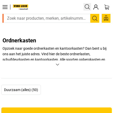
Zoeken
Ordnerkasten
Opzoek naar goede ordnerkasten en kantoorkasten? Dan bent u bij
ons aan het juiste adres. Vind hier de beste ordnerlasten,
schuifdeurkasten en kantoorkasten. Alle soorten opbergkasten en
ordnerkasten kunt u hier terugvinden. Zorg ervoor dat u de juiste
ordnerkast zoekt voor uw bedrijf. In onze kantoorkasten kunt u veel
materiaal en dossiers in kwijt
+
Meer weergeven
Duurzaam (alles) (50)