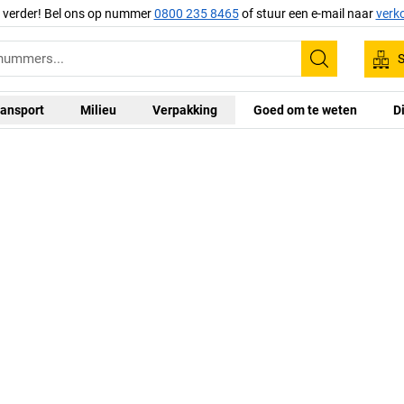
g verder! Bel ons op nummer
0800 235 8465
of stuur een e-mail naar
verk
S
Zoeken
ansport
Milieu
Verpakking
Goed om te weten
D