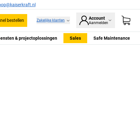
oop@kaiserkraft.nl
Account
nel bestellen
Zakelijke klanten
Aanmelden
iensten & projectoplossingen
Sales
Safe Maintenance