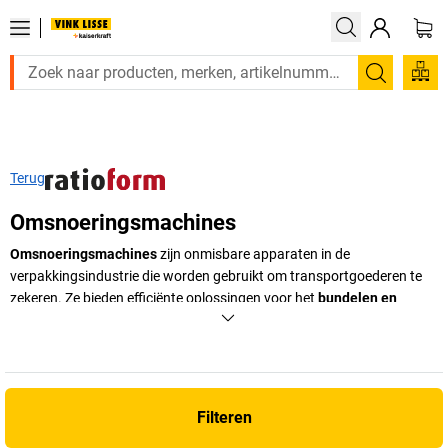
Zoeken
Terug
Omsnoeringsmachines
Omsnoeringsmachines
zijn onmisbare apparaten in de
verpakkingsindustrie die worden gebruikt om transportgoederen te
zekeren. Ze bieden efficiënte oplossingen voor het
bundelen en
stabiliseren
van kartonnen vouwdozen en pallets.
Halfautomatisch
of volautomatisch
, deze machines optimaliseren de ladingzekering
en verhogen de transportefficiëntie.
+
Meer weergeven
Filteren