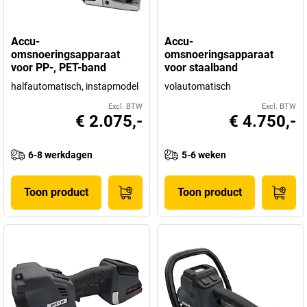
Accu-
Accu-
omsnoeringsapparaat
omsnoeringsapparaat
voor PP-, PET-band
voor staalband
halfautomatisch, instapmodel
volautomatisch
Excl. BTW
Excl. BTW
€ 2.075,-
€ 4.750,-
6-8 werkdagen
5-6 weken
Toon product
Toon product