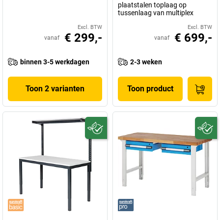
plaatstalen toplaag op
tussenlaag van multiplex
Excl. BTW
Excl. BTW
€ 299,-
€ 699,-
vanaf
vanaf
binnen 3-5 werkdagen
2-3 weken
Toon 2 varianten
Toon product