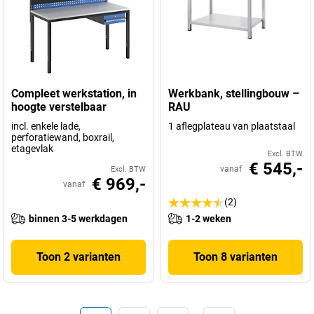
Compleet werkstation, in
Werkbank, stellingbouw –
hoogte verstelbaar
RAU
incl. enkele lade,
1 aflegplateau van plaatstaal
perforatiewand, boxrail,
etagevlak
Excl. BTW
€ 545,-
vanaf
Excl. BTW
€ 969,-
vanaf
(2)
binnen 3-5 werkdagen
1-2 weken
Toon 2 varianten
Toon 8 varianten