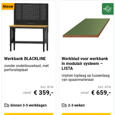
Nieuw
Werkbank BLACKLINE
Werkblad voor werkbank
in modulair systeem –
zonder onderbouwkast, met
LISTA
perforatieplaat
Urphen toplaag op tussenlaag
van spaanmateriaal
Excl. BTW
Excl. BTW
€ 359,-
€ 659,-
vanaf
vanaf
binnen 3-5 werkdagen
2-3 weken