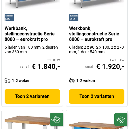
Werkbank,
Werkbank,
stellingconstructie Serie
stellingconstructie Serie
8000 – eurokraft pro
8000 – eurokraft pro
5 laden van 180 mm, 2 deuren
6 laden: 2 x 90, 2 x 180, 2 x 270
van 360 mm
mm, 1 deur 540 mm
Excl. BTW
Excl. BTW
€ 1.840,-
€ 1.920,-
vanaf
vanaf
1-2 weken
1-2 weken
Toon 2 varianten
Toon 2 varianten