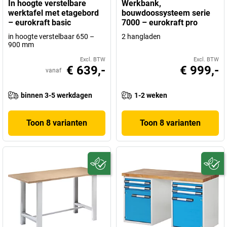
In hoogte verstelbare
Werkbank,
werktafel met etagebord
bouwdoossysteem serie
– eurokraft basic
7000 – eurokraft pro
in hoogte verstelbaar 650 –
2 hangladen
900 mm
Excl. BTW
Excl. BTW
€ 639,-
€ 999,-
vanaf
binnen 3-5 werkdagen
1-2 weken
Toon 8 varianten
Toon 8 varianten