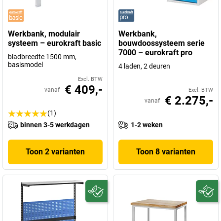
Werkbank, modulair
Werkbank,
systeem – eurokraft basic
bouwdoossysteem serie
7000 – eurokraft pro
bladbreedte 1500 mm,
basismodel
4 laden, 2 deuren
Excl. BTW
€ 409,-
vanaf
Excl. BTW
€ 2.275,-
vanaf
(1)
binnen 3-5 werkdagen
1-2 weken
Toon 2 varianten
Toon 8 varianten