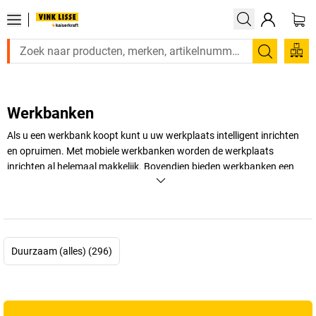
Zoeken
Werkbanken
Als u een werkbank koopt kunt u uw werkplaats intelligent inrichten
en opruimen. Met mobiele werkbanken worden de werkplaats
inrichten al helemaal makkelijk. Bovendien bieden werkbanken een
robuuste ondergrond voor uiteenlopende werkzaamheden. Daarmee
vormt de werkbank een essentieel meubelstuk, dat niet in uw
werkplaats mag ontbreken.
+
Meer weergeven
Duurzaam (alles) (296)