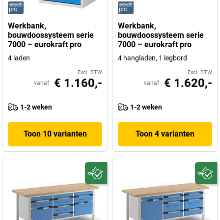
Werkbank,
Werkbank,
bouwdoossysteem serie
bouwdoossysteem serie
7000 – eurokraft pro
7000 – eurokraft pro
4 laden
4 hangladen, 1 legbord
Excl. BTW
Excl. BTW
€ 1.160,-
€ 1.620,-
vanaf
vanaf
1-2 weken
1-2 weken
Toon 10 varianten
Toon 4 varianten