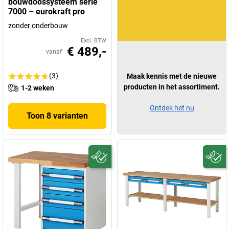
bouwdoossysteem serie
7000 – eurokraft pro
zonder onderbouw
Excl. BTW
€ 489,-
vanaf
(3)
Maak kennis met de nieuwe
producten in het assortiment.
1-2 weken
Ontdek het nu
Toon 8 varianten