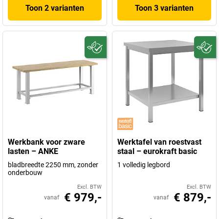
Toon 2 varianten
Toon 3 varianten
Werkbank voor zware
Werktafel van roestvast
lasten – ANKE
staal – eurokraft basic
bladbreedte 2250 mm, zonder
1 volledig legbord
onderbouw
Excl. BTW
Excl. BTW
€ 979,-
€ 879,-
vanaf
vanaf