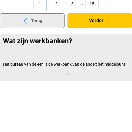
1
2
3
…
15
Verder
Terug
Wat zijn werkbanken?
Het bureau van de een is de werkbank van de ander: het middelpunt
van iemands dagelijks werk en dus een object waarop men geen
compromissen sluit. En dat hoeft ook niet. Bij
VINK LISSE kaiserkraft
vindt u immers werkbanken voor verschillende behoeften; van
werkbanken met wielen tot aan werkbanken met lades.
Wat hebben alle goede werkbanken?