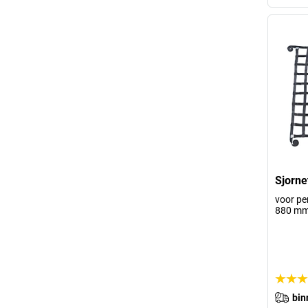
Sjorne
voor per
880 m
bin