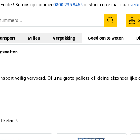
g verder! Bel ons op nummer
0800 235 8465
of stuur een e-mail naar
verk
S
Zoeken
ansport
Milieu
Verpakking
Goed om te weten
D
ngsnetten
ort veilig vervoerd. Of u nu grote pallets of kleine afzonderlijke on
rtikelen:
5