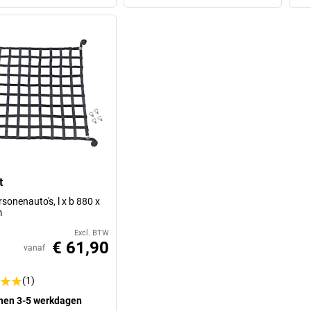
t
sonenauto's, l x b 880 x
m
Excl. BTW
€ 61,90
vanaf
(1)
nen 3-5 werkdagen