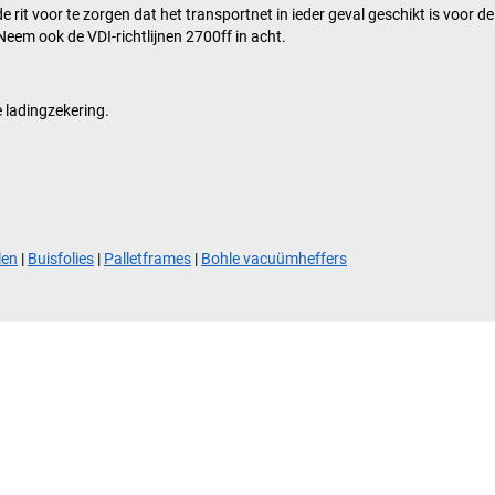
e rit voor te zorgen dat het transportnet in ieder geval geschikt is voor 
eem ook de VDI-richtlijnen 2700ff in acht.
 ladingzekering.
len
|
Buisfolies
|
Palletframes
|
Bohle vacuümheffers