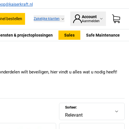
oop@kaiserkraft.nl
Account
nel bestellen
Zakelijke klanten
Aanmelden
iensten & projectoplossingen
Sales
Safe Maintenance
derdelen wilt beveiligen, hier vindt u alles wat u nodig heeft!
Sorteer:
Relevant