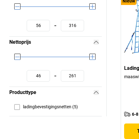
Nieuw
-
Nettoprijs
Lading
-
maaswi
Producttype
ladingbevestigingsnetten (5)
6-8