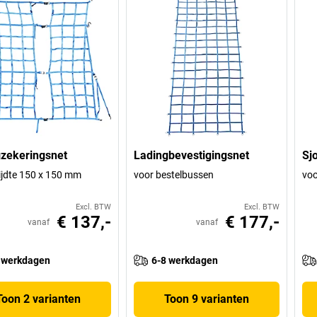
zekeringsnet
Ladingbevestigingsnet
Sj
jdte 150 x 150 mm
voor bestelbussen
voo
Excl. BTW
Excl. BTW
€ 137,-
€ 177,-
vanaf
vanaf
 werkdagen
6-8 werkdagen
Toon 2 varianten
Toon 9 varianten