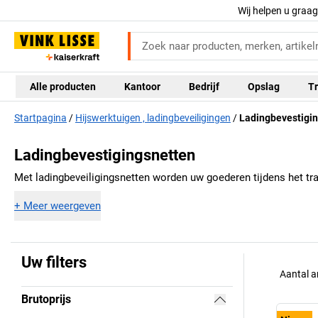
Wij helpen u graa
Alle producten
Kantoor
Bedrijf
Opslag
Tr
Startpagina
Hijswerktuigen , ladingbeveiligingen
Ladingbevestigi
Ladingbevestigingsnetten
Met ladingbeveiligingsnetten worden uw goederen tijdens het transp
+
Meer weergeven
Uw filters
Aantal a
Brutoprijs