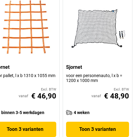
ornet
Sjornet
r pallet, l x b 1310 x 1055 mm
voor een personenauto, l x b =
1200 x 1000 mm
Excl. BTW
Excl. BTW
€ 46,90
€ 48,90
vanaf
vanaf
binnen 3-5 werkdagen
4 weken
Toon 3 varianten
Toon 3 varianten