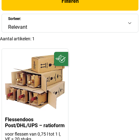
Filteren
Sorteer:
Relevant
Aantal artikelen:
1
Flessendoos
Post/DHL/UPS – ratioform
voor flessen van 0,75 l tot 1 l,
VE = 20 stuks