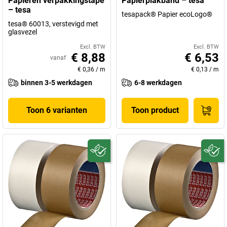
Papieren verpakkingstape
Papierplakband – tesa
– tesa
tesapack® Papier ecoLogo®
tesa® 60013, verstevigd met
glasvezel
Excl. BTW
Excl. BTW
€ 8,88
€ 6,53
vanaf
€ 0,36
/
m
€ 0,13
/
m
binnen 3-5 werkdagen
6-8 werkdagen
Toon 6 varianten
Toon product