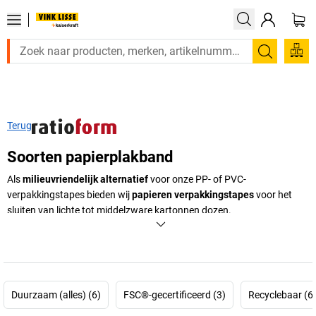
Zoeken
Terug
Soorten papierplakband
Als
milieuvriendelijk alternatief
voor onze PP- of PVC-
verpakkingstapes bieden wij
papieren verpakkingstapes
voor het
sluiten van lichte tot middelzware kartonnen dozen.
+
Meer weergeven
Duurzaam (alles) (6)
FSC®-gecertificeerd (3)
Recyclebaar (6