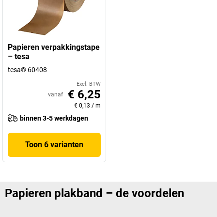
Papieren verpakkingstape
– tesa
tesa® 60408
Excl. BTW
€ 6,25
vanaf
€ 0,13
/
m
binnen 3-5 werkdagen
Toon 6 varianten
Papieren plakband – de voordelen