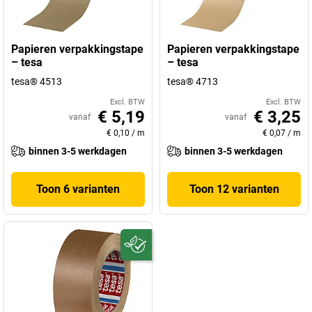
Papieren verpakkingstape
Papieren verpakkingstape
– tesa
– tesa
tesa® 4513
tesa® 4713
Excl. BTW
Excl. BTW
€ 5,19
€ 3,25
vanaf
vanaf
€ 0,10
/
m
€ 0,07
/
m
binnen 3-5 werkdagen
binnen 3-5 werkdagen
Toon 6 varianten
Toon 12 varianten