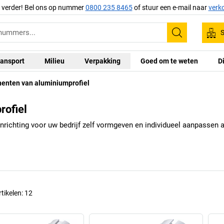
g verder! Bel ons op nummer
0800 235 8465
of stuur een e-mail naar
verk
S
Zoeken
ansport
Milieu
Verpakking
Goed om te weten
D
nenten van aluminiumprofiel
rofiel
nrichting voor uw bedrijf zelf vormgeven en individueel aanpassen 
rtikelen:
12