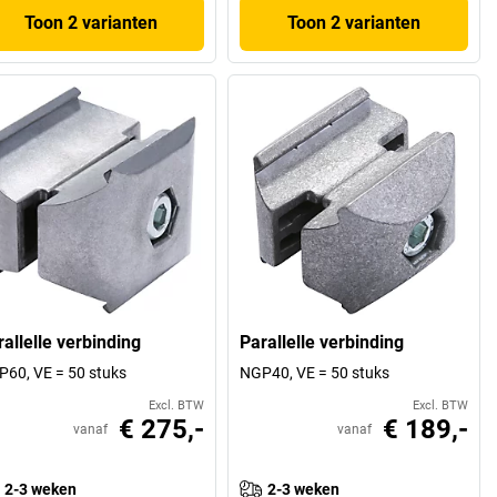
Toon 2 varianten
Toon 2 varianten
allelle verbinding
Parallelle verbinding
60, VE = 50 stuks
NGP40, VE = 50 stuks
Excl. BTW
Excl. BTW
€ 275,-
€ 189,-
vanaf
vanaf
2-3 weken
2-3 weken