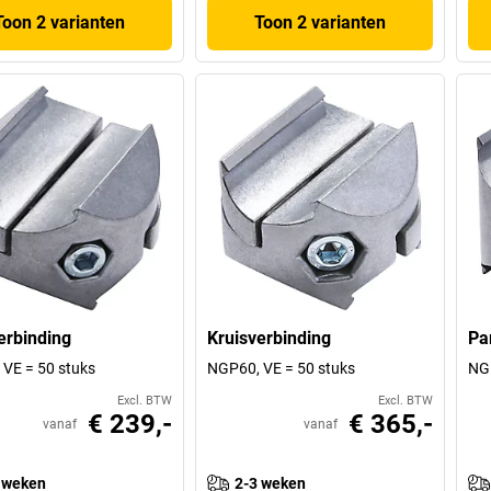
Toon 2 varianten
Toon 2 varianten
erbinding
Kruisverbinding
Par
VE = 50 stuks
NGP60, VE = 50 stuks
NGP
Excl. BTW
Excl. BTW
€ 239,-
€ 365,-
vanaf
vanaf
 weken
2-3 weken