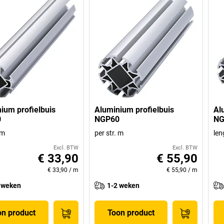
ium profielbuis
Aluminium profielbuis
Al
0
NGP60
NG
 m
per str. m
le
Excl. BTW
Excl. BTW
€ 33,90
€ 55,90
€ 33,90
/
m
€ 55,90
/
m
 weken
1-2 weken
on product
Toon product