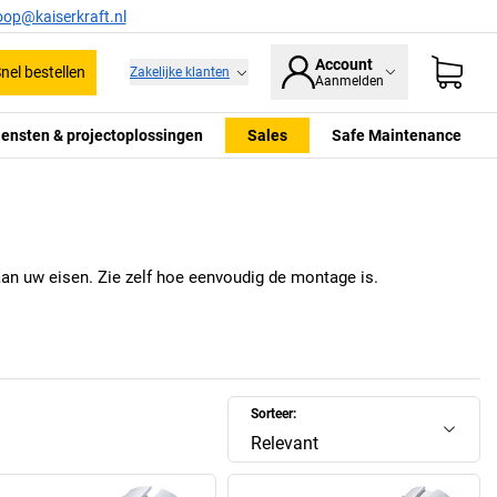
oop@kaiserkraft.nl
Account
nel bestellen
Zakelijke klanten
Aanmelden
iensten & projectoplossingen
Sales
Safe Maintenance
aan uw eisen. Zie zelf hoe eenvoudig de montage is.
Sorteer:
Relevant