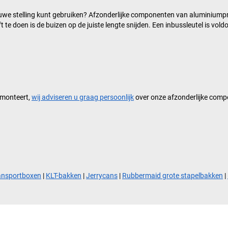
uwe stelling kunt gebruiken? Afzonderlijke componenten van aluminiumpr
 doen is de buizen op de juiste lengte snijden. Een inbussleutel is vol
 monteert,
wij adviseren u graag persoonlijk
over onze afzonderlijke comp
ansportboxen
|
KLT-bakken
|
Jerrycans
|
Rubbermaid grote stapelbakken
|