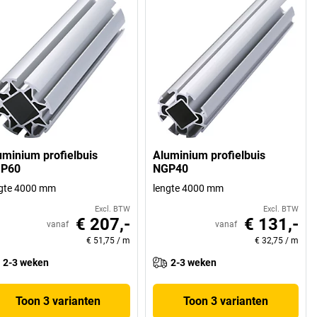
uminium profielbuis
Aluminium profielbuis
P60
NGP40
ngte 4000 mm
lengte 4000 mm
Excl. BTW
Excl. BTW
€ 207,-
€ 131,-
vanaf
vanaf
€ 51,75
/
m
€ 32,75
/
m
2-3 weken
2-3 weken
Toon 3 varianten
Toon 3 varianten