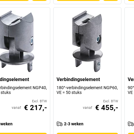
dingselement
Verbindingselement
Ve
rbindingselement NGP40,
180°-verbindingselement NGP60,
90°
 stuks
VE = 50 stuks
VE 
Excl. BTW
Excl. BTW
€ 217,-
€ 455,-
vanaf
vanaf
 weken
2-3 weken