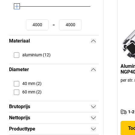
-
Materiaal
aluminium (12)
Alumin
Diameter
NGP4
per str.
40 mm (2)
60 mm (2)
Brutoprijs
1-2
Nettoprijs
To
Producttype