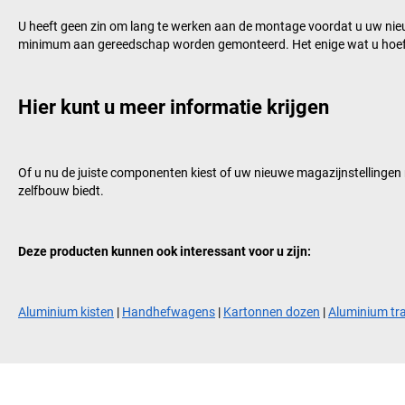
U heeft geen zin om lang te werken aan de montage voordat u uw nie
minimum aan gereedschap worden gemonteerd. Het enige wat u hoeft te
Hier kunt u meer informatie krijgen
Of u nu de juiste componenten kiest of uw nieuwe magazijnstellingen
zelfbouw biedt.
Deze producten kunnen ook interessant voor u zijn:
Aluminium kisten
|
Handhefwagens
|
Kartonnen dozen
|
Aluminium tr