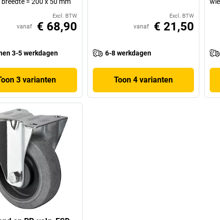
x breedte = 200 x 50 mm
wie
Excl. BTW
Excl. BTW
€ 68,90
€ 21,50
vanaf
vanaf
nen 3-5 werkdagen
6-8 werkdagen
Toon 3 varianten
Toon 4 varianten