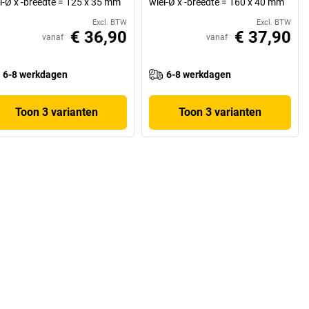
l-Ø x -breedte = 125 x 35 mm
wiel-Ø x -breedte = 160 x 40 mm
Excl. BTW
Excl. BTW
€ 36,90
€ 37,90
vanaf
vanaf
6-8 werkdagen
6-8 werkdagen
Toon 3 varianten
Toon 3 varianten