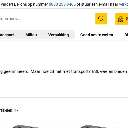
g verder! Bel ons op nummer
0800 235 8465
of stuur een e-mail naar
verk
S
Zoeken
ansport
Milieu
Verpakking
Goed om te weten
D
ng geëlimineerd. Maar hoe zit het met transport? ESD-wielen bieden
rtikelen:
17