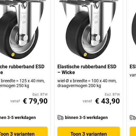
sche rubberband ESD
Elastische rubberband ESD
ES
ke
– Wicke
van
x breedte = 125 x 40 mm,
wiel-Ø x breedte = 100 x 40 mm,
ermogen 250 kg
draagvermogen 200 kg
Excl. BTW
Excl. BTW
€ 79,90
€ 43,90
vanaf
vanaf
nen 3-5 werkdagen
binnen 3-5 werkdagen
Toon 3 varianten
Toon 3 varianten