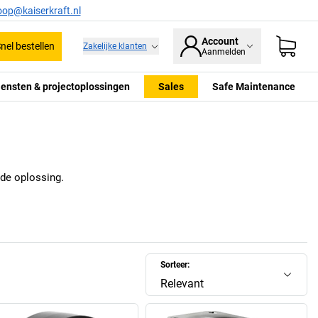
oop@kaiserkraft.nl
Account
nel bestellen
Zakelijke klanten
Aanmelden
iensten & projectoplossingen
Sales
Safe Maintenance
 de oplossing.
Sorteer:
Relevant