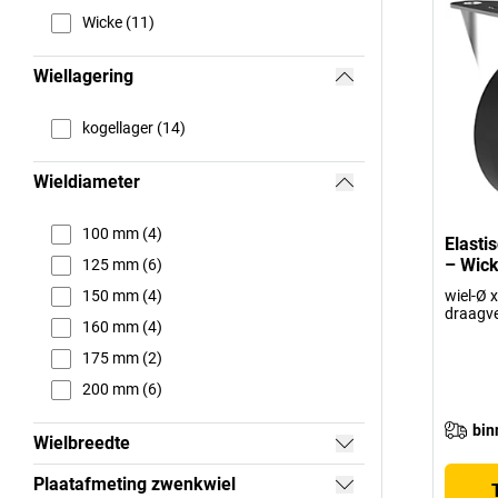
Wicke (11)
Wiellagering
kogellager (14)
Wieldiameter
100 mm (4)
Elasti
– Wic
125 mm (6)
150 mm (4)
wiel-Ø 
draagv
160 mm (4)
175 mm (2)
200 mm (6)
bin
Wielbreedte
Plaatafmeting zwenkwiel