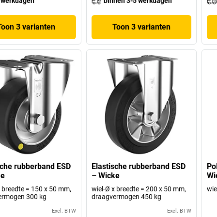
 werkdagen
binnen 3-5 werkdagen
Toon 3 varianten
Toon 3 varianten
sche rubberband ESD
Elastische rubberband ESD
Po
ke
– Wicke
Wi
x breedte = 150 x 50 mm,
wiel-Ø x breedte = 200 x 50 mm,
wie
ermogen 300 kg
draagvermogen 450 kg
Excl. BTW
Excl. BTW