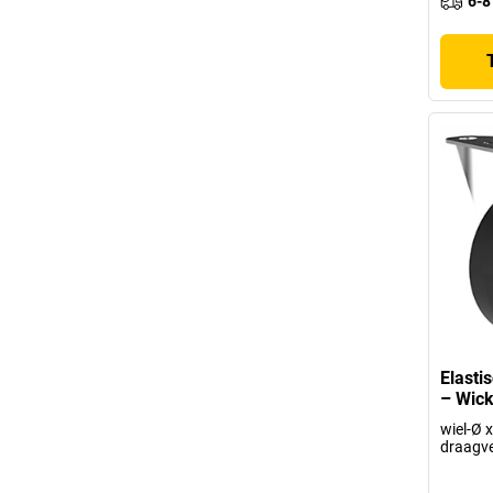
6-8
Elasti
– Wic
wiel-Ø 
draagv