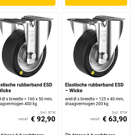
astische rubberband ESD
Elastische rubberband ESD
Wicke
– Wicke
l-Ø x breedte = 160 x 50 mm,
wiel-Ø x breedte = 125 x 40 mm,
aagvermogen 400 kg
draagvermogen 200 kg
Excl. BTW
Excl. BTW
€ 92,90
€ 63,90
vanaf
vanaf