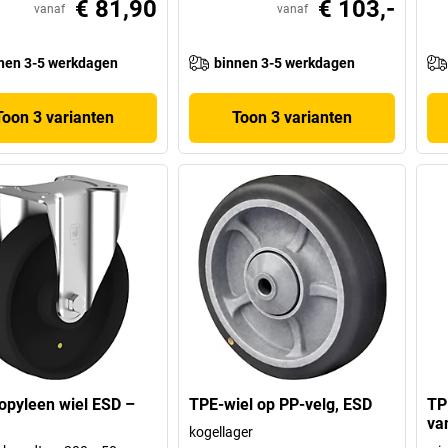
€ 81,90
€ 103,-
vanaf
vanaf
nen 3-5 werkdagen
binnen 3-5 werkdagen
Toon 3 varianten
Toon 3 varianten
opyleen wiel ESD –
TPE-wiel op PP-velg, ESD
TP
va
kogellager