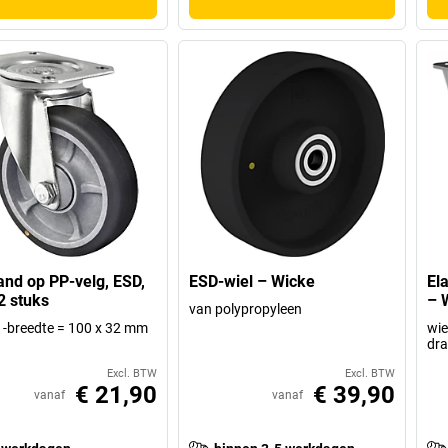
nd op PP-velg, ESD,
ESD-wiel – Wicke
El
2 stuks
– 
van polypropyleen
x -breedte = 100 x 32 mm
wie
dr
Excl. BTW
Excl. BTW
€ 21,90
€ 39,90
vanaf
vanaf