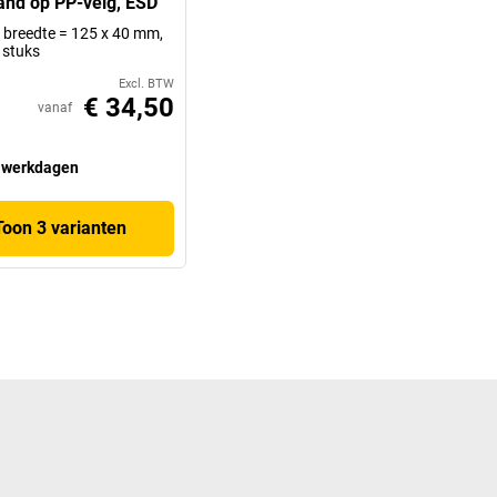
nd op PP-velg, ESD
x breedte = 125 x 40 mm,
 stuks
Excl. BTW
€ 34,50
vanaf
 werkdagen
Toon 3 varianten