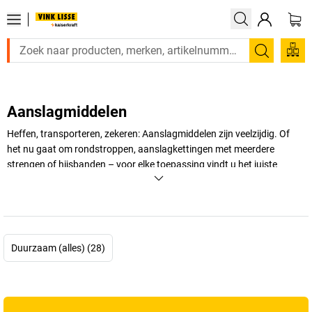
Zoeken
Aanslagmiddelen
Heffen, transporteren, zekeren: Aanslagmiddelen zijn veelzijdig. Of
het nu gaat om rondstroppen, aanslagkettingen met meerdere
strengen of hijsbanden – voor elke toepassing vindt u het juiste
aanslagmiddel in de onlineshop van
VINK LISSE kaiserkraft
. Zo kunt
u allerlei transportgoederen zonder problemen verplaatsen.
+
Meer weergeven
Duurzaam (alles) (28)