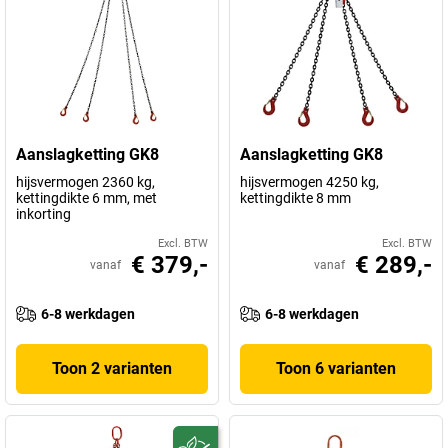
Aanslagketting GK8
Aanslagketting GK8
hijsvermogen 2360 kg,
hijsvermogen 4250 kg,
kettingdikte 6 mm, met
kettingdikte 8 mm
inkorting
Excl. BTW
Excl. BTW
€ 379,-
€ 289,-
vanaf
vanaf
6-8 werkdagen
6-8 werkdagen
Toon 2 varianten
Toon 6 varianten