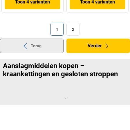
Toon 4 varianten
Toon 4 varianten
1
2
Verder
Terug
Aanslagmiddelen kopen –
kraankettingen en gesloten stroppen
Is er sprake van een leemte tussen kraan en last? Dan heeft u het
juiste aanslagmiddel nodig. Onze kraankettingen en gesloten
stroppen zorgen voor een veilige verbinding voor zwaar transport. In
welk geval welke oplossing de beste is, kunt u hier lezen.