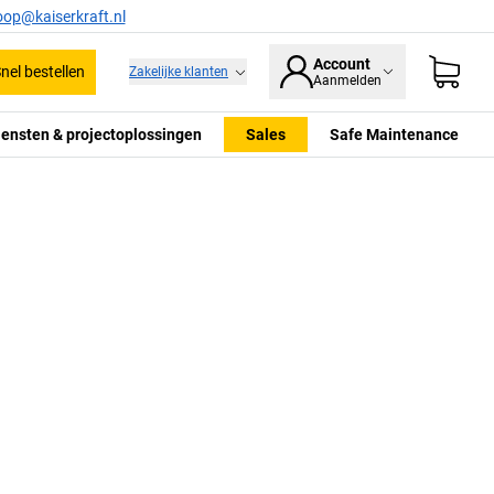
oop@kaiserkraft.nl
Account
nel bestellen
Zakelijke klanten
Aanmelden
iensten & projectoplossingen
Sales
Safe Maintenance