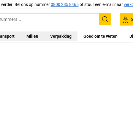
g verder! Bel ons op nummer
0800 235 8465
of stuur een e-mail naar
verk
S
Zoeken
ansport
Milieu
Verpakking
Goed om te weten
D