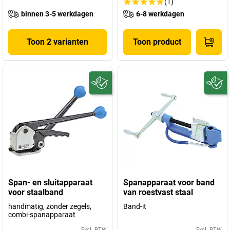
(1)
binnen 3-5 werkdagen
6-8 werkdagen
Toon 2 varianten
Toon product
Span- en sluitapparaat
Spanapparaat voor band
voor staalband
van roestvast staal
handmatig, zonder zegels,
Band-it
combi-spanapparaat
Excl. BTW
Excl. BTW