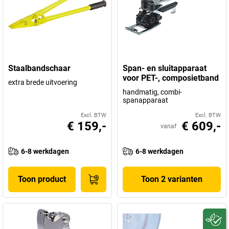
Staalbandschaar
Span- en sluitapparaat
voor PET-, composietband
extra brede uitvoering
handmatig, combi-
spanapparaat
Excl. BTW
Excl. BTW
€ 159,-
€ 609,-
vanaf
6-8 werkdagen
6-8 werkdagen
Toon product
Toon 2 varianten