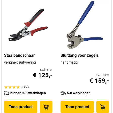
Staalbandschaar
Sluittang voor zegels
veiligheidsuitvoering
handmatig
Excl. BTW
€ 125,-
Excl. BTW
€ 159,-
(2)
binnen 3-5 werkdagen
6-8 werkdagen
Toon product
Toon product