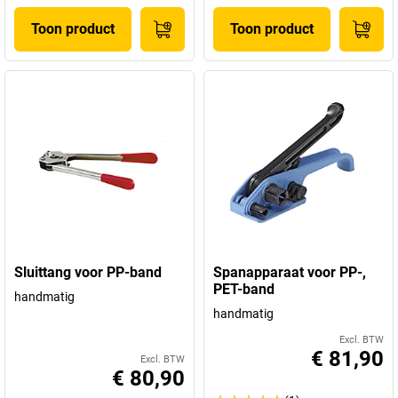
Toon product
Toon product
Sluittang voor PP-band
Spanapparaat voor PP-,
PET-band
handmatig
handmatig
Excl. BTW
€ 81,90
Excl. BTW
€ 80,90