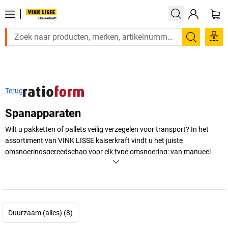
Zoeken
Terug
Spanapparaten
Wilt u pakketten of pallets veilig verzegelen voor transport? In het
assortiment van
VINK LISSE kaiserkraft
vindt u het juiste
omsnoeringsgereedschap voor elk type omsnoering; van manueel
spanapparaat tot omsnoeringsgereedschap met oplaadbare
batterijen tot elektrische omsnoeringsmachines.
+
Meer weergeven
Duurzaam (alles) (8)