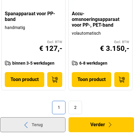
Spanapparaat voor PP-
Accu-
band
omsnoeringsapparaat
voor PP-, PET-band
handmatig
volautomatisch
Excl. BTW
Excl. BTW
€ 127,-
€ 3.150,-
binnen 3-5 werkdagen
6-8 werkdagen
Toon product
Toon product
1
2
Verder
Terug