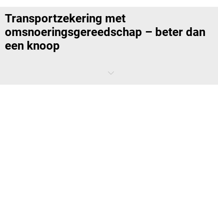
Transportzekering met
omsnoeringsgereedschap – beter dan
een knoop
Professioneel transport beveiligen is een kunst op zich? Niet met ons
omsnoeringsgereedschap. Naast span- en sluitapparaten voor
diverse toepassingen bieden wij ook geschikte
omsnoeringsbanden
van robuuste kunststof en staal. Uw verpakte goederen zijn dus
optimaal beveiligd tijdens het transport.
Spanapparaat en tang of een combinatie
van span- en sluitapparaat?
Spannen, afdichten, snijden: Deze drie stappen zijn altijd dezelfde