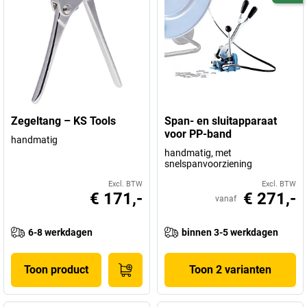
Zegeltang – KS Tools
Span- en sluitapparaat
voor PP-band
handmatig
handmatig, met
snelspanvoorziening
Excl. BTW
Excl. BTW
€ 171,-
€ 271,-
vanaf
6-8 werkdagen
binnen 3-5 werkdagen
Toon product
Toon 2 varianten