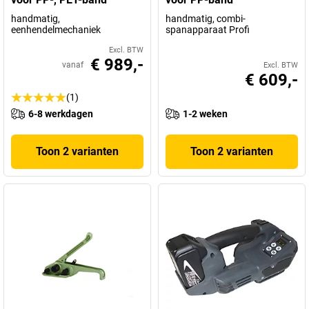
handmatig,
handmatig, combi-
eenhendelmechaniek
spanapparaat Profi
Excl. BTW
€ 989,-
vanaf
Excl. BTW
€ 609,-
(1)
6-8 werkdagen
1-2 weken
Toon 2 varianten
Toon 2 varianten