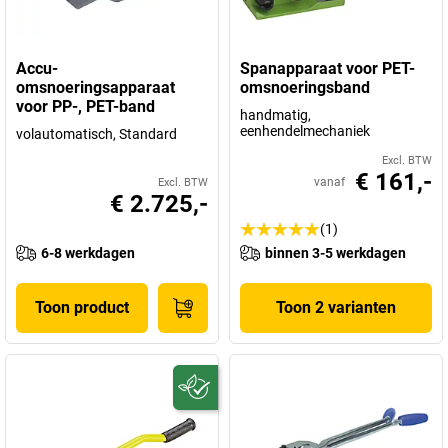
Accu-
Spanapparaat voor PET-
omsnoeringsapparaat
omsnoeringsband
voor PP-, PET-band
handmatig,
eenhendelmechaniek
volautomatisch, Standard
Excl. BTW
€ 161,-
vanaf
Excl. BTW
€ 2.725,-
(1)
6-8 werkdagen
binnen 3-5 werkdagen
Toon product
Toon 2 varianten