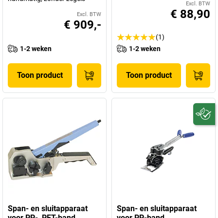
Excl. BTW
€ 88,90
Excl. BTW
€ 909,-
(1)
1-2 weken
1-2 weken
Toon product
Toon product
Span- en sluitapparaat
Span- en sluitapparaat
voor PP-, PET-band
voor PP-band