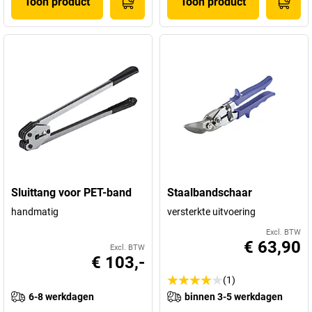
Toon product
Toon product
Sluittang voor PET-band
Staalbandschaar
handmatig
versterkte uitvoering
Excl. BTW
€ 63,90
Excl. BTW
€ 103,-
(1)
6-8 werkdagen
binnen 3-5 werkdagen