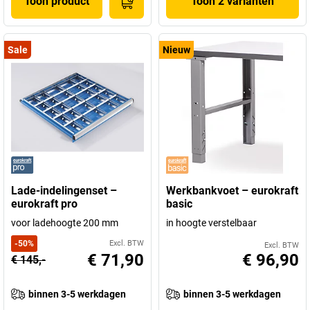
Toon product
Toon 2 varianten
Sale
Nieuw
Lade-indelingenset –
Werkbankvoet – eurokraft
eurokraft pro
basic
voor ladehoogte 200 mm
in hoogte verstelbaar
-
50
%
Excl. BTW
Excl. BTW
€ 71,90
€ 96,90
€ 145,-
binnen 3-5 werkdagen
binnen 3-5 werkdagen