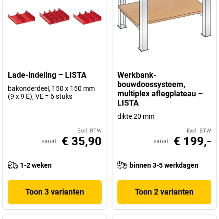
Lade-indeling – LISTA
Werkbank-
bouwdoossysteem,
bakonderdeel, 150 x 150 mm
multiplex aflegplateau –
(9 x 9 E), VE = 6 stuks
LISTA
dikte 20 mm
Excl. BTW
Excl. BTW
€ 35,90
€ 199,-
vanaf
vanaf
1-2 weken
binnen 3-5 werkdagen
Toon 3 varianten
Toon 2 varianten