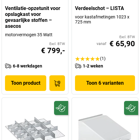
Ventilatie-opzetunit voor
Verdeelschot – LISTA
opslagkast voor
voor kastafmetingen 1023 x
gevaarlijke stoffen –
725 mm
asecos
motorvermogen 35 Watt
Excl. BTW
€ 65,90
vanaf
Excl. BTW
€ 799,-
(1)
6-8 werkdagen
1-2 weken
Toon product
Toon 6 varianten