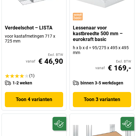
Verdeelschot – LISTA
Lessenaar voor
kastbreedte 500 mm –
voor kastafmetingen 717 x
eurokraft basic
725 mm
h x b x d = 95/275 x 495 x 495
mm
Excl. BTW
€ 46,90
vanaf
Excl. BTW
€ 169,-
vanaf
(1)
1-2 weken
binnen 3-5 werkdagen
Toon 4 varianten
Toon 3 varianten