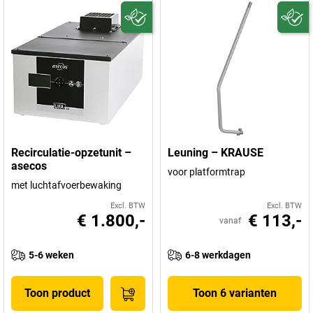
Recirculatie-opzetunit –
Leuning – KRAUSE
asecos
voor platformtrap
met luchtafvoerbewaking
Excl. BTW
Excl. BTW
€ 1.800,-
€ 113,-
vanaf
5-6 weken
6-8 werkdagen
Toon product
Toon 6 varianten