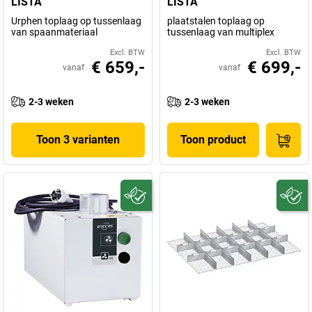
LISTA
LISTA
Urphen toplaag op tussenlaag
plaatstalen toplaag op
van spaanmateriaal
tussenlaag van multiplex
Excl. BTW
Excl. BTW
€ 659,-
€ 699,-
vanaf
vanaf
2-3 weken
2-3 weken
Toon 3 varianten
Toon product