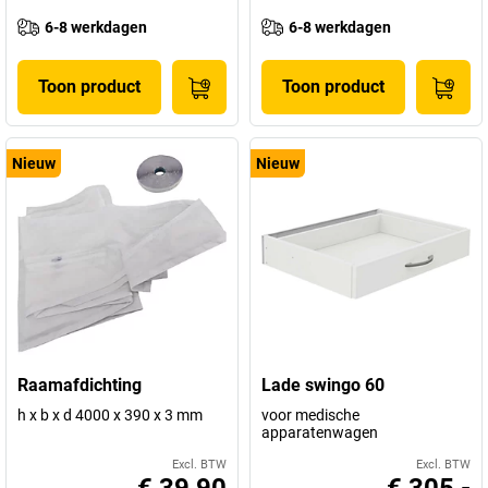
6-8 werkdagen
6-8 werkdagen
Toon product
Toon product
Nieuw
Nieuw
Raamafdichting
Lade swingo 60
h x b x d 4000 x 390 x 3 mm
voor medische
apparatenwagen
Excl. BTW
Excl. BTW