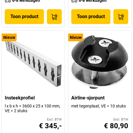
6-8 werkdagen
6-8 werkdagen
Toon product
Toon product
Nieuw
Nieuw
Insteekprofiel
Airline-sjorpunt
l x b x h = 3600 x 25 x 100 mm,
met tegenplaat, VE = 10 stuks
VE = 2 stuks
Excl. BTW
Excl. BTW
€ 345,-
€ 80,90