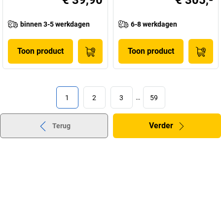
€ 39,90
€ 305,-
binnen 3-5 werkdagen
6-8 werkdagen
Toon product
Toon product
1
2
3
…
59
Verder
Terug