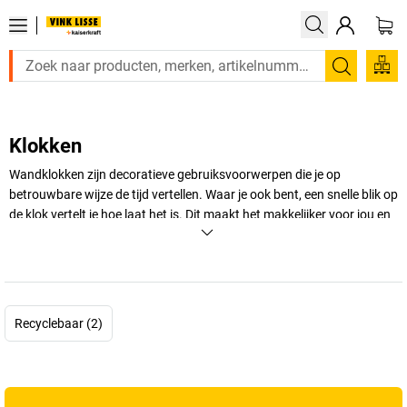
Zoeken
Klokken
Wandklokken zijn decoratieve gebruiksvoorwerpen die je op
betrouwbare wijze de tijd vertellen. Waar je ook bent, een snelle blik op
de klok vertelt je hoe laat het is. Dit maakt het makkelijker voor jou en
je werknemers om deadlines te halen en tijden nauwkeurig te klokken.
Ontdek het uitgebreide assortiment werkplaats- en digitale klokken in
de
VINK LISSE kaiserkraft
webshop.
+
Meer weergeven
Recyclebaar (2)