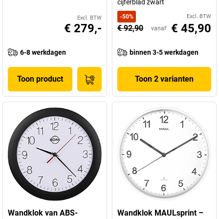
cijferblad zwart
-
50
%
Excl. BTW
Excl. BTW
€ 279,-
€ 45,90
€ 92,90
vanaf
6-8 werkdagen
binnen 3-5 werkdagen
Toon product
Toon 2 varianten
Wandklok van ABS-
Wandklok MAULsprint –