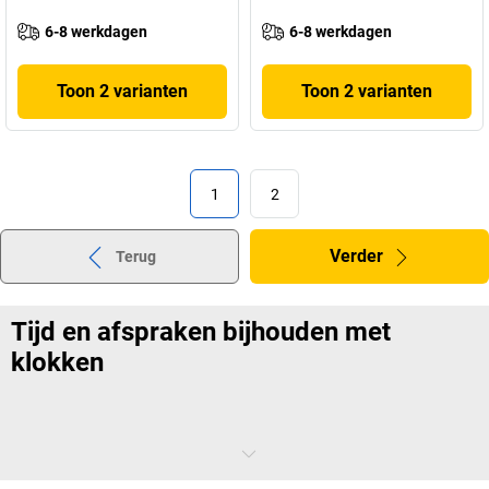
6-8 werkdagen
6-8 werkdagen
Toon 2 varianten
Toon 2 varianten
1
2
Verder
Terug
Tijd en afspraken bijhouden met
klokken
Wandklokken zijn een basisuitrusting op kantoor en in de werkplaats -
omdat ze je helpen de tijd bij te houden, zelfs als je computer of