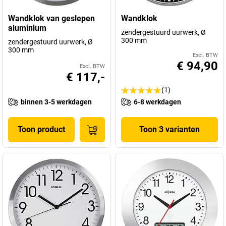
Wandklok van geslepen
Wandklok
aluminium
zendergestuurd uurwerk, Ø
300 mm
zendergestuurd uurwerk, Ø
300 mm
Excl. BTW
€ 94,90
Excl. BTW
€ 117,-
(1)
binnen 3-5 werkdagen
6-8 werkdagen
Toon product
Toon 3 varianten