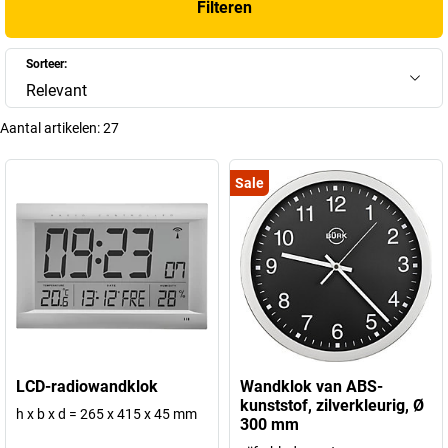
Filteren
Sorteer:
Relevant
Aantal artikelen:
27
Sale
LCD-radiowandklok
Wandklok van ABS-
kunststof, zilverkleurig, Ø
h x b x d = 265 x 415 x 45 mm
300 mm