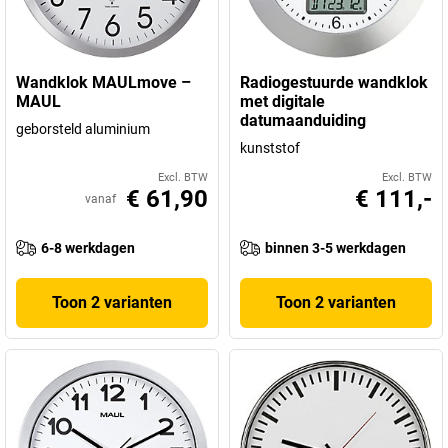
Wandklok MAULmove –
Radiogestuurde wandklok
MAUL
met digitale
datumaanduiding
geborsteld aluminium
kunststof
Excl. BTW
Excl. BTW
€ 61,90
€ 111,-
vanaf
6-8 werkdagen
binnen 3-5 werkdagen
Toon 2 varianten
Toon 2 varianten