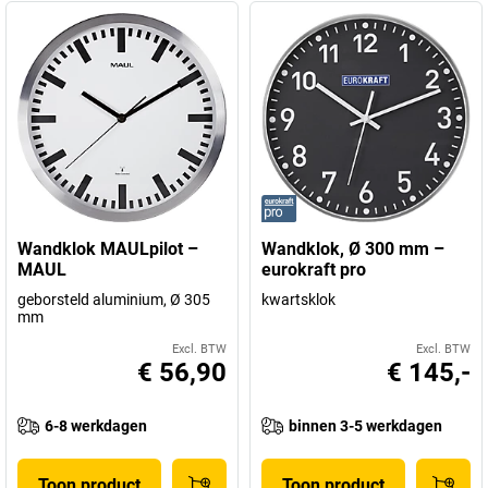
Wandklok MAULpilot –
Wandklok, Ø 300 mm –
MAUL
eurokraft pro
geborsteld aluminium, Ø 305
kwartsklok
mm
Excl. BTW
Excl. BTW
€ 56,90
€ 145,-
6-8 werkdagen
binnen 3-5 werkdagen
Toon product
Toon product