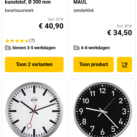
kunststof, Ø 300 mm
MAUL
kwartsuurwerk
zenderklok
Excl. BTW
€ 40,90
Excl. BTW
€ 34,50
(7)
binnen 3-5 werkdagen
6-8 werkdagen
Toon 2 varianten
Toon product