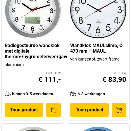
Radiogestuurde wandklok
Wandklok MAULclimb, Ø
met digitale
470 mm – MAUL
thermo-/hygrometerweergave
van kunststof, zwart frame
aluminium
Excl. BTW
Excl. BTW
€ 111,-
€ 83,90
binnen 3-5 werkdagen
6-8 werkdagen
Toon product
Toon product