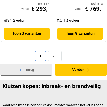
Excl. BTW
Excl. BTW
€ 293,-
€ 769,-
vanaf
vanaf
1-2 weken
1-2 weken
Toon 3 varianten
Toon 9 varianten
1
2
3
Verder
Terug
Kluizen kopen: inbraak- en brandveilig
Waarheen met alle belangrijke documenten waarvan het verlies of de