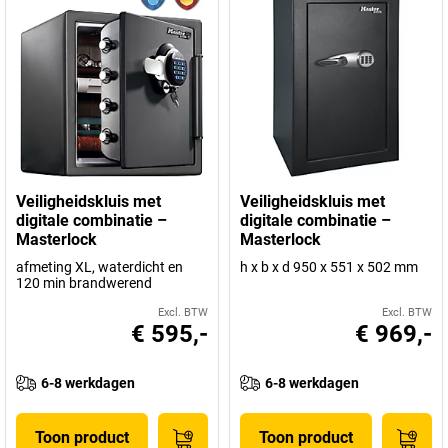
Veiligheidskluis met
Veiligheidskluis met
digitale combinatie –
digitale combinatie –
Masterlock
Masterlock
afmeting XL, waterdicht en
h x b x d 950 x 551 x 502 mm
120 min brandwerend
Excl. BTW
Excl. BTW
€ 595,-
€ 969,-
6-8 werkdagen
6-8 werkdagen
Toon product
Toon product