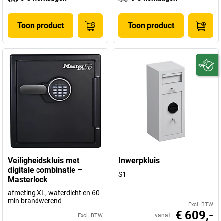
Toon product
Toon product
Veiligheidskluis met
Inwerpkluis
digitale combinatie –
S1
Masterlock
afmeting XL, waterdicht en 60
min brandwerend
Excl. BTW
€ 609,-
vanaf
Excl. BTW