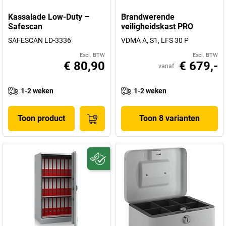
Kassalade Low-Duty –
Brandwerende
Safescan
veiligheidskast PRO
SAFESCAN LD-3336
VDMA A, S1, LFS 30 P
Excl. BTW
Excl. BTW
€ 80,90
€ 679,-
vanaf
1-2 weken
1-2 weken
Toon product
Toon 8 varianten