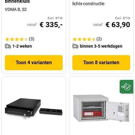
binnenkluis
lichte constructie
VDMA B, S2
Excl. BTW
Excl. BTW
€ 335,-
€ 63,90
vanaf
vanaf
(3)
(2)
1-2 weken
binnen 3-5 werkdagen
Toon 4 varianten
Toon 8 varianten