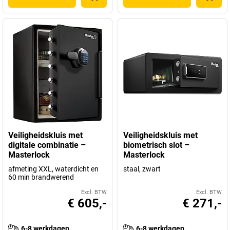
Veiligheidskluis met
Veiligheidskluis met
digitale combinatie –
biometrisch slot –
Masterlock
Masterlock
afmeting XXL, waterdicht en
staal, zwart
60 min brandwerend
Excl. BTW
Excl. BTW
€ 605,-
€ 271,-
6-8 werkdagen
6-8 werkdagen