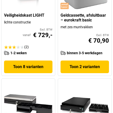
Veiligheidskast LIGHT
Geldcassette, afsluitbaar
– eurokraft basic
lichte constructie
met zes muntvakken
Excl. BTW
€ 729,-
vanaf
Excl. BTW
€ 70,90
(2)
1-2 weken
binnen 3-5 werkdagen
Toon 8 varianten
Toon 2 varianten