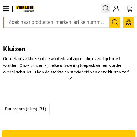
Zoeken
Kluizen
Ontdek onze kluizen die kwaliteitsvol zijn en die overal gebruikt
worden. Onze kluizen zijn elke uitvoering toepasbaar en worden
overal gebruikt. U kan de sterkte en stevigheid van deze kluizen zelf
kiezen. Deze kluizen zijn ideaal om waardevolle spullen op te bergen
en zo elk veiligheidsrisico te schrappen.
+
Meer weergeven
Duurzaam (alles) (31)