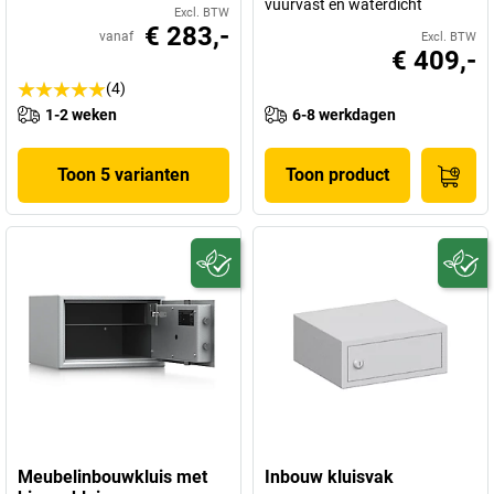
vuurvast en waterdicht
Excl. BTW
€ 283,-
vanaf
Excl. BTW
€ 409,-
(4)
1-2 weken
6-8 werkdagen
Toon 5 varianten
Toon product
Meubelinbouwkluis met
Inbouw kluisvak