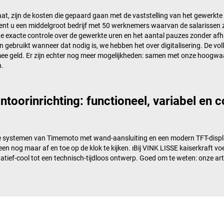
jgaat, zijn de kosten die gepaard gaan met de vaststelling van het gewerkt
: Bent u een middelgroot bedrijf met 50 werknemers waarvan de salarissen 
e exacte controle over de gewerkte uren en het aantal pauzes zonder afha
n gebruikt wanneer dat nodig is, we hebben het over digitalisering. De v
e geld. Er zijn echter nog meer mogelijkheden:​ samen met onze hoogwaa
n.
oorinrichting: functioneel, variabel en c
e systemen van Timemoto met wand-aansluiting en een modern TFT-displa
 nog maar af en toe op de klok te kijken. ıBij
VINK LISSE kaiserkraft
voe
tatief-cool tot een technisch-tijdloos ontwerp. Goed om te weten: onze a