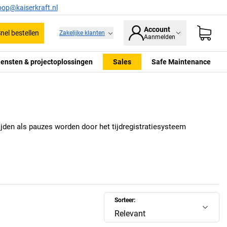
oop@kaiserkraft.nl
Account
nel bestellen
Zakelijke klanten
Aanmelden
iensten & projectoplossingen
Sales
Safe Maintenance
ijden als pauzes worden door het tijdregistratiesysteem
Sorteer:
Relevant