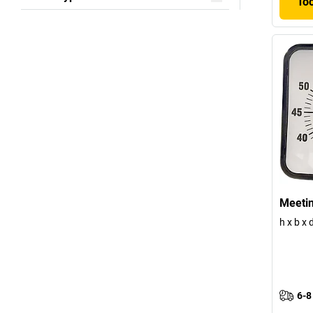
To
Meetin
h x b x
6-8