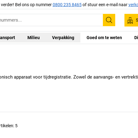
g verder! Bel ons op nummer
0800 235 8465
of stuur een e-mail naar
verk
S
Zoeken
ansport
Milieu
Verpakking
Goed om te weten
D
nisch apparaat voor tijdregistratie. Zowel de aanvangs- en vertrekt
rtikelen:
5