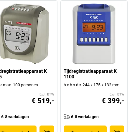
jdregistratieapparaat K
Tijdregistratieapparaat K
5
1100
r max. 100 personen
h x b x d = 244 x 175 x 132 mm
Excl. BTW
Excl. BTW
€ 519,-
€ 399,-
6-8 werkdagen
6-8 werkdagen