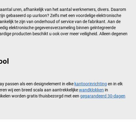
e aantal uren, afhankelijk van het aantal werknemers, divers. Daarom
zijn gebaseerd op uurloon? Zelfs met een voordelige elektronische
nkelijk te zijn van onderhoud of service van de fabrikant. Aan de
olledig elektronische gegevensverzameling binnen geïntegreerde
rdige producten beschikt u ook over meer veiligheid. Alleen degenen
ool
y passen als een designelement in elke
kantoorinrichting
en in elk
ren wij een breed scala aan aantrekkelijke
wandklokken
in
rtikelen worden gratis thuisbezorgd met een
gegarandeerd 30-dagen