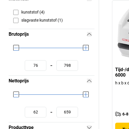
kunststof (4)
slagvaste kunststof (1)
Brutoprijs
-
Tijd-/
6000
Nettoprijs
h x b x
-
6-8
Producttype