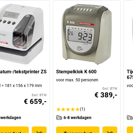
datum-/tekstprinter ZS
Stempelklok K 600
Ti
67
voor max. 50 personen
 d = 181 x 156 x 179 mm
voo
Excl. BTW
€ 389,-
Excl. BTW
€ 659,-
(1)
 werkdagen
6-8 werkdagen