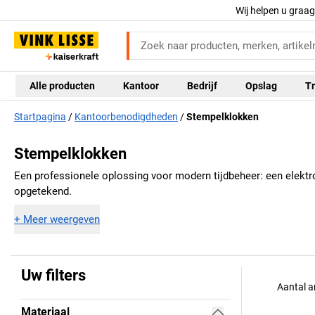
Wij helpen u graa
Alle producten
Kantoor
Bedrijf
Opslag
Tr
Startpagina
Kantoorbenodigdheden
Stempelklokken
Stempelklokken
Een professionele oplossing voor modern tijdbeheer: een elektro
opgetekend.
+
Meer weergeven
Uw filters
Aantal a
Materiaal