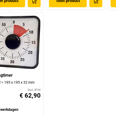
on product
Toon product
gtimer
 d = 195 x 195 x 32 mm
Excl. BTW
€ 62,90
 werkdagen