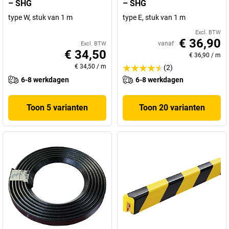
– SHG
– SHG
type W, stuk van 1 m
type E, stuk van 1 m
Excl. BTW
€ 36,90
vanaf
Excl. BTW
€ 34,50
€ 36,90
/
m
€ 34,50
/
m
(2)
6-8 werkdagen
6-8 werkdagen
Toon 5 varianten
Toon 20 varianten