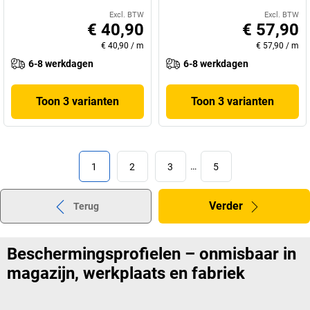
Excl. BTW
Excl. BTW
€ 40,90
€ 57,90
€ 40,90
/
m
€ 57,90
/
m
6-8 werkdagen
6-8 werkdagen
Toon 3 varianten
Toon 3 varianten
1
2
3
…
5
Verder
Terug
Beschermingsprofielen – onmisbaar in
magazijn, werkplaats en fabriek