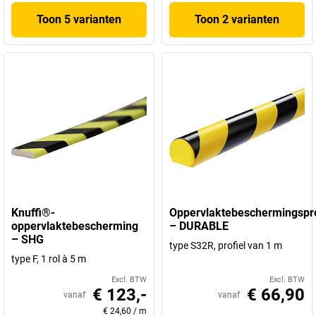
Toon 5 varianten
Toon 2 varianten
Knuffi®-
Oppervlaktebeschermingspro
oppervlaktebescherming
– DURABLE
– SHG
type S32R, profiel van 1 m
type F, 1 rol à 5 m
Excl. BTW
Excl. BTW
€ 123,-
€ 66,90
vanaf
vanaf
€ 24,60
/
m