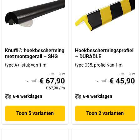
Knuffi® hoekbescherming
Hoekbeschermingsprofiel
met montagerail – SHG
– DURABLE
type A+, stuk van 1 m
type C35, profiel van 1 m
Excl. BTW
Excl. BTW
€ 67,90
€ 45,90
vanaf
vanaf
€ 67,90
/
m
6-8 werkdagen
6-8 werkdagen
Toon 5 varianten
Toon 2 varianten