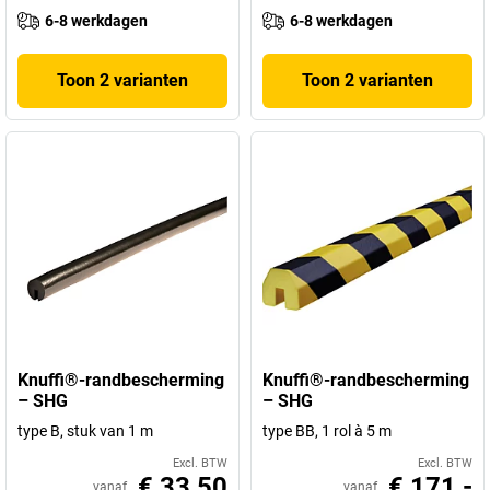
6-8 werkdagen
6-8 werkdagen
Toon 2 varianten
Toon 2 varianten
Knuffi®-randbescherming
Knuffi®-randbescherming
– SHG
– SHG
type B, stuk van 1 m
type BB, 1 rol à 5 m
Excl. BTW
Excl. BTW
€ 33,50
€ 171,-
vanaf
vanaf