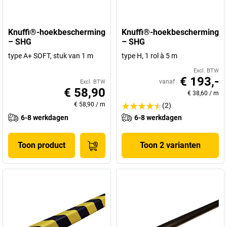
Knuffi®-hoekbescherming
Knuffi®-hoekbescherming
– SHG
– SHG
type A+ SOFT, stuk van 1 m
type H, 1 rol à 5 m
Excl. BTW
€ 193,-
vanaf
Excl. BTW
€ 58,90
€ 38,60
/
m
€ 58,90
/
m
(2)
6-8 werkdagen
6-8 werkdagen
Toon product
Toon 2 varianten