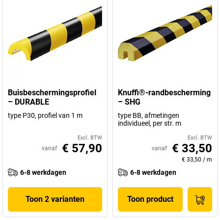
Buisbeschermingsprofiel
Knuffi®-randbescherming
– DURABLE
– SHG
type P30, profiel van 1 m
type BB, afmetingen
individueel, per str. m
Excl. BTW
Excl. BTW
€ 57,90
€ 33,50
vanaf
vanaf
€ 33,50
/
m
6-8 werkdagen
6-8 werkdagen
Toon 2 varianten
Toon product