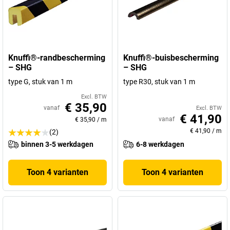
Knuffi®-randbescherming
Knuffi®-buisbescherming
– SHG
– SHG
type G, stuk van 1 m
type R30, stuk van 1 m
Excl. BTW
€ 35,90
vanaf
Excl. BTW
€ 41,90
vanaf
€ 35,90
/
m
€ 41,90
/
m
(2)
binnen 3-5 werkdagen
6-8 werkdagen
Toon 4 varianten
Toon 4 varianten