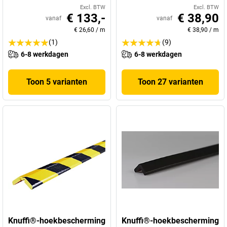
Excl. BTW
Excl. BTW
€ 133,-
€ 38,90
vanaf
vanaf
€ 26,60
/
m
€ 38,90
/
m
(1)
(9)
6-8 werkdagen
6-8 werkdagen
Toon 5 varianten
Toon 27 varianten
Knuffi®-hoekbescherming
Knuffi®-hoekbescherming