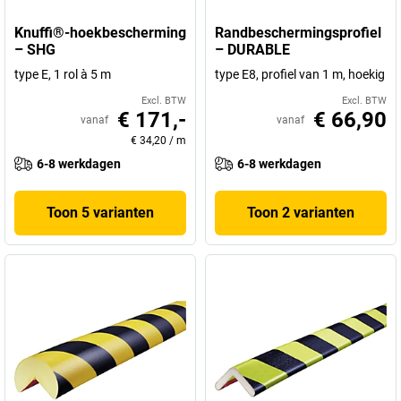
Knuffi®-hoekbescherming
Randbeschermingsprofiel
– SHG
– DURABLE
type E, 1 rol à 5 m
type E8, profiel van 1 m, hoekig
Excl. BTW
Excl. BTW
€ 171,-
€ 66,90
vanaf
vanaf
€ 34,20
/
m
6-8 werkdagen
6-8 werkdagen
Toon 5 varianten
Toon 2 varianten