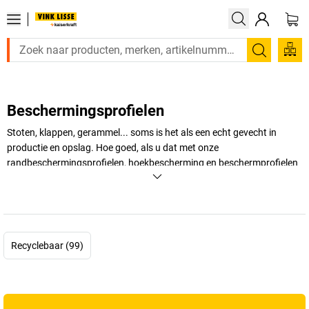
Zoeken
Beschermingsprofielen
Stoten, klappen, gerammel... soms is het als een echt gevecht in
productie en opslag. Hoe goed, als u dat met onze
randbeschermingsprofielen, hoekbescherming en beschermprofielen
uitgebreid heeft voorkomen! Zoek nu uw nieuwe oppervlak, hoek,
rand of buisbescherming.
+
Meer weergeven
Recyclebaar (99)