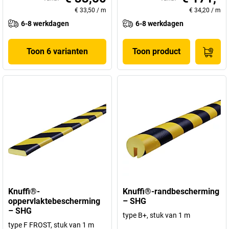
€ 33,50
/
m
€ 34,20
/
m
6-8 werkdagen
6-8 werkdagen
Toon 6 varianten
Toon product
Knuffi®-
Knuffi®-randbescherming
oppervlaktebescherming
– SHG
– SHG
type B+, stuk van 1 m
type F FROST, stuk van 1 m