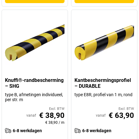
Knuffi®-randbescherming
Kantbeschermingsprofiel
– SHG
– DURABLE
type B, afmetingen individueel,
type E8R, profiel van 1 m, rond
per str. m
Excl. BTW
Excl. BTW
€ 38,90
€ 63,90
vanaf
vanaf
€ 38,90
/
m
6-8 werkdagen
6-8 werkdagen