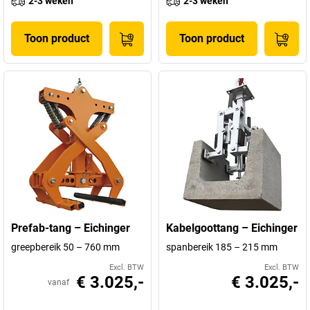
2-3 weken
2-3 weken
Toon product
Toon product
Prefab-tang – Eichinger
Kabelgoottang – Eichinger
greepbereik 50 – 760 mm
spanbereik 185 – 215 mm
Excl. BTW
Excl. BTW
€ 3.025,-
€ 3.025,-
vanaf