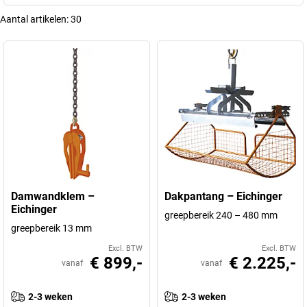
werkzaamheden, met onze boordsteentangen kunt u vertrouwen op
Aantal artikelen:
30
maximale efficiëntie en veiligheid bij uw dagelijkse werkzaamheden.
+
Meer weergeven
Damwandklem –
Dakpantang – Eichinger
Eichinger
greepbereik 240 – 480 mm
greepbereik 13 mm
Excl. BTW
Excl. BTW
€ 899,-
€ 2.225,-
vanaf
vanaf
2-3 weken
2-3 weken