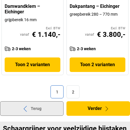
Damwandklem –
Dakpantang – Eichinger
Eichinger
greepbereik 280 – 770 mm
grijpbereik 16 mm
Excl. BTW
Excl. BTW
€ 1.140,-
€ 3.800,-
vanaf
vanaf
2-3 weken
2-3 weken
Toon 2 varianten
Toon 2 varianten
1
2
Verder
Terug
Schaargrijper voor veelzijdige hijstaken