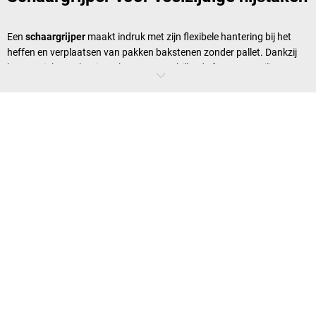
Een
schaargrijper
maakt indruk met zijn flexibele hantering bij het
heffen en verplaatsen van pakken bakstenen zonder pallet. Dankzij
het speciale mechanisme kunnen verschillende formaten veilig en
gelijkmatig worden verplaatst. Een bijzonder praktische eigenschap is
dat de last gelijkmatig wordt verdeeld, waardoor beschadiging van
het materiaal wordt voorkomen. Dit maakt de schaargrijper geschikt
voor nauwkeurige bouwprojecten en voor robuust gebruik in de
wegenbouw.
Boordsteenklem voor nauwkeurig
werken
De
boordsteenklem
is speciaal ontworpen om zware boordstenen
precies op te tillen en exact te positioneren. Dankzij het sterke
ontwerp en de verstelbare grijparmen kunnen verschillende
steenbreedtes met gemak worden gehanteerd. Dit vermindert niet