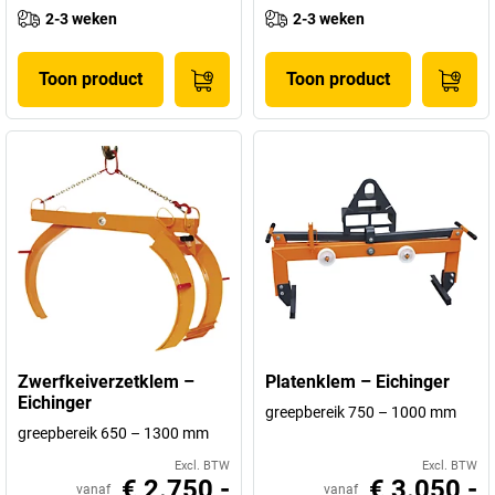
2-3 weken
2-3 weken
Toon product
Toon product
Zwerfkeiverzetklem –
Platenklem – Eichinger
Eichinger
greepbereik 750 – 1000 mm
greepbereik 650 – 1300 mm
Excl. BTW
Excl. BTW
€ 2.750,-
€ 3.050,-
vanaf
vanaf