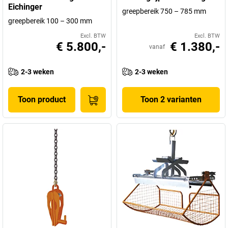
Eichinger
greepbereik 750 – 785 mm
greepbereik 100 – 300 mm
Excl. BTW
Excl. BTW
€ 5.800,-
€ 1.380,-
vanaf
2-3 weken
2-3 weken
Toon product
Toon 2 varianten