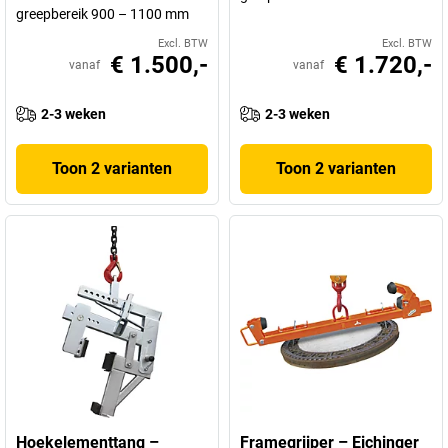
greepbereik 900 – 1100 mm
Excl. BTW
Excl. BTW
€ 1.500,-
€ 1.720,-
vanaf
vanaf
2-3 weken
2-3 weken
Toon 2 varianten
Toon 2 varianten
Hoekelementtang –
Framegrijper – Eichinger