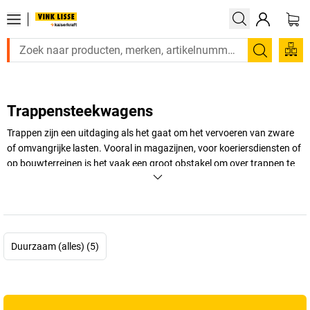
Zoeken
Trappensteekwagens
Trappen zijn een uitdaging als het gaat om het vervoeren van zware
of omvangrijke lasten. Vooral in magazijnen, voor koeriersdiensten of
op bouwterreinen is het vaak een groot obstakel om over trappen te
klauteren. Een
trappensteekwagen
biedt de ideale oplossing om
zware lasten efficiënt en zonder rugbelasting de trap op en af te
verplaatsen. Deze speciale transporthulpmiddelen zijn uitgerust met
sterwielen die het mogelijk maken om trappen eenvoudig op en af te
glijden. Naast de klassieke modellen zijn er ook
elektronische
Duurzaam (alles) (5)
trappensteekwagens
die de benodigde inspanning minimaliseren en
het transportproces automatiseren. Of het nu voor incidenteel of
professioneel gebruik is, een
steekwagen voor trappen
zorgt ervoor
dat zware lasten veilig en moeiteloos kunnen worden vervoerd. Als u