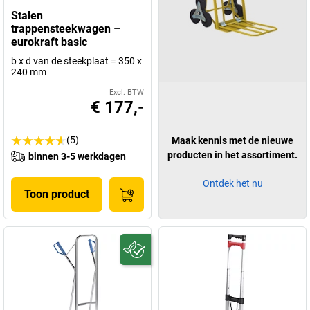
Stalen
trappensteekwagen –
eurokraft basic
b x d van de steekplaat = 350 x
240 mm
Excl. BTW
€ 177,-
(5)
Maak kennis met de nieuwe
producten in het assortiment.
binnen 3-5 werkdagen
Ontdek het nu
Toon product