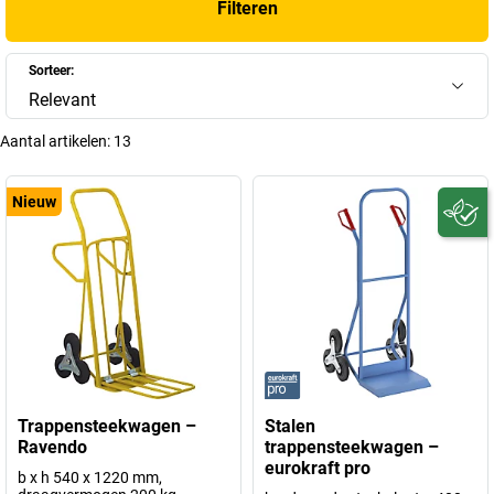
Filteren
een
trappensteekwagen koopt
, profiteer u niet alleen van meer
efficiëntie, maar ook van meer veiligheid tijdens het transport.
Sorteer:
+
Meer weergeven
Relevant
Aantal artikelen:
13
Nieuw
Trappensteekwagen –
Stalen
Ravendo
trappensteekwagen –
eurokraft pro
b x h 540 x 1220 mm,