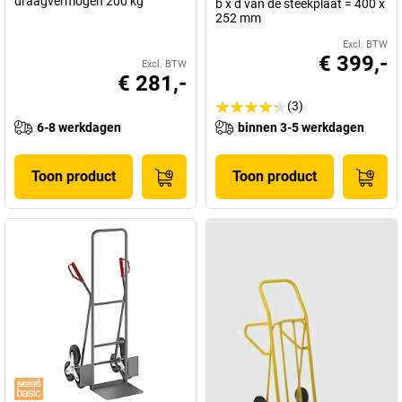
draagvermogen 200 kg
b x d van de steekplaat = 400 x
252 mm
Excl. BTW
€ 399,-
Excl. BTW
€ 281,-
(3)
6-8 werkdagen
binnen 3-5 werkdagen
Toon product
Toon product