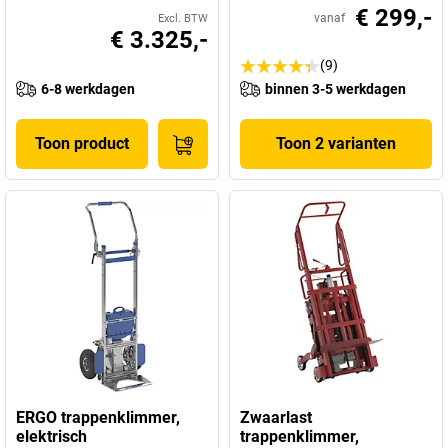
€ 299,-
vanaf
Excl. BTW
€ 3.325,-
(9)
6-8 werkdagen
binnen 3-5 werkdagen
Toon product
Toon 2 varianten
ERGO trappenklimmer,
Zwaarlast
elektrisch
trappenklimmer,