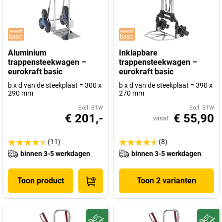
Aluminium
Inklapbare
trappensteekwagen –
trappensteekwagen –
eurokraft basic
eurokraft basic
b x d van de steekplaat = 300 x
b x d van de steekplaat = 390 x
290 mm
270 mm
Excl. BTW
Excl. BTW
€ 201,-
€ 55,90
vanaf
(11)
(8)
binnen 3-5 werkdagen
binnen 3-5 werkdagen
Toon product
Toon 2 varianten