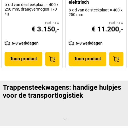
elektrisch
b x d van de steekplaat = 400 x
250 mm, draagvermogen 170
b x d van de steekplaat = 400 x
kg
250 mm
Excl. BTW
Excl. BTW
€ 3.150,-
€ 11.200,-
6-8 werkdagen
6-8 werkdagen
Toon product
Toon product
Trappensteekwagens: handige hulpjes
voor de transportlogistiek
Met een
trappensteekwagen
kunt u veel gemakkelijker over trappen,
drempels en stoepranden rijden dan met een conventionele