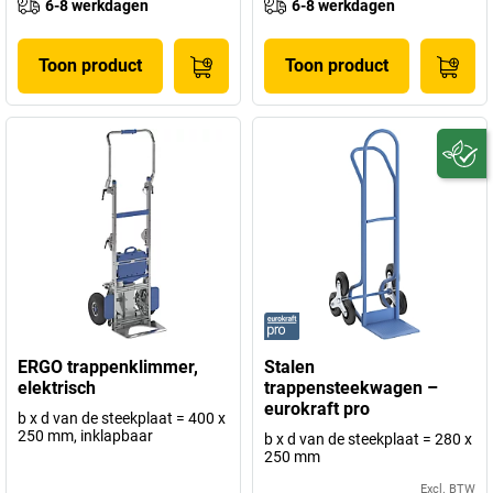
6-8 werkdagen
6-8 werkdagen
Toon product
Toon product
ERGO trappenklimmer,
Stalen
elektrisch
trappensteekwagen –
eurokraft pro
b x d van de steekplaat = 400 x
250 mm, inklapbaar
b x d van de steekplaat = 280 x
250 mm
Excl. BTW