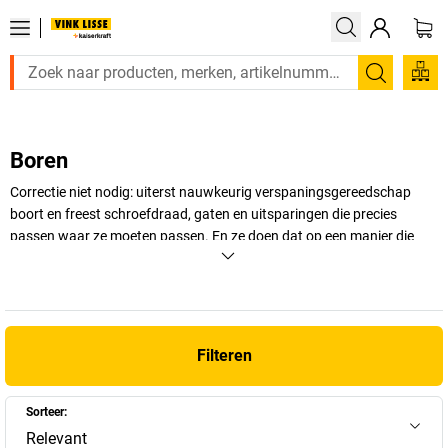
Zoeken
Boren
Correctie niet nodig: uiterst nauwkeurig verspaningsgereedschap
boort en freest schroefdraad, gaten en uitsparingen die precies
passen waar ze moeten passen. En ze doen dat op een manier die
bijzonder vriendelijk is voor het materiaal en met de juiste hoeveelheid
ergonomie.
+
Meer weergeven
Filteren
Sorteer:
Relevant