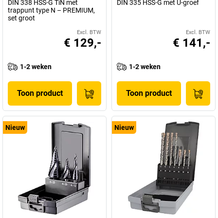
DIN 338 HSS-G TiN met
DIN 335 HSS-G met U-groef
trappunt type N – PREMIUM,
set groot
Excl. BTW
Excl. BTW
€ 129,-
€ 141,-
1-2 weken
1-2 weken
Toon product
Toon product
Nieuw
Nieuw