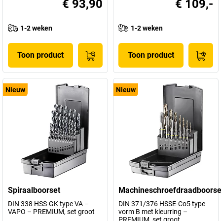
€ 93,90
€ 109,-
1-2 weken
1-2 weken
Toon product
Toon product
Nieuw
Nieuw
Spiraalboorset
Machineschroefdraadboorse
DIN 338 HSS-GK type VA –
DIN 371/376 HSSE-Co5 type
VAPO – PREMIUM, set groot
vorm B met kleurring –
PREMIUM, set groot