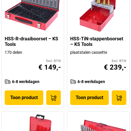
HSS-R-draaiboorset – KS
HSS-TiN-stappenboorset
Tools
– KS Tools
170 delen
plaatstalen cassette
Excl. BTW
Excl. BTW
€ 149,-
€ 239,-
6-8 werkdagen
6-8 werkdagen
Toon product
Toon product