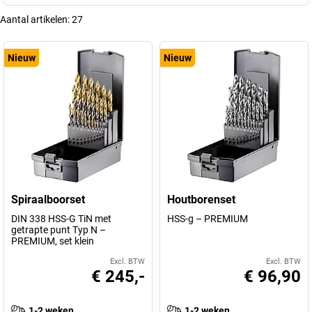
Aantal artikelen:
27
Nieuw
Nieuw
Spiraalboorset
Houtborenset
DIN 338 HSS-G TiN met
HSS-g – PREMIUM
getrapte punt Typ N –
PREMIUM, set klein
Excl. BTW
Excl. BTW
€ 245,-
€ 96,90
1-2 weken
1-2 weken