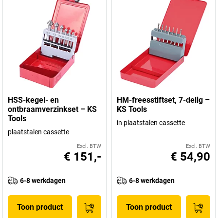
HSS-kegel- en
HM-freesstiftset, 7-delig –
ontbraamverzinkset – KS
KS Tools
Tools
in plaatstalen cassette
plaatstalen cassette
Excl. BTW
Excl. BTW
€ 151,-
€ 54,90
6-8 werkdagen
6-8 werkdagen
Toon product
Toon product