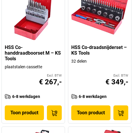
HSS Co-
HSS Co-draadsnijderset –
handdraadboorset M – KS
KS Tools
Tools
32 delen
plaatstalen cassette
Excl. BTW
Excl. BTW
€ 267,-
€ 349,-
6-8 werkdagen
6-8 werkdagen
Toon product
Toon product