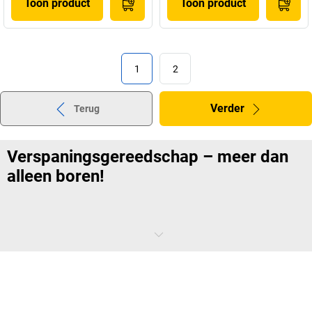
Toon product
Toon product
1
2
Verder
Terug
Verspaningsgereedschap – meer dan
alleen boren!
Er is nauwelijks een andere gereedschapcategorie waar maximale
productprecisie zo belangrijk is. Dat komt omdat er bij draaien, frezen
en boren praktisch geen sprake is van terugdraaien. Als een gat
eenmaal is gemaakt, is het moeilijk te corrigeren. Daarom is ons
assortiment verspaningsgereedschap bijzonder veelzijdig.