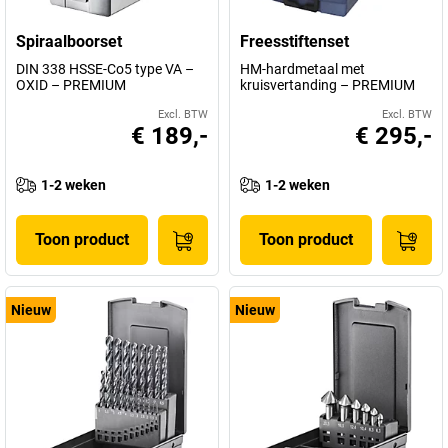
Spiraalboorset
Freesstiftenset
DIN 338 HSSE-Co5 type VA –
HM-hardmetaal met
OXID – PREMIUM
kruisvertanding – PREMIUM
Excl. BTW
Excl. BTW
€ 189,-
€ 295,-
1-2 weken
1-2 weken
Toon product
Toon product
Nieuw
Nieuw