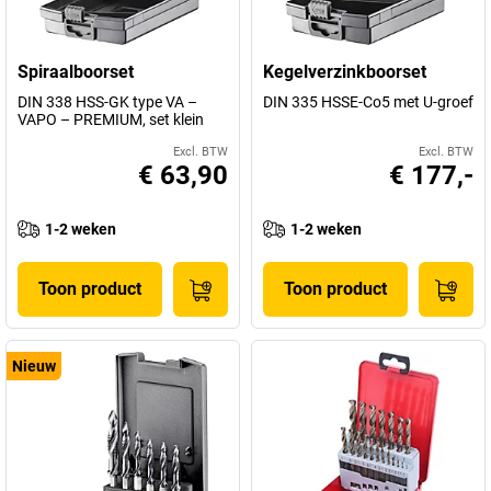
Spiraalboorset
Kegelverzinkboorset
DIN 338 HSS-GK type VA –
DIN 335 HSSE-Co5 met U-groef
VAPO – PREMIUM, set klein
Excl. BTW
Excl. BTW
€ 63,90
€ 177,-
1-2 weken
1-2 weken
Toon product
Toon product
Nieuw