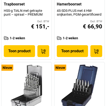
Trapboorset
Hamerboorset
HSS-g TiALN met getrapte
4S-SDS-PLUS met 4 HM-
punt – spiraal – PREMIUM
snijkanten, PGM-gecertificeerd
Excl. BTW
Excl. BTW
€ 151,-
€ 66,90
1-2 weken
1-2 weken
Toon product
Toon product
Nieuw
Nieuw