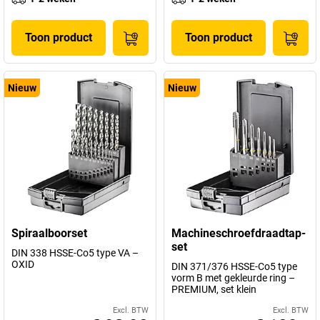
Toon product
Toon product
Nieuw
Nieuw
Spiraalboorset
Machineschroefdraadtap-
set
DIN 338 HSSE-Co5 type VA –
OXID
DIN 371/376 HSSE-Co5 type
vorm B met gekleurde ring –
PREMIUM, set klein
Excl. BTW
Excl. BTW