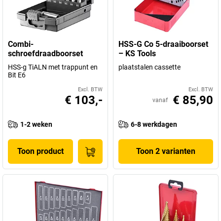
Combi-
HSS-G Co 5-draaiboorset
schroefdraadboorset
– KS Tools
HSS-g TiALN met trappunt en
plaatstalen cassette
Bit E6
Excl. BTW
Excl. BTW
€ 103,-
€ 85,90
vanaf
1-2 weken
6-8 werkdagen
Toon product
Toon 2 varianten