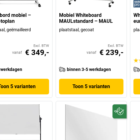
fbord mobiel –
Mobiel Whiteboard
Wh
toplan
MAULstandard – MAUL
eu
aal, geëmailleerd
plaatstaal, gecoat
pla
Excl. BTW
Excl. BTW
€ 349,-
€ 239,-
vanaf
vanaf
 werkdagen
binnen 3-5 werkdagen
Toon 5 varianten
Toon 5 varianten