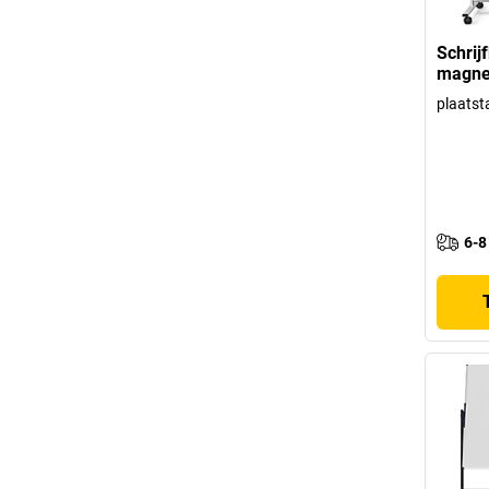
Schrij
magne
plaatst
6-8