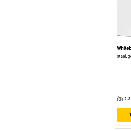
White
staal, g
2-3