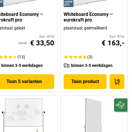
iteboard Economy –
Whiteboard Economy –
rokraft pro
eurokraft pro
atstaal, gelakt
plaatstaal, geëmailleerd
Excl. BTW
Excl. BTW
€ 33,50
€ 163,-
vanaf
(13)
(3)
binnen 3-5 werkdagen
binnen 3-5 werkdagen
Toon 5 varianten
Toon product