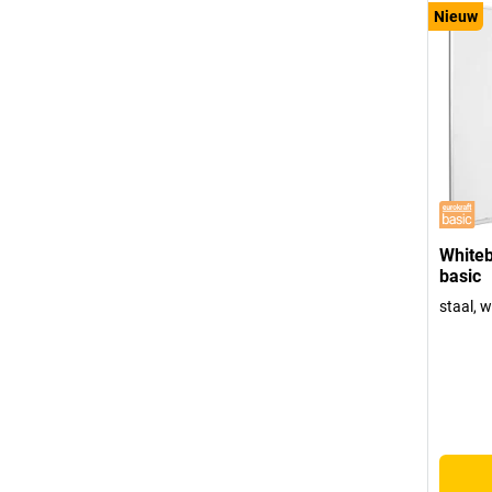
Nieuw
Whiteb
basic
staal, w