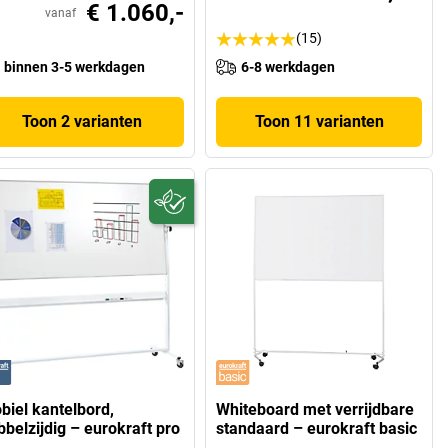
€ 1.060,-
vanaf
(15)
binnen 3-5 werkdagen
6-8 werkdagen
Toon 2 varianten
Toon 11 varianten
biel kantelbord,
Whiteboard met verrijdbare
bbelzijdig – eurokraft pro
standaard – eurokraft basic