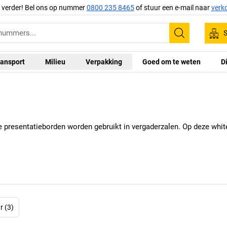
g verder! Bel ons op nummer
0800 235 8465
of stuur een e-mail naar
verk
S
Zoeken
ansport
Milieu
Verpakking
Goed om te weten
D
Deze presentatieborden worden gebruikt in vergaderzalen. Op deze w
r (3)