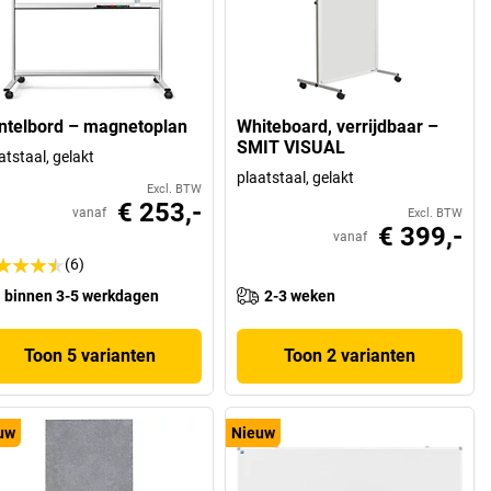
ntelbord – magnetoplan
Whiteboard, verrijdbaar –
SMIT VISUAL
atstaal, gelakt
plaatstaal, gelakt
Excl. BTW
€ 253,-
vanaf
Excl. BTW
€ 399,-
vanaf
(6)
binnen 3-5 werkdagen
2-3 weken
Toon 5 varianten
Toon 2 varianten
uw
Nieuw