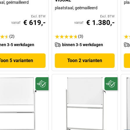
aal, geëmailleerd
pla
plaatstaal, geëmailleerd
Excl. BTW
Excl. BTW
€ 619,-
€ 1.380,-
vanaf
vanaf
(2)
(3)
nen 3-5 werkdagen
binnen 3-5 werkdagen
Toon 5 varianten
Toon 2 varianten