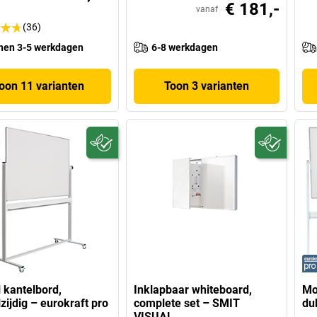
€ 181,-
vanaf
(36)
nen 3-5 werkdagen
6-8 werkdagen
oon 11 varianten
Toon 3 varianten
 kantelbord,
Inklapbaar whiteboard,
Mo
zijdig – eurokraft pro
complete set – SMIT
du
VISUAL