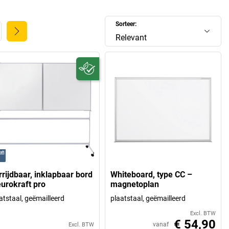
Sorteer:
Relevant
rrijdbaar, inklapbaar bord
Whiteboard, type CC –
eurokraft pro
magnetoplan
atstaal, geëmailleerd
plaatstaal, geëmailleerd
Excl. BTW
€ 54,90
vanaf
Excl. BTW