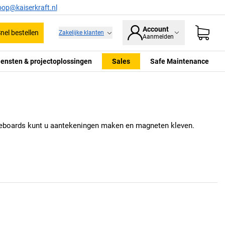
oop@kaiserkraft.nl
Account
nel bestellen
Zakelijke klanten
Aanmelden
iensten & projectoplossingen
Sales
Safe Maintenance
hiteboards kunt u aantekeningen maken en magneten kleven.