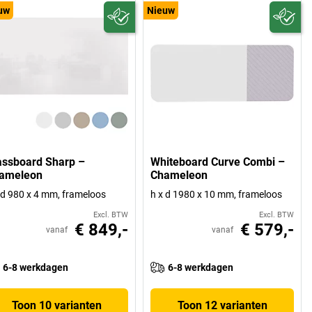
uw
Nieuw
assboard Sharp –
Whiteboard Curve Combi –
ameleon
Chameleon
 d 980 x 4 mm, frameloos
h x d 1980 x 10 mm, frameloos
Excl. BTW
Excl. BTW
€ 849,-
€ 579,-
vanaf
vanaf
6-8 werkdagen
6-8 werkdagen
Toon 10 varianten
Toon 12 varianten