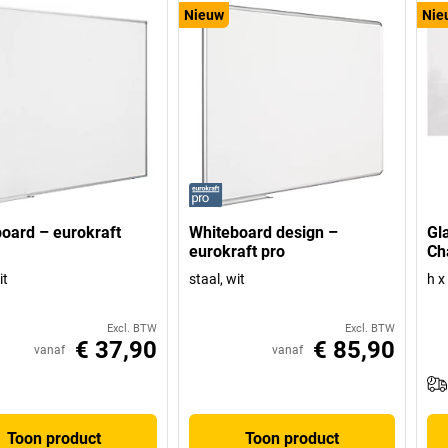
Nieuw
Nie
oard – eurokraft
Whiteboard design –
Gl
eurokraft pro
Ch
it
staal, wit
h x
Excl. BTW
Excl. BTW
€ 37,90
€ 85,90
vanaf
vanaf
Toon product
Toon product