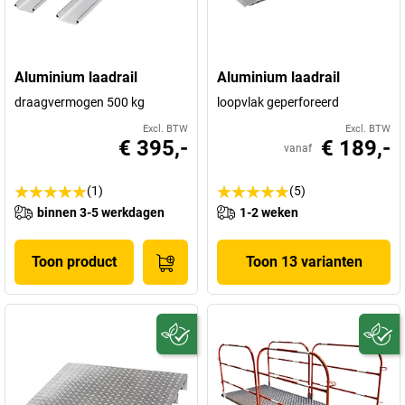
Aluminium laadrail
Aluminium laadrail
draagvermogen 500 kg
loopvlak geperforeerd
Excl. BTW
Excl. BTW
€ 395,-
€ 189,-
vanaf
(1)
(5)
binnen 3-5 werkdagen
1-2 weken
Toon product
Toon 13 varianten