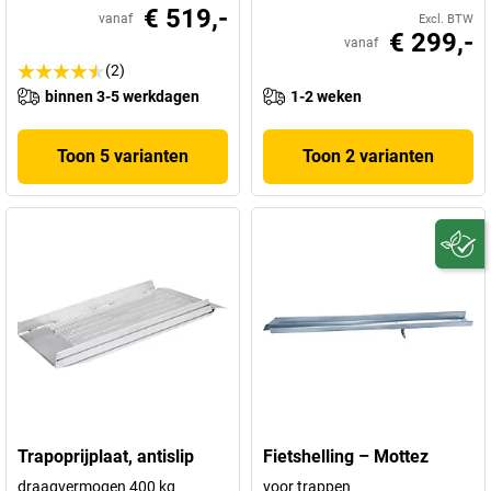
€ 519,-
vanaf
Excl. BTW
€ 299,-
vanaf
(2)
binnen 3-5 werkdagen
1-2 weken
Toon 5 varianten
Toon 2 varianten
Trapoprijplaat, antislip
Fietshelling – Mottez
draagvermogen 400 kg
voor trappen