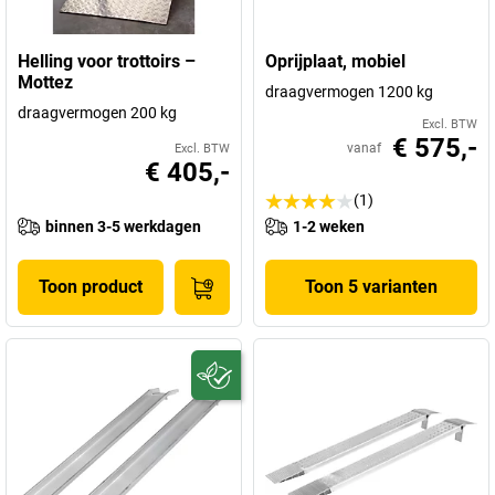
Helling voor trottoirs –
Oprijplaat, mobiel
Mottez
draagvermogen 1200 kg
draagvermogen 200 kg
Excl. BTW
€ 575,-
vanaf
Excl. BTW
€ 405,-
(1)
binnen 3-5 werkdagen
1-2 weken
Toon product
Toon 5 varianten