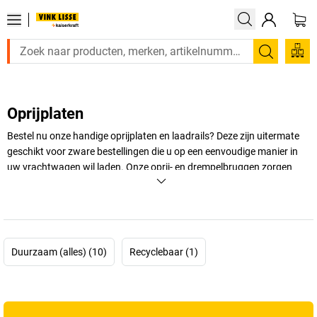
Zoeken
Oprijplaten
Bestel nu onze handige oprijplaten en laadrails? Deze zijn uitermate
geschikt voor zware bestellingen die u op een eenvoudige manier in
uw vrachtwagen wil laden. Onze oprij- en drempelbruggen zorgen
ervoor dat u zonder problemen, uw gereedschap kunt vervoeren over
verhogingen of openingen!
+
Meer weergeven
Duurzaam (alles) (10)
Recyclebaar (1)