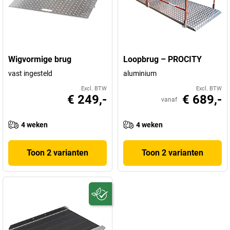
Wigvormige brug
Loopbrug – PROCITY
vast ingesteld
aluminium
Excl. BTW
Excl. BTW
€ 249,-
€ 689,-
vanaf
4 weken
4 weken
Toon 2 varianten
Toon 2 varianten