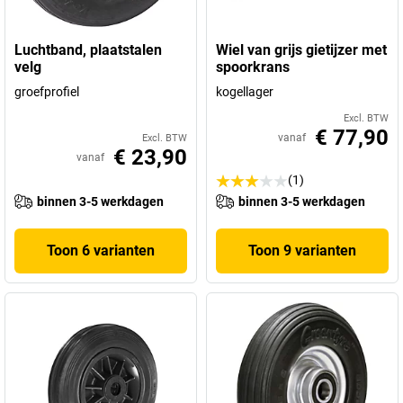
Luchtband, plaatstalen
Wiel van grijs gietijzer met
velg
spoorkrans
groefprofiel
kogellager
Excl. BTW
€ 77,90
vanaf
Excl. BTW
€ 23,90
vanaf
(1)
binnen 3-5 werkdagen
binnen 3-5 werkdagen
Toon 6 varianten
Toon 9 varianten