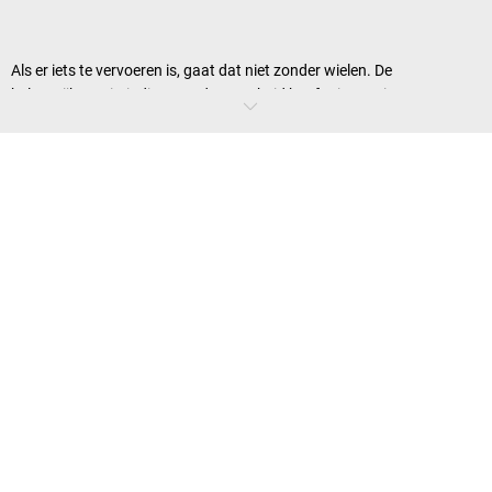
Als er iets te vervoeren is, gaat dat niet zonder wielen. De
belangrijkste uitvinding van de mensheid hoeft niet opnieuw
uitgevonden te worden. Ons assortiment laat echter zien dat u met
oog voor de juiste zwaarlastwielen aan uw bedrijfsprocessen nog
meer vaart kunt geven. De bedrijfsprocessen die zware transporten
bevatten worden met zwaarlast transport wielen verlicht.
Zwaarlastwielen of rollen: wat is het
verschil?
Het verschil tussen
wielen en rollen
heeft te maken met het ontwerp:
rollen bestaan uit een samenstelling van wiel en behuizing met een
specifieke bevestiging. Zwaarlastwielen worden direct op een as
gemonteerd.