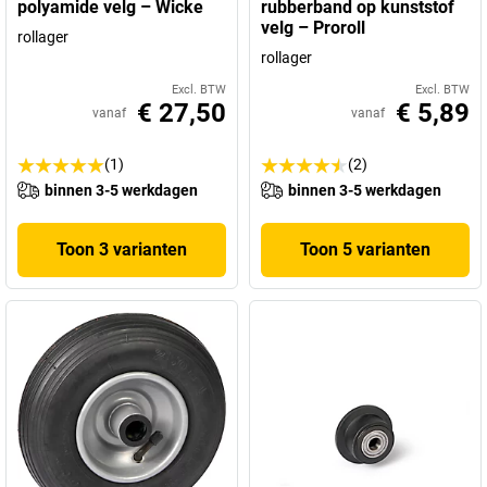
polyamide velg – Wicke
rubberband op kunststof
velg – Proroll
rollager
rollager
Excl. BTW
Excl. BTW
€ 27,50
€ 5,89
vanaf
vanaf
(1)
(2)
binnen 3-5 werkdagen
binnen 3-5 werkdagen
Toon 3 varianten
Toon 5 varianten