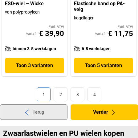
ESD-wiel – Wicke
Elastische band op PA-
velg
van polypropyleen
kogellager
Excl. BTW
Excl. BTW
€ 39,90
€ 11,75
vanaf
vanaf
binnen 3-5 werkdagen
6-8 werkdagen
Toon 3 varianten
Toon 5 varianten
1
2
3
4
Verder
Terug
Zwaarlastwielen en PU wielen kopen