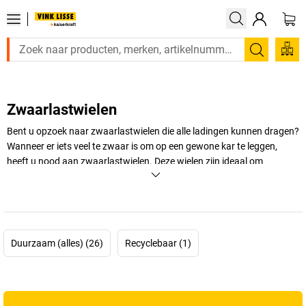
Zoeken
Zwaarlastwielen
Bent u opzoek naar zwaarlastwielen die alle ladingen kunnen dragen?
Wanneer er iets veel te zwaar is om op een gewone kar te leggen,
heeft u nood aan zwaarlastwielen. Deze wielen zijn ideaal om
zwaardere transporten te doen. Wij hebben deze in alle formaten en
sterkten, zelfs zwaarlastwielen met een rubberband.
+
Meer weergeven
Duurzaam (alles) (26)
Recyclebaar (1)