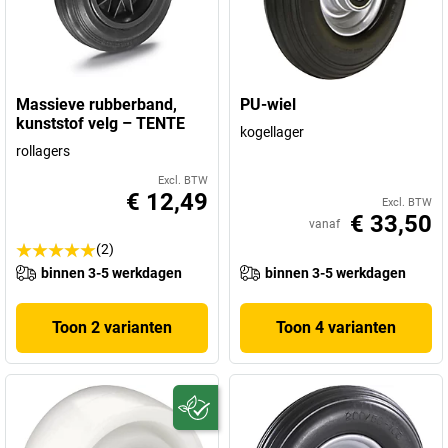
Massieve rubberband,
PU-wiel
kunststof velg – TENTE
kogellager
rollagers
Excl. BTW
€ 12,49
Excl. BTW
€ 33,50
vanaf
(2)
binnen 3-5 werkdagen
binnen 3-5 werkdagen
Toon 2 varianten
Toon 4 varianten