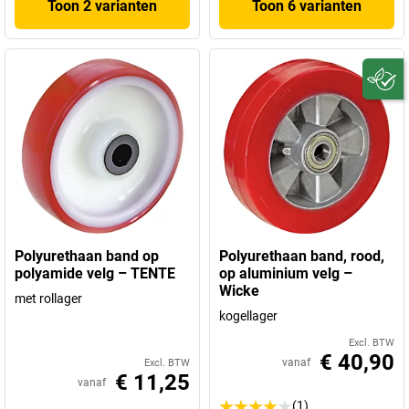
Toon 2 varianten
Toon 6 varianten
Polyurethaan band op
Polyurethaan band, rood,
polyamide velg – TENTE
op aluminium velg –
Wicke
met rollager
kogellager
Excl. BTW
€ 40,90
vanaf
Excl. BTW
€ 11,25
vanaf
(1)