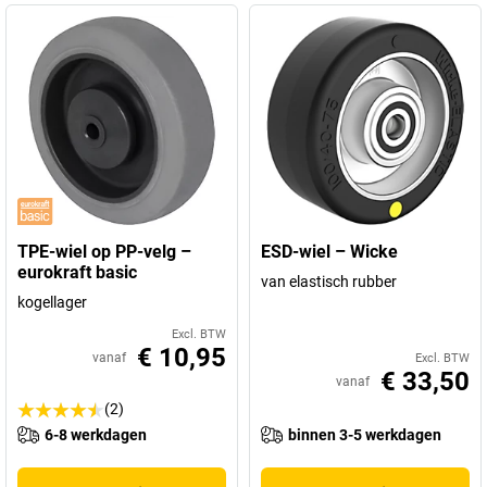
TPE-wiel op PP-velg –
ESD-wiel – Wicke
eurokraft basic
van elastisch rubber
kogellager
Excl. BTW
€ 10,95
vanaf
Excl. BTW
€ 33,50
vanaf
(2)
6-8 werkdagen
binnen 3-5 werkdagen