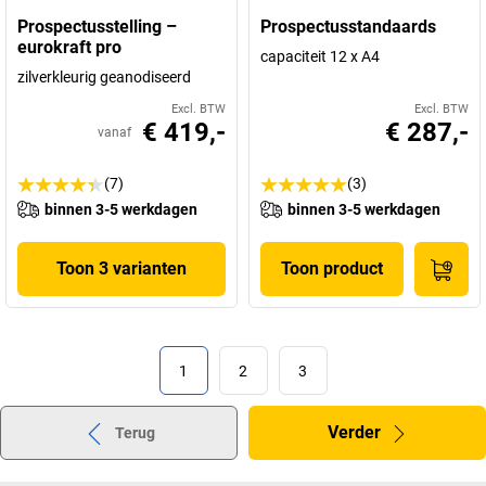
Prospectusstelling –
Prospectusstandaards
eurokraft pro
capaciteit 12 x A4
zilverkleurig geanodiseerd
Excl. BTW
Excl. BTW
€ 419,-
€ 287,-
vanaf
(7)
(3)
binnen 3-5 werkdagen
binnen 3-5 werkdagen
Toon 3 varianten
Toon product
1
2
3
Verder
Terug