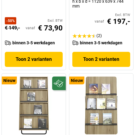
h x b x d = 1120 x 639 x 744
mm
Excl. BTW
€ 197,-
-
50
%
Excl. BTW
vanaf
€ 73,90
€ 149,-
vanaf
(2)
binnen 3-5 werkdagen
binnen 3-5 werkdagen
Toon 2 varianten
Toon 2 varianten
Nieuw
Nieuw