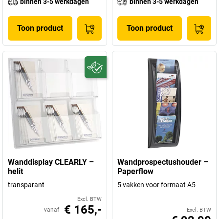
binnen 3-5 werkdagen
binnen 3-5 werkdagen
Toon product
Toon product
Wanddisplay CLEARLY –
Wandprospectushouder –
helit
Paperflow
transparant
5 vakken voor formaat A5
Excl. BTW
€ 165,-
vanaf
Excl. BTW