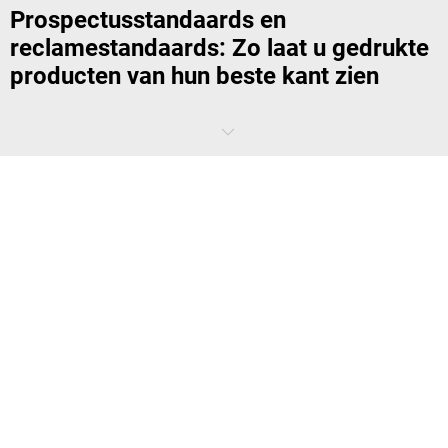
Prospectusstandaards en
reclamestandaards: Zo laat u gedrukte
producten van hun beste kant zien
Brochurestandaards of folderhouders, alles vindt u op onze website.
Deze folderrekken zijn op een uitstekende manier geproduceerd. Deze
posterhouders zorgen ervoor dat uw bedrijf de juiste publiciteit krijgt.
Kies zelf hoeveel folderrekken u nodig heeft, zodra u dat weet kunt u
zonder problemen deze brochurestandaards kopen.
Welke prospectus- en reclamestandaard
gebruik ik waar?
Wij hebben een groot aantal verschillende modellen voor u die u
perfect kunt afstemmen op het reclamedoel en uw bedrijf.