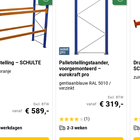
stelling – SCHULTE
Palletstellingstaander,
Dr
voorgemonteerd –
SC
ranje
eurokraft pro
zui
gentiaanblauw RAL 5010 /
verzinkt
Excl. BTW
€ 319,-
vanaf
Excl. BTW
€ 589,-
vanaf
(1)
 werkdagen
2-3 weken