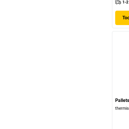
1-2
To
Pallet
thermis