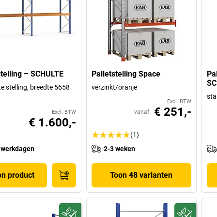
stelling – SCHULTE
Palletstelling Space
Pa
SC
e stelling, breedte 5658
verzinkt/oranje
sta
Excl. BTW
€ 251,-
vanaf
Excl. BTW
€ 1.600,-
(1)
 werkdagen
2-3 weken
on product
Toon 48 varianten