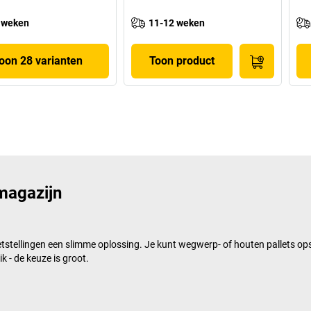
 weken
11-12 weken
oon 28 varianten
Toon product
 magazijn
lletstellingen een slimme oplossing. Je kunt wegwerp- of houten pallets o
ik - de keuze is groot.