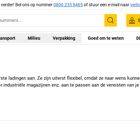
g verder! Bel ons op nummer
0800 235 8465
of stuur een e-mail naar
verk
S
Zoeken
ansport
Milieu
Verpakking
Goed om te weten
D
rste ladingen aan. Ze zijn uiterst flexibel, omdat ze naar wens kunn
oor industriële magazijnen enz. aan te passen aan de vereisten van je