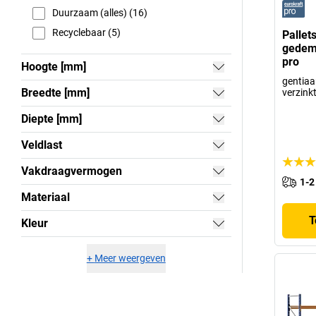
Duurzaam (alles) (16)
Recyclebaar (5)
Pallet
gedemo
pro
Hoogte [mm]
gentiaa
Breedte [mm]
verzink
Diepte [mm]
Veldlast
Vakdraagvermogen
1-2
Materiaal
T
Kleur
+
Meer weergeven