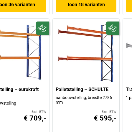
oon 36 varianten
Toon 18 varianten
telling – eurokraft
Palletstelling – SCHULTE
Tr
aanbouwstelling, breedte 2786
1 p
mm
stelling
Excl. BTW
Excl. BTW
€ 709,-
€ 595,-