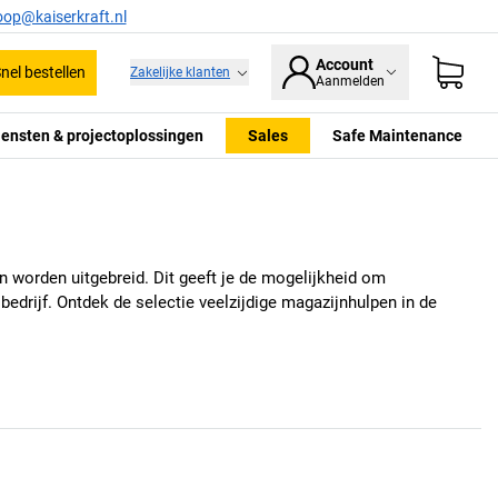
oop@kaiserkraft.nl
Account
nel bestellen
Zakelijke klanten
Aanmelden
iensten & projectoplossingen
Sales
Safe Maintenance
en worden uitgebreid. Dit geeft je de mogelijkheid om
 bedrijf. Ontdek de selectie veelzijdige magazijnhulpen in de