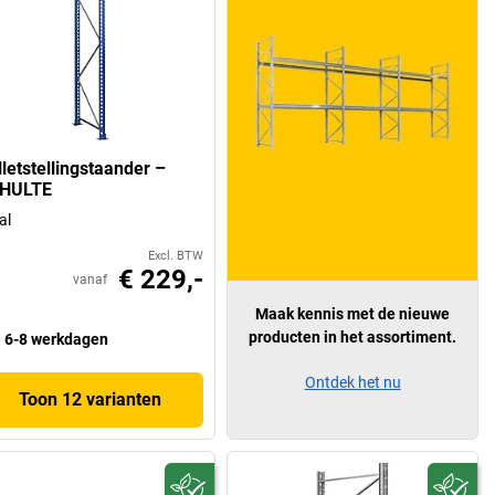
lletstellingstaander –
HULTE
al
Excl. BTW
€ 229,-
vanaf
Maak kennis met de nieuwe
producten in het assortiment.
6-8 werkdagen
Ontdek het nu
Toon 12 varianten