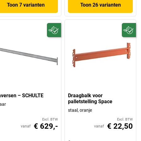
Toon 7 varianten
Toon 26 varianten
aversen – SCHULTE
Draagbalk voor
palletstelling Space
aar
staal, oranje
Excl. BTW
Excl. BTW
€ 629,-
€ 22,50
vanaf
vanaf