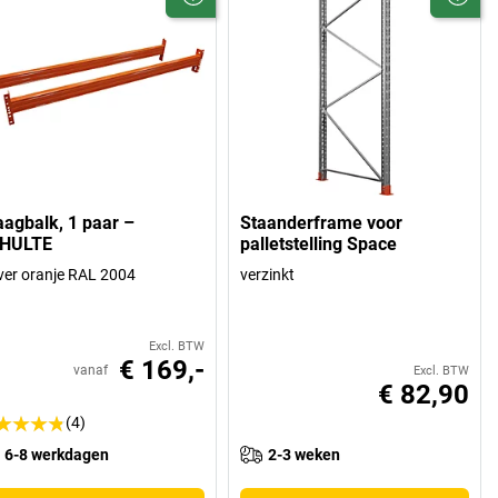
aagbalk, 1 paar –
Staanderframe voor
HULTE
palletstelling Space
ver oranje RAL 2004
verzinkt
Excl. BTW
€ 169,-
vanaf
Excl. BTW
€ 82,90
(4)
6-8 werkdagen
2-3 weken