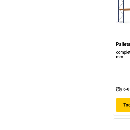
Pallet
complet
mm
6-8
To