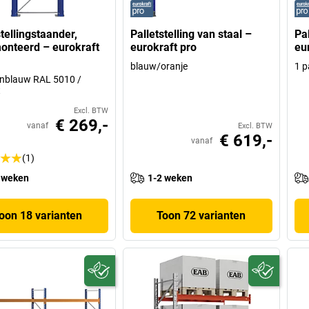
stellingstaander,
Palletstelling van staal –
Pa
nteerd – eurokraft
eurokraft pro
eu
blauw/oranje
1 p
nblauw RAL 5010 /
t
Excl. BTW
€ 269,-
vanaf
Excl. BTW
€ 619,-
vanaf
(1)
 weken
1-2 weken
oon 18 varianten
Toon 72 varianten