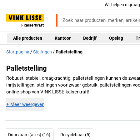
Wij helpen u graa
Alle producten
Kantoor
Bedrijf
Opslag
Tr
Startpagina
Stellingen
Palletstelling
Palletstelling
Robuust, stabiel, draagkrachtig: palletstellingen kunnen de zwaa
inrijstellingen, stellingen voor zwaar gebruik, palletstellingen v
online shop van
VINK LISSE kaiserkraft
!
+
Meer weergeven
Duurzaam (alles) (16)
Recyclebaar (5)