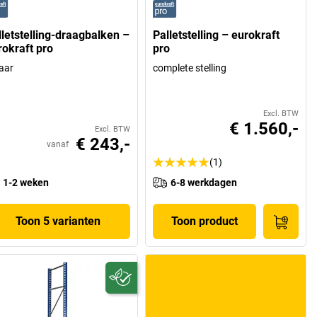
lletstelling-draagbalken –
Palletstelling – eurokraft
rokraft pro
pro
aar
complete stelling
Excl. BTW
€ 1.560,-
Excl. BTW
€ 243,-
vanaf
(1)
1-2 weken
6-8 werkdagen
Toon 5 varianten
Toon product