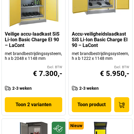
Veilige accu-laadkast SiS
Accu-veiligheidslaadkast
Li-Ion Basic Charge EI 90
SiS Li-Ion Basic Charge EI
– LaCont
90 – LaCont
met brandbestrijdingssysteem,
met brandbestrijdingssysteem,
h x b 2048 x 1148 mm
h x b 1222 x 1148 mm
Excl. BTW
Excl. BTW
€ 7.300,-
€ 5.950,-
2-3 weken
2-3 weken
Toon 2 varianten
Toon product
Nieuw