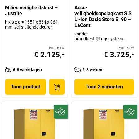
Milieu veiligheidskast –
Accu-
Justrite
veiligheidsopslagkast SiS
Li-Ion Basic Store EI 90 –
h x b x d = 1651 x 864 x 864
LaCont
mm, zelfsluitende deuren
zonder
brandbestrijdingssysteem
Excl. BTW
Excl. BTW
€ 2.125,-
€ 3.725,-
6-8 werkdagen
2-3 weken
Toon product
Toon 2 varianten