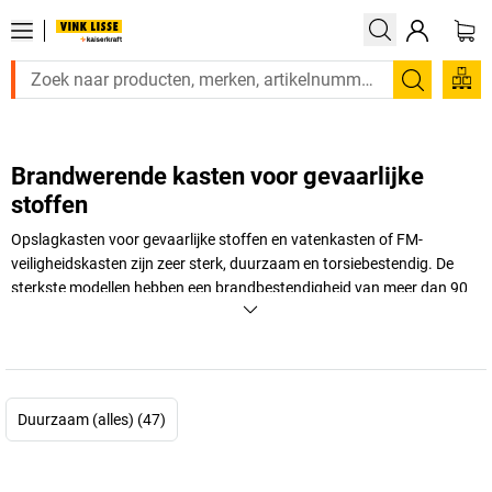
Zoeken
Brandwerende kasten voor gevaarlijke
stoffen
Opslagkasten voor gevaarlijke stoffen en vatenkasten of FM-
veiligheidskasten zijn zeer sterk, duurzaam en torsiebestendig. De
sterkste modellen hebben een brandbestendigheid van meer dan 90
minuten. Deze kasten kunnen dus levens en eigendommen redden in
een noodgeval, maar ze geven vooral een goed gevoel van veiligheid
bij de dagelijkse werkzaamheden. Wetgevers leggen echter ook
strenge regels op – daarover leest u meer in ons artikel hier.
Duurzaam (alles) (47)
+
Meer weergeven