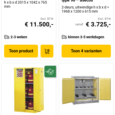
type 90 – asecos
h x b x d 2015 x 1042 x 765
mm
2-deurs, uitwendige h x b x d =
1968 x 1200 x 615 mm
Excl. BTW
Excl. BTW
€ 11.500,-
€ 3.725,-
vanaf
2-3 weken
binnen 3-5 werkdagen
Toon product
Toon 4 varianten