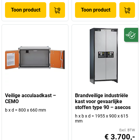
Toon product
Toon product
Veilige acculaadkast –
Brandveilige industriële
CEMO
kast voor gevaarlijke
stoffen type 90 – asecos
b x d = 800 x 660 mm
h x b x d = 1955 x 900 x 615
mm
Excl. BTW
€ 3.700,-