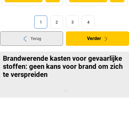
1
2
3
4
Verder
Terug
Brandwerende kasten voor gevaarlijke
stoffen: geen kans voor brand om zich
te verspreiden
Zelfs de beste brandwerende kasten voor gevaarlijke stoffen kunnen
een noodsituatie niet voorkomen, maar ze kunnen er wel voor zorgen
dat een kleine brand geen catastrofe wordt. Met talrijke geteste
veiligheidsdetails beroven ze een brand op betrouwbare wijze van
lucht. Geen wonder dus dat ze bij de meeste bedrijven tot de