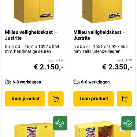
Milieu veiligheidskast –
Milieu veiligheidskast –
Justrite
Justrite
h x b x d = 1651 x 1092 x 864
h x b x d = 1651 x 1092 x 864
mm, handmatige deuren
mm, zelfsluitende deuren
Excl. BTW
Excl. BTW
€ 2.150,-
€ 2.350,-
6-8 werkdagen
6-8 werkdagen
Toon product
Toon product