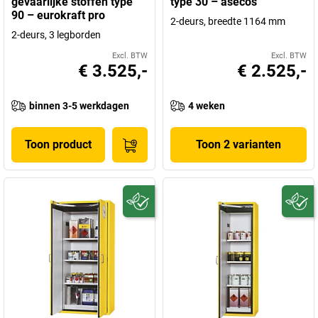
gevaarlijke stoffen type
type 30 – asecos
90 – eurokraft pro
2-deurs, breedte 1164 mm
2-deurs, 3 legborden
Excl. BTW
Excl. BTW
€ 3.525,-
€ 2.525,-
binnen 3-5 werkdagen
4 weken
Toon product
Toon 2 varianten