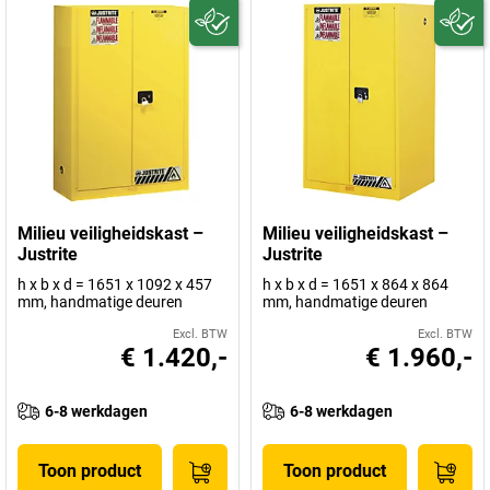
Milieu veiligheidskast –
Milieu veiligheidskast –
Justrite
Justrite
h x b x d = 1651 x 1092 x 457
h x b x d = 1651 x 864 x 864
mm, handmatige deuren
mm, handmatige deuren
Excl. BTW
Excl. BTW
€ 1.420,-
€ 1.960,-
6-8 werkdagen
6-8 werkdagen
Toon product
Toon product