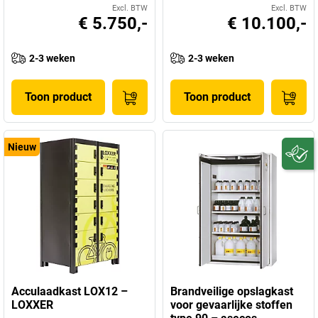
Excl. BTW
Excl. BTW
€ 5.750,-
€ 10.100,-
2-3 weken
2-3 weken
Toon product
Toon product
Nieuw
Acculaadkast LOX12 –
Brandveilige opslagkast
LOXXER
voor gevaarlijke stoffen