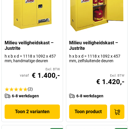
Milieu veiligheidskast –
Milieu veiligheidskast –
Justrite
Justrite
h x b x d = 1118 x 1092 x 457
h x b x d = 1118 x 1092 x 457
mm, handmatige deuren
mm, zelfsluitende deuren
Excl. BTW
€ 1.400,-
vanaf
Excl. BTW
€ 1.420,-
(2)
6-8 werkdagen
6-8 werkdagen
Toon 2 varianten
Toon product