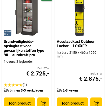
Brandveiligheids-
Acculaadkast Outdoor
opslagkast voor
Locker – LOXXER
gevaarlijke stoffen type
h x b x d 2150 x 460 x 1050
90 – eurokraft pro
mm
1-deurs, 3 legborden
Excl. BTW
€ 2.725,-
Excl. BTW
€ 2.875,-
(1)
binnen 3-5 werkdagen
2-3 weken
Toon product
Toon product