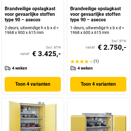
Brandveilige opslagkast
Brandveilige opslagkast
voor gevaarlijke stoffen
voor gevaarlijke stoffen
type 90 – asecos
type 90 – asecos
2-deurs, uitwendige h x b x d =
1-deurs, uitwendige h x b x d =
1968 x 900 x 615 mm
1968 x 600 x 615 mm
Excl. BTW
€ 2.750,-
vanaf
Excl. BTW
€ 3.425,-
vanaf
(1)
4 weken
4 weken
Toon 4 varianten
Toon 4 varianten