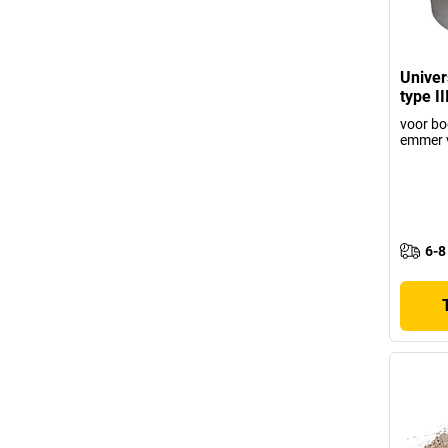
Univer
type II
voor bo
emmer 
6-8