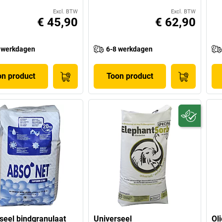
Excl. BTW
Excl. BTW
€ 45,90
€ 62,90
 werkdagen
6-8 werkdagen
on product
Toon product
seel bindgranulaat
Universeel
Ol