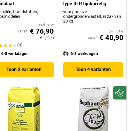
anulaat
type III R fijnkorrelig
r oliën, brandstoffen,
voor poreuze
osmiddelen
ondergronden/asfalt, in zak van
20 kg
Excl. BTW
€ 76,90
vanaf
Excl. BTW
€ 40,90
vanaf
€ 1,03
/
l
(4)
6-8 werkdagen
6-8 werkdagen
Toon 2 varianten
Toon 4 varianten