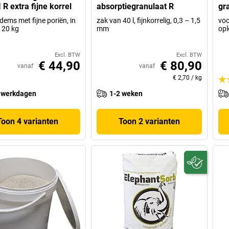
I R extra fijne korrel
absorptiegranulaat R
gr
dems met fijne poriën, in
zak van 40 l, fijnkorrelig, 0,3 – 1,5
voo
 20 kg
mm
opl
Excl. BTW
Excl. BTW
€ 44,90
€ 80,90
vanaf
vanaf
€ 2,70
/
kg
 werkdagen
1-2 weken
Toon 4 varianten
Toon 2 varianten