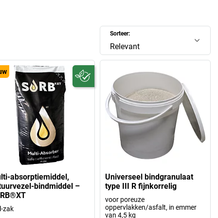
Sorteer:
Relevant
uw
lti-absorptiemiddel,
Universeel bindgranulaat
tuurvezel-bindmiddel –
type III R fijnkorrelig
RB®XT
voor poreuze
oppervlakken/asfalt, in emmer
l-zak
van 4,5 kg