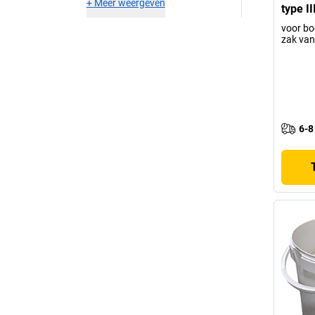
+
Meer weergeven
type II
voor bo
zak van
6-8