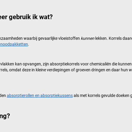
er gebruik ik wat?
erkzaamheden waarbij gevaarlijke vloeistoffen
kunnen
lekken. Korrels daa
-noodpakketten
.
lakken kan opvangen, zijn absorptiekorrels voor chemicaliën die kunne
rrels, omdat deze in kleine verdiepingen of groeven dringen en daar hun 
rden
absorptierollen en absorptiekussens
als met korrels gevulde doeken g
ing?