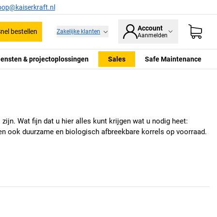
oop@kaiserkraft.nl
Account
nel bestellen
Zakelijke klanten
Aanmelden
iensten & projectoplossingen
Sales
Safe Maintenance
n. Wat fijn dat u hier alles kunt krijgen wat u nodig heet:
ben ook duurzame en biologisch afbreekbare korrels op voorraad.