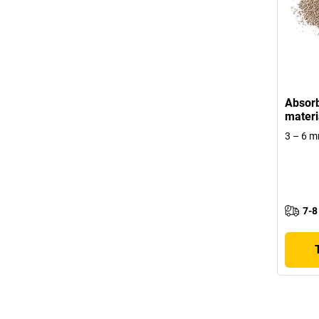
Absorb
materi
3 – 6 m
7-8