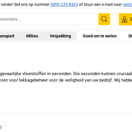
g verder! Bel ons op nummer
0800 235 8465
of stuur een e-mail naar
verk
S
Zoeken
ansport
Milieu
Verpakking
Goed om te weten
D
vaarlijke vloeistoffen in seconden. Die seconden kunnen cruciaal zij
oren voor lekkagebeheer voor de veiligheid van uw bedrijf. Wij heb
)