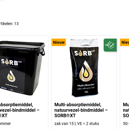
rtikelen:
13
Nieuw
Nie
absorptiemiddel,
Multi-absorptiemiddel,
Mu
vezel-bindmiddel –
natuurvezel-bindmiddel –
na
®XT
SORB®XT
SO
remmer
zak van 15 l, VE = 2 stuks
50-