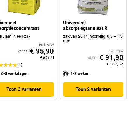
iverseel
Universeel
sorptieconcentraat
absorptiegranulaat R
nulaat in een zak
zak van 20 l, fijnkorrelig, 0,3 – 1,5
mm
Excl. BTW
€ 95,90
vanaf
Excl. BTW
€ 91,90
vanaf
€ 0,96
/
l
€ 3,06
/
kg
(1)
6-8 werkdagen
1-2 weken
Toon 3 varianten
Toon 2 varianten