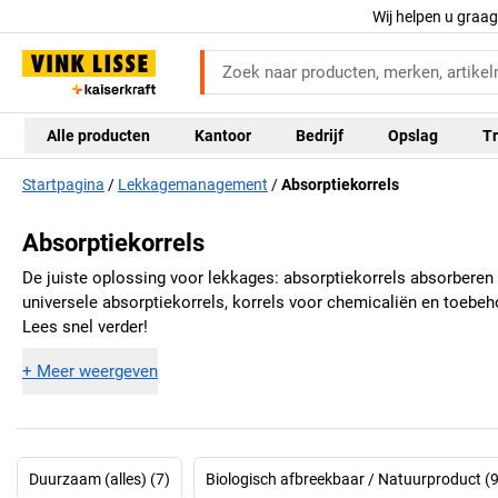
Wij helpen u graa
Alle producten
Kantoor
Bedrijf
Opslag
Tr
Startpagina
Lekkagemanagement
Absorptiekorrels
Absorptiekorrels
De juiste oplossing voor lekkages: absorptiekorrels absorberen ge
universele absorptiekorrels, korrels voor chemicaliën en toebeh
Lees snel verder!
+
Meer weergeven
Duurzaam (alles) (7)
Biologisch afbreekbaar / Natuurproduct (9