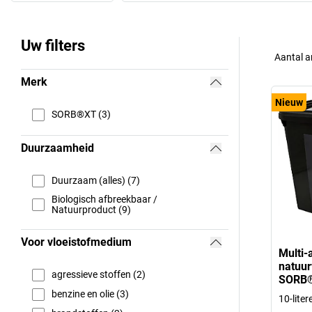
Uw filters
Aantal a
Merk
Nieuw
SORB®XT (3)
Duurzaamheid
Duurzaam (alles) (7)
Biologisch afbreekbaar /
Natuurproduct (9)
Voor vloeistofmedium
Multi-
natuur
agressieve stoffen (2)
SORB
benzine en olie (3)
10-lite