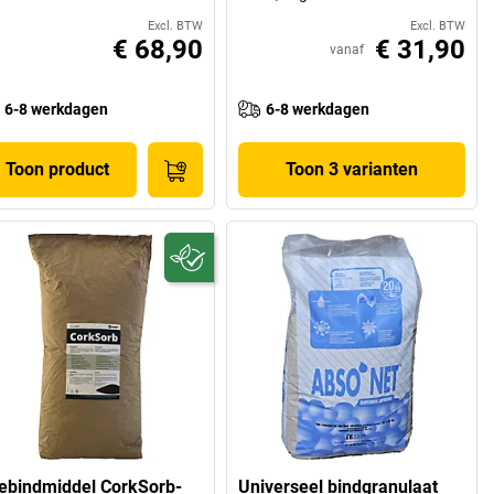
Excl. BTW
Excl. BTW
€ 68,90
€ 31,90
vanaf
6-8 werkdagen
6-8 werkdagen
Toon product
Toon 3 varianten
iebindmiddel CorkSorb-
Universeel bindgranulaat