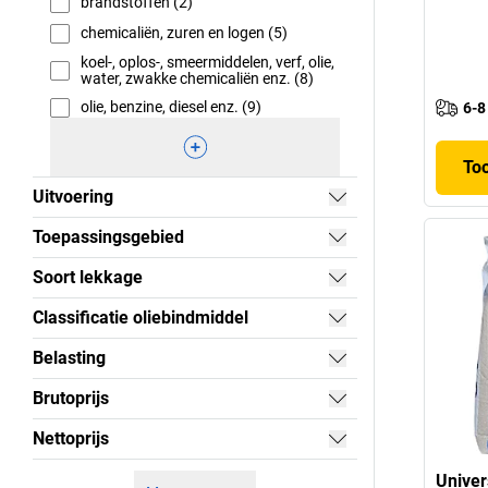
brandstoffen (2)
chemicaliën, zuren en logen (5)
koel-, oplos-, smeermiddelen, verf, olie,
water, zwakke chemicaliën enz. (8)
olie, benzine, diesel enz. (9)
6-8
To
Uitvoering
Toepassingsgebied
Soort lekkage
Classificatie oliebindmiddel
Belasting
Brutoprijs
Nettoprijs
Univer