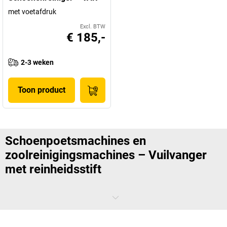
met voetafdruk
Excl. BTW
€ 185,-
2-3 weken
Toon product
Schoenpoetsmachines en
zoolreinigingsmachines – Vuilvanger
met reinheidsstift
Onzuiverheden en verontreinigingen komen vaak voor op stille zolen.
In gebruik geldt dit letterlijk. Met een schoenpoetsmachine of