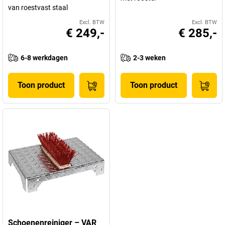
van roestvast staal
Excl. BTW
Excl. BTW
€ 249,-
€ 285,-
6-8 werkdagen
2-3 weken
Toon product
Toon product
Schoenenreiniger – VAR