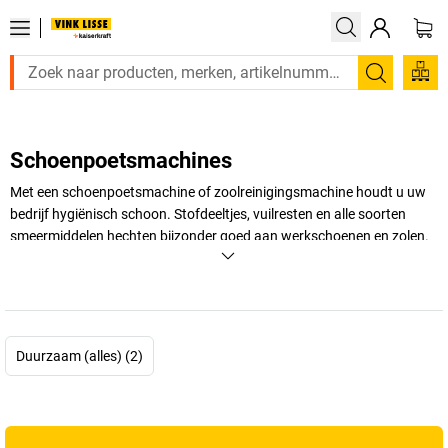
Zoeken
Schoenpoetsmachines
Met een schoenpoetsmachine of zoolreinigingsmachine houdt u uw
bedrijf hygiënisch schoon. Stofdeeltjes, vuilresten en alle soorten
smeermiddelen hechten bijzonder goed aan werkschoenen en zolen.
Hoe de bestaande regelgeving onder de knie te krijgen!
+
Meer weergeven
Duurzaam (alles) (2)