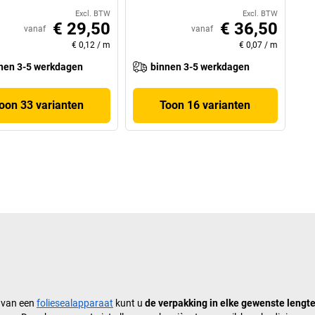
Excl. BTW
Excl. BTW
€ 29,50
€ 36,50
vanaf
vanaf
€ 0,12
/
m
€ 0,07
/
m
nen 3-5 werkdagen
binnen 3-5 werkdagen
oon 33 varianten
Toon 16 varianten
p van een
foliesealapparaat
kunt u
de verpakking in elke gewenste lengt