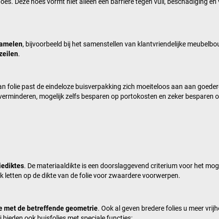
oes. Deze hoes vormt niet alleen een barrière tegen vuil, beschadiging en
zamelen
, bijvoorbeeld bij het samenstellen van klantvriendelijke meubel
zeilen
.
n folie past de eindeloze buisverpakking zich moeiteloos aan aan goede
verminderen, mogelijk zelfs besparen op portokosten en zeker besparen 
iediktes
. De materiaaldikte is een doorslaggevend criterium voor het mog
k letten op de dikte van de folie voor zwaardere voorwerpen.
e met de betreffende geometrie
. Ook al geven bredere folies u meer vrij
 bieden ook buisfolies met speciale functies: