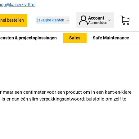
oop@kaiserkraft.nl
Account
nel bestellen
Zakelijke klanten
Aanmelden
iensten & projectoplossingen
Sales
Safe Maintenance
 er maar een centimeter voor een product om in een kant-en-klare
 is er dan één slim verpakkingsantwoord: buisfolie om zelf te