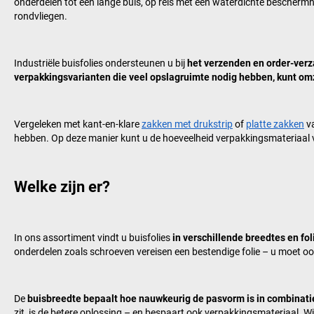
onderdelen tot een lange buis, op reis met een waterdichte beschermh
rondvliegen.
Industriële buisfolies ondersteunen u bij
het verzenden en order-ver
verpakkingsvarianten die veel opslagruimte nodig hebben, kunt om
Vergeleken met kant-en-klare
zakken met drukstrip
of
platte zakken
va
hebben. Op deze manier kunt u de hoeveelheid verpakkingsmateriaal 
Welke zijn er?
In ons assortiment vindt u buisfolies
in verschillende breedtes en fol
onderdelen zoals schroeven vereisen een bestendige folie – u moet oo
De
buisbreedte bepaalt hoe nauwkeurig de pasvorm is in combinati
zit, is de betere oplossing – en bespaart ook verpakkingsmateriaal. Wij