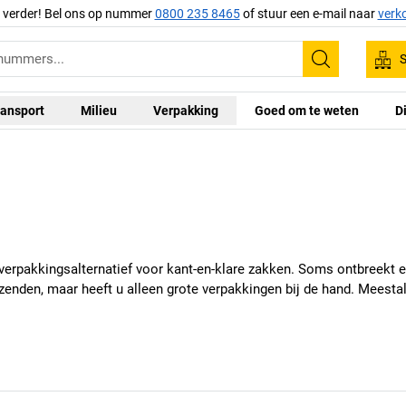
g verder! Bel ons op nummer
0800 235 8465
of stuur een e-mail naar
verk
S
Zoeken
ansport
Milieu
Verpakking
Goed om te weten
D
te verpakkingsalternatief voor kant-en-klare zakken. Soms ontbreekt
zenden, maar heeft u alleen grote verpakkingen bij de hand. Meestal