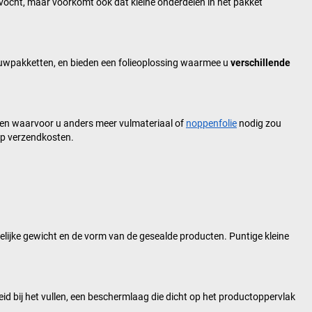
 vocht, maar voorkomt ook dat kleine onderdelen in het pakket
bouwpakketten, en bieden een folieoplossing waarmee u
verschillende
ren waarvoor u anders meer vulmateriaal of
noppenfolie
nodig zou
op verzendkosten.
elijke gewicht en de vorm van de gesealde producten. Puntige kleine
heid bij het vullen, een beschermlaag die dicht op het productoppervlak