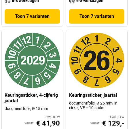
6-8 werkdagen
6-8 werkdagen
Toon 7 varianten
Toon 7 varianten
Keuringssticker, 4-cijferig
Keuringssticker, jaartal
jaartal
documentfolie, Ø 25 mm, in
cirkel, VE = 10 stuks
documentfolie, Ø 15 mm
Excl. BTW
Excl. BTW
€ 41,90
€ 129,-
vanaf
vanaf