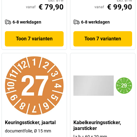
Excl. BTW
Excl. BTW
€ 79,90
€ 99,90
vanaf
vanaf
6-8 werkdagen
6-8 werkdagen
Toon 7 varianten
Toon 7 varianten
Keuringssticker, jaartal
Kabelkeuringssticker,
jaarsticker
documentfolie, Ø 15 mm
l x h = 60 x 20 mm