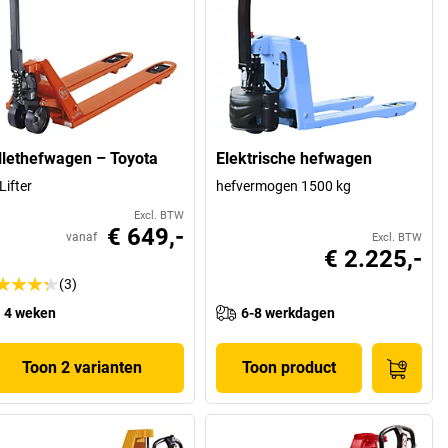
llethefwagen – Toyota
Elektrische hefwagen
Lifter
hefvermogen 1500 kg
Excl. BTW
€ 649,-
vanaf
Excl. BTW
€ 2.225,-
(3)
4 weken
6-8 werkdagen
Toon 2 varianten
Toon product