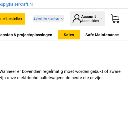
oop@kaiserkraft.nl
Account
nel bestellen
Zakelijke klanten
Aanmelden
iensten & projectoplossingen
Sales
Safe Maintenance
g. Wanneer er bovendien regelmatig moet worden gebukt of zware
jn onze elektrische palletwagens de beste die er zijn.