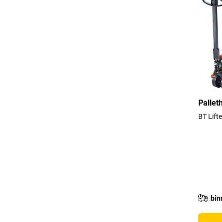
Pallet
BT Lift
bin