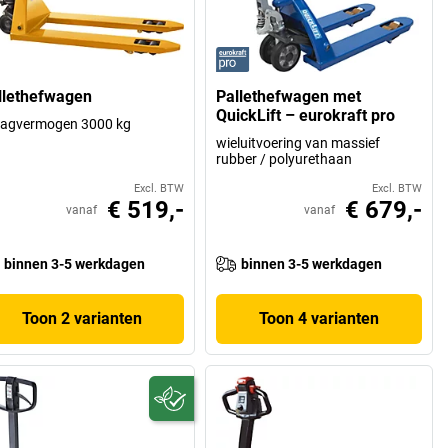
llethefwagen
Pallethefwagen met
QuickLift – eurokraft pro
aagvermogen 3000 kg
wieluitvoering van massief
rubber / polyurethaan
Excl. BTW
Excl. BTW
€ 519,-
€ 679,-
vanaf
vanaf
binnen 3-5 werkdagen
binnen 3-5 werkdagen
Toon 2 varianten
Toon 4 varianten