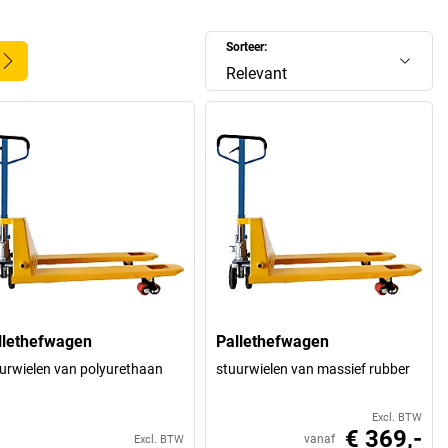
Sorteer:
Relevant
llethefwagen
Pallethefwagen
urwielen van polyurethaan
stuurwielen van massief rubber
Excl. BTW
€ 369,-
vanaf
Excl. BTW