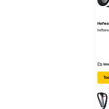
Hefwag
hefbere
bin
To