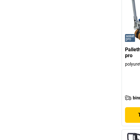
Pallet
pro
polyure
bin