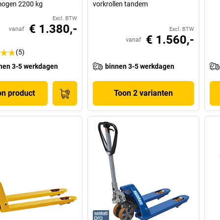
mogen 2200 kg
vorkrollen tandem
Excl. BTW
€ 1.380,-
vanaf
Excl. BTW
€ 1.560,-
vanaf
(5)
nen 3-5 werkdagen
binnen 3-5 werkdagen
on product
Toon 2 varianten