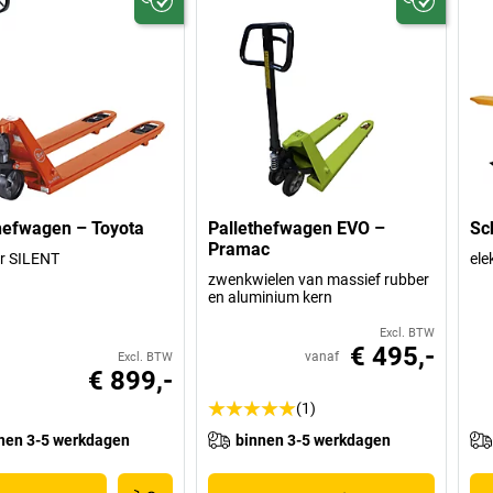
hefwagen – Toyota
Pallethefwagen EVO –
Sc
Pramac
er SILENT
ele
zwenkwielen van massief rubber
en aluminium kern
Excl. BTW
€ 495,-
vanaf
Excl. BTW
€ 899,-
(1)
nen 3-5 werkdagen
binnen 3-5 werkdagen