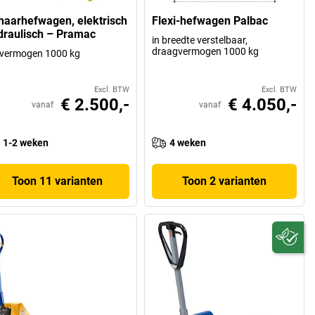
haarhefwagen, elektrisch
Flexi-hefwagen Palbac
draulisch – Pramac
in breedte verstelbaar,
draagvermogen 1000 kg
fvermogen 1000 kg
Excl. BTW
Excl. BTW
€ 2.500,-
€ 4.050,-
vanaf
vanaf
1-2 weken
4 weken
Toon 11 varianten
Toon 2 varianten