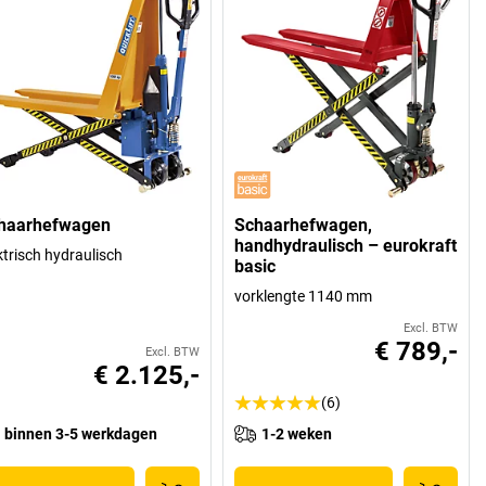
haarhefwagen
Schaarhefwagen,
handhydraulisch – eurokraft
ktrisch hydraulisch
basic
vorklengte 1140 mm
Excl. BTW
€ 789,-
Excl. BTW
€ 2.125,-
(6)
binnen 3-5 werkdagen
1-2 weken