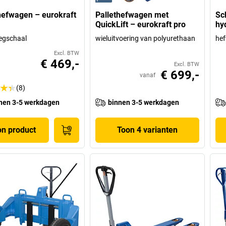
hefwagen – eurokraft
Pallethefwagen met
Sc
QuickLift – eurokraft pro
hy
egschaal
wieluitvoering van polyurethaan
he
Excl. BTW
€ 469,-
Excl. BTW
€ 699,-
vanaf
(8)
nen 3-5 werkdagen
binnen 3-5 werkdagen
on product
Toon 4 varianten