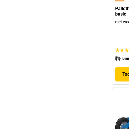
Pallet
basic
met we
bin
To