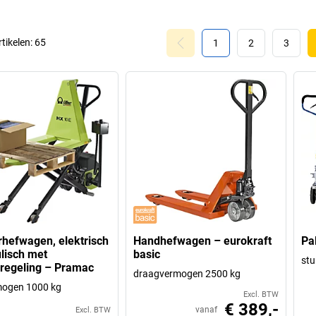
rtikelen:
65
1
2
3
hefwagen, elektrisch
Handhefwagen – eurokraft
Pa
lisch met
basic
stu
regeling – Pramac
draagvermogen 2500 kg
mogen 1000 kg
Excl. BTW
€ 389,-
vanaf
Excl. BTW