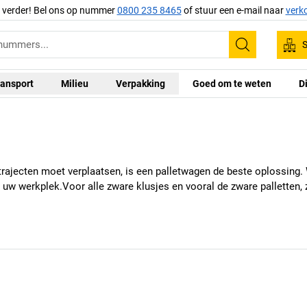
g verder! Bel ons op nummer
0800 235 8465
of stuur een e-mail naar
verk
S
Zoeken
ansport
Milieu
Verpakking
Goed om te weten
D
 trajecten moet verplaatsen, is een palletwagen de beste oplossin
w werkplek.Voor alle zware klusjes en vooral de zware palletten, zi