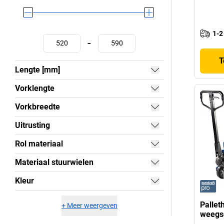
1-2
-
T
Lengte [mm]
Vorklengte
Vorkbreedte
Uitrusting
Rol materiaal
Materiaal stuurwielen
Kleur
Pallet
+
Meer weergeven
weegsc