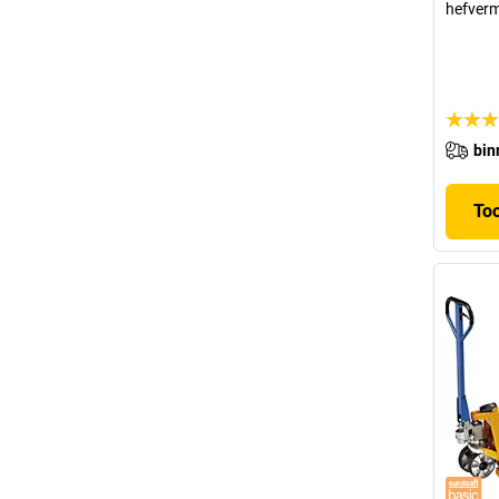
hefver
bin
To