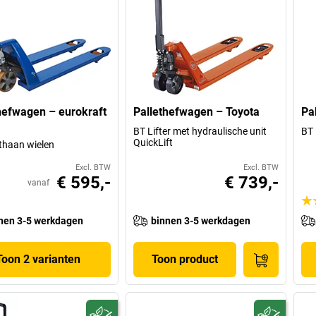
hefwagen – eurokraft
Pallethefwagen – Toyota
Pa
BT Lifter met hydraulische unit
BT 
QuickLift
thaan wielen
Excl. BTW
Excl. BTW
€ 595,-
€ 739,-
vanaf
nen 3-5 werkdagen
binnen 3-5 werkdagen
Toon 2 varianten
Toon product