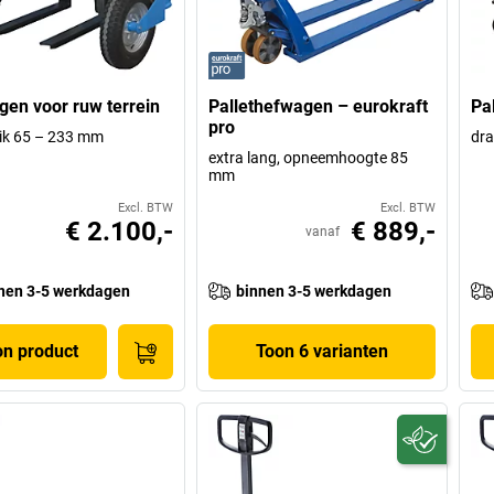
en voor ruw terrein
Pallethefwagen – eurokraft
Pa
pro
ik 65 – 233 mm
dr
extra lang, opneemhoogte 85
mm
Excl. BTW
Excl. BTW
€ 2.100,-
€ 889,-
vanaf
nen 3-5 werkdagen
binnen 3-5 werkdagen
on product
Toon 6 varianten