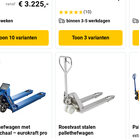
€ 3.225,-
vanaf
(10)
 weken
binnen 3-5 werkdagen
oon 10 varianten
Toon 3 varianten
hefwagen met
Roestvast stalen
Pa
haal – eurokraft pro
pallethefwagen
ext