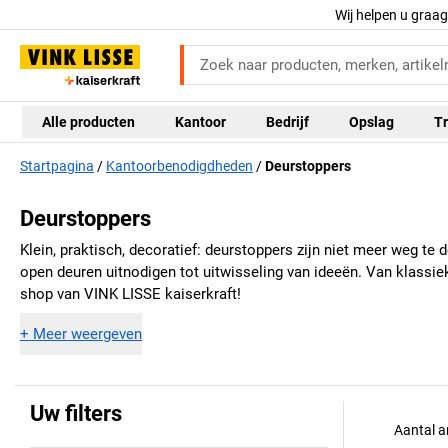
Wij helpen u graa
Alle producten
Kantoor
Bedrijf
Opslag
Tr
Startpagina
Kantoorbenodigdheden
Deurstoppers
Deurstoppers
Klein, praktisch, decoratief: deurstoppers zijn niet meer weg 
open deuren uitnodigen tot uitwisseling van ideeën. Van klassi
shop van
VINK LISSE kaiserkraft
!
+
Meer weergeven
Uw filters
Aantal a