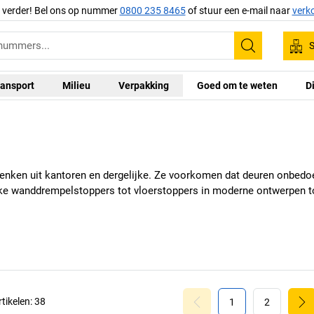
g verder! Bel ons op nummer
0800 235 8465
of stuur een e-mail naar
verk
S
Zoeken
ansport
Milieu
Verpakking
Goed om te weten
D
te denken uit kantoren en dergelijke. Ze voorkomen dat deuren onbe
eke wanddrempelstoppers tot vloerstoppers in moderne ontwerpen tot
rtikelen:
38
1
2