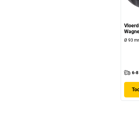
Vloerd
Wagne
Ø 93 mm
6-8
To