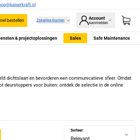
oop@kaiserkraft.nl
Account
nel bestellen
Zakelijke klanten
Aanmelden
iensten & projectoplossingen
Sales
Safe Maintenance
doeld dichtslaan en bevorderen een communicatieve sfeer. Omdat
 deurstoppers voor buiten: ontdek de selectie in de online
Sorteer:
Relevant