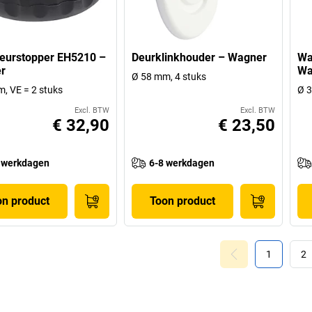
eurstopper EH5210 –
Deurklinkhouder – Wagner
Wa
r
Wa
Ø 58 mm, 4 stuks
, VE = 2 stuks
Ø 3
Excl. BTW
Excl. BTW
€ 32,90
€ 23,50
 werkdagen
6-8 werkdagen
on product
Toon product
1
2