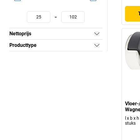
-
Nettoprijs
Producttype
Vloer-
Wagne
l x b x 
stuks