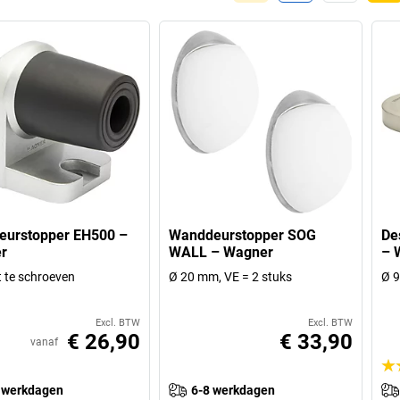
eurstopper EH500 –
Wanddeurstopper SOG
De
r
WALL – Wagner
– 
 te schroeven
Ø 20 mm, VE = 2 stuks
Ø 9
Excl. BTW
Excl. BTW
€ 26,90
€ 33,90
vanaf
 werkdagen
6-8 werkdagen