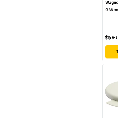
Wagne
Ø 38 mm
6-8