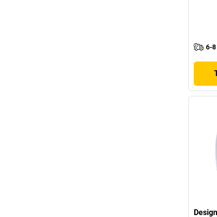
6-8
Desig