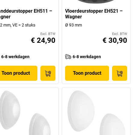
nddeurstopper EH511 –
Vloerdeurstopper EH521 –
gner
Wagner
2 mm, VE = 2 stuks
Ø 93 mm
Excl. BTW
Excl. BTW
€ 24,90
€ 30,90
6-8 werkdagen
6-8 werkdagen
Toon product
Toon product