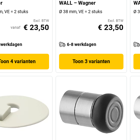
r
WALL – Wagner
WA
, VE = 2 stuks
Ø 38 mm, VE = 2 stuks
Ø 3
Excl. BTW
Excl. BTW
€ 23,50
€ 23,50
vanaf
 werkdagen
6-8 werkdagen
Toon 4 varianten
Toon 3 varianten