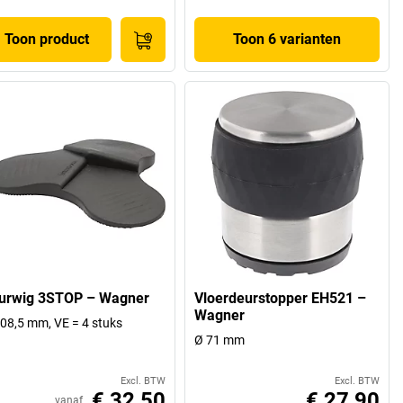
Toon product
Toon 6 varianten
urwig 3STOP – Wagner
Vloerdeurstopper EH521 –
Wagner
08,5 mm, VE = 4 stuks
Ø 71 mm
Excl. BTW
Excl. BTW
€ 32,50
€ 27,90
vanaf