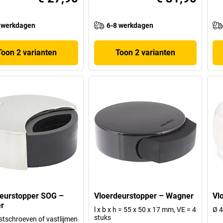
 werkdagen
6-8 werkdagen
Toon 2 varianten
Toon 2 varianten
eurstopper SOG –
Vloerdeurstopper – Wagner
Vl
r
l x b x h = 55 x 50 x 17 mm, VE = 4
Ø 4
stuks
stschroeven of vastlijmen