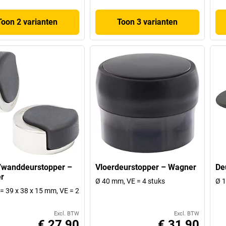
Toon 2 varianten
Toon 3 varianten
/wanddeurstopper –
Vloerdeurstopper – Wagner
De
r
Ø 40 mm, VE = 4 stuks
Ø 1
h = 39 x 38 x 15 mm, VE = 2
Excl. BTW
Excl. BTW
€ 27,90
€ 31,90