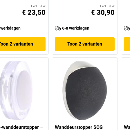
Excl. BTW
Excl. BTW
€ 23,50
€ 30,90
 werkdagen
6-8 werkdagen
Toon 2 varianten
Toon 2 varianten
n-wanddeurstopper –
Wanddeurstopper SOG
Wa