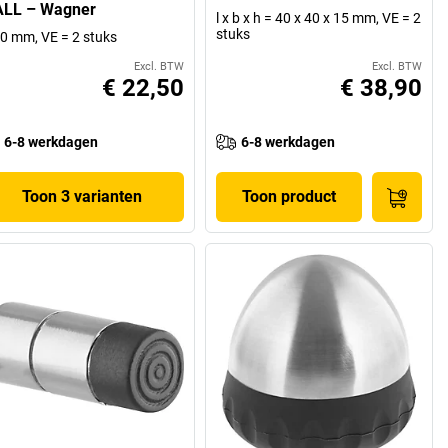
LL – Wagner
l x b x h = 40 x 40 x 15 mm, VE = 2
stuks
0 mm, VE = 2 stuks
Excl. BTW
Excl. BTW
€ 22,50
€ 38,90
6-8 werkdagen
6-8 werkdagen
Toon 3 varianten
Toon product